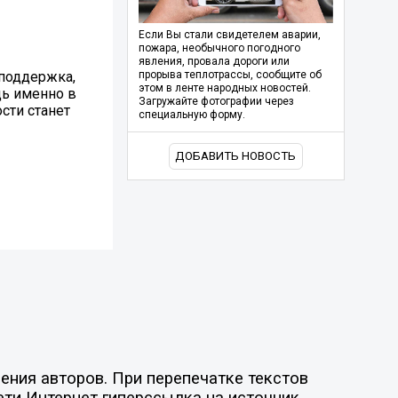
Если Вы стали свидетелем аварии,
пожара, необычного погодного
явления, провала дороги или
 поддержка,
прорыва теплотрассы, сообщите об
этом в ленте народных новостей.
дь именно в
Загружайте фотографии через
сти станет
специальную форму.
ДОБАВИТЬ НОВОСТЬ
ния авторов. При перепечатке текстов
ети Интернет гиперссылка на источник