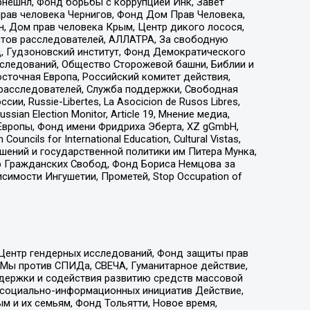
рнешнл, Фонд борьбы с коррупцией Инк, Завет
прав человека Чернигов, Фонд Дом Прав Человека,
н, Дом прав человека Крым, Центр дикого лосося,
стов расследователей, АЛЛАТРА, За свободную
д, Гудзоновский институт, Фонд Демократического
сследований, Общество Сторожевой башни, Библии и
сточная Европа, Российский комитет действия,
-расследователей, Служба поддержки, Свободная
 Russie-Libertes, La Asocicion de Rusos Libres,
an Election Monitor, Article 19, Мнение медиа,
Европы, Фонд имени Фридриха Эберта, XZ gGmbH,
ls for International Education, Cultural Vistas,
ошений и государственной политики им Питера Мунка,
 Гражданских Свобод, Фонд Бориса Немцова за
имости Ингушетии, Прометей, Stop Occupation of
 Центр гендерных исследований, Фонд защиты прав
 Мы против СПИДа, СВЕЧА, Гуманитарное действие,
ддержки и содействия развитию средств массовой
р социально-информационных инициатив Действие,
 и их семьям, Фонд Тольятти, Новое время,