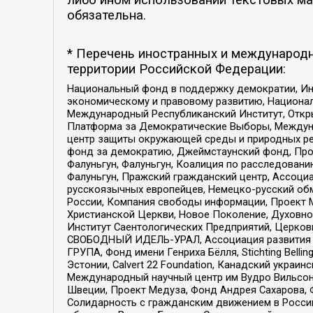
обязательна.
* Перечень иностранных и международн
территории Российской Федерации:
Национальный фонд в поддержку демократии, Ин
экономическому и правовому развитию, Национ
Международный Республиканский Институт, Откры
Платформа за Демократические Выборы, Междуна
центр защиты окружающей среды и природных ресу
фонд за демократию, Джеймстаунский фонд, Прож
Фалуньгун, Фалуньгун, Коалиция по расследован
Фалуньгун, Пражский гражданский центр, Ассоци
русскоязычных европейцев, Немецко-русский об
России, Компания свободы информации, Проект М
Христианской Церкви, Новое Поколение, Духовн
Институт Саентологических Предприятий, Церков
СВОБОДНЫЙ ИДЕЛЬ-УРАЛ, Ассоциация развития ж
ГРУПА, Фонд имени Генриха Бёлля, Stichting Bellin
Эстонии, Calvert 22 Foundation, Канадский укра
Международный научный центр им Вудро Вильсона
Швеции, Проект Медуза, Фонд Андрея Сахарова, Ф
Солидарность с гражданским движением в России 