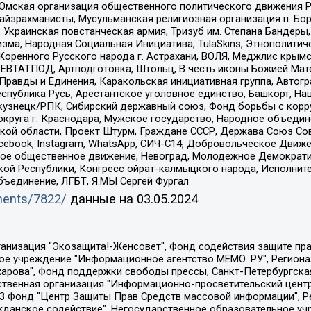
 Омская организация общественного политического движения Р
йзрахманисты, Мусульманская религиозная организация п. Бо
краинская повстанческая армия, Тризуб им. Степана Бандеры, Бр
зма, Народная Социальная Инициатива, TulaSkins, Этнополитич
оренного Русского народа г. Астрахани, ВОЛЯ, Меджлис крымс
РЕВТАТПОД, Артподготовка, Штольц, В честь иконы Божией Мате
равды и Единения, Каракольская инициативная группа, Автогра
спублика Русь, Арестантское уголовное единство, Башкорт, Наци
окузнецк/РПК, Сибирский державный союз, Фонд борьбы с кор
округа г. Краснодара, Мужское государство, Народное объедин
ой области, Проект Штурм, Граждане СССР, Держава Союз Сов
Facebook, Instagram, WhatsApp, СИЧ-С14, Добровольческое Движ
ское общественное движение, Невоград, Молодежное Демократ
ой Республики, Конгресс ойрат-калмыцкого народа, Исполнит
бъединение, ЛГБТ, Я.МЫ Сергей Фургал
uments/7822/
данные на
03.05.2024
Общество с ограниченной ответственностью "Радио Свободная Европа/Радио Свобода", Чешское информационное агентство "MEDIUM-ORIENT", Красноярская региональная общественная организация "Мы против СПИДа", Камалягин Денис Николаевич, Маркелов Сергей Евгеньевич, Пономарев Лев Александрович, Савицкая Людмила Алексеевна, Автономная некоммерческая организация "Центр по работе с проблемой насилия "НАСИЛИЮ.НЕТ", Межрегиональный профессиональный союз работников здравоохранения "Альянс врачей", Юридическое лицо, зарегистрированное в Латвийской Республике, SIA "Medusa Project" (регистрационный номер 40103797863, дата регистрации 10.06.2014), Некоммерческая организация "Фонд по борьбе с коррупцией", Автономная некоммерческая организация "Институт права и публичной политики", Баданин Роман Сергеевич, Гликин Максим Александрович, Железнова Мария Михайловна, Лукьянова Юлия Сергеевна, Маетная Елизавета Витальевна, Маняхин Петр Борисович, Чуракова Ольга Владимировна, Ярош Юлия Петровна, Юридическое лицо "The Insider SIA", зарегистрированное в Риге, Латвийская Республика (дата регистрации 26.06.2015), являющееся администратором доменного имени интернет-издания "The Insider SIA", https://theins.ru, Постернак Алексей Евгеньевич, Рубин Михаил Аркадьевич, Анин Роман Александрович, Юридическое лицо Istories fonds, зарегистрированное в Латвийской Республике (регистрационный номер 50008295751, дата регистрации 24.02.2020), Великовский Дмитрий Александрович, Долинина Ирина Николаевна, Мароховская Алеся Алексеевна, Шлейнов Роман Юрьевич, Шмагун Олеся Валентиновна, Общество с ограниченной ответственностью "Альтаир 2021", Общество с ограниченной ответственностью "Вега 2021", Общество с ограниченной ответственностью "Главный редактор 2021", Общество с ограниченной ответственностью "Ромашки монолит", Важенков Артем Валерьевич, Ивановская областная общественная организация "Центр гендерных исследований", Гурман Юрий Альбертович, Медиапроект "ОВД-Инфо", Егоров Владимир Владимирович, Жилинский Владимир Александрович, Общество с ограниченной ответственностью "ЗП", Иванова София Юрьевна, Карезина Инна Павловна, Кильтау Екатерина Викторовна, Петров Алексей Викторович, Пискунов Сергей Евгеньевич, Смирнов Сергей Сергеевич, Тихонов Михаил Сергеевич, Общество с ограниченной ответственностью "ЖУРНАЛИСТ-ИНОСТРАННЫЙ АГЕНТ", Арапова Галина Юрьевна, Вольтская Татьяна Анатольевна, Американская компания "Mason G.E.S. Anonymous Foundation" (США), являющаяся владельцем интернет-издания https://mnews.world/, Компания "Stichting Bellingcat", зарегистрированная в Нидерландах (дата регистрации 11.07.2018), Захаров Андрей Вячеславович, Клепиковская Екатерина Дмитриевна, Общество с ограниченной ответственностью "МЕМО", Перл Роман Александрович, Симонов Евгений Алексеевич, Соловьева Елена Анатольевна, Сотников Даниил Владимирович, Сурначева Елизавета Дмитриевна, Автономная некоммерческая организация по защите прав человека и информированию населения "Якутия – Наше Мнение", Общество с ограниченной ответственностью "Москоу диджитал медиа", с 26.01.2023 Общество с ограниченной ответственностью "Чайка Белые сады", Ветошкина Валерия Валерьевна, Заговора Максим Александрович, Межрегиональное общественное движение "Российская ЛГБТ - сеть", Оленичев Максим Владимирович, Павлов Иван Юрьевич, Скворцова Елена Сергеевна, Общество с ограниченной ответственностью "Как бы инагент", Кочетков Игорь Викторович, Общество с ограниченной ответственностью "Честные выборы", Еланчик Олег Александрович, Общество с ограниченной ответственностью "Нобелевский призыв", Гималова Регина Эмилевна, Григорьев Андрей Валерьевич, Григорьева Алина Александровна, Ассоциация по содействию защите прав призывников, альтернативнослужащих и военнослужащих "Правозащитная группа "Гражданин.Армия.Право", Хисамова Регина Фаритовна, Автономная некоммерческая организация по реализа