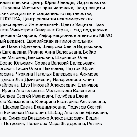
, Аналитический Центр Юрия Левады, Издательство
 Евразии, Институт прав человека, Фонд защиты
ких инициатив и социального партнерства,
ЕЛОВЕКА, Центр развития некоммерческих
 Трансперенси Интернешнл-Р, Центр Защиты Прав
овета Министров Северных Стран, Фонд поддержки
адемика Сахарова, Информационное агентство МЕМО.
ый вердикт, Евразийская антимонопольная
кий Павел Юрьевич, Шнырова Ольга Вадимовна,
 Евгеньевна, Ривина Анна Валерьевна, Бойко
хоев Магомед Бекханович, Шарипков Олег
Борис Юльевич, Созаев Валерий Валерьевич,
тович, Гасан Ольга Павловна, Паутов Юрий
ровна, Чуркина Наталья Валерьевна, Акимова
 Гудков Лев Дмитриевич, Илларионова Юлия
ихайловна, Щур Николай Алексеевич, Блинушов
е Ирина Анатольевна, Мельникова Валентина
Беляев Сергей Иванович, Голубева Елена
ила Залмановна, Кокорина Екатерина Алексеевна,
, Шахова Елена Владимировна, Подузов Сергей
ин Вячеслав Иванович, Шабад Анатолий Ефимович,
вна, Смирнов Владимир Александрович, Вицин
ег Петрович, Полякова Мара Федоровна, Резник