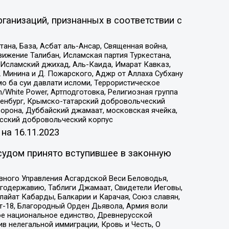
ганизаций, признанных в соответствии с
на, База, Асбат аль-Ансар, Священная война,
ижение Талибан, Исламская партия Туркестана,
Исламский джихад, Аль-Каида, Имарат Кавказ,
 Минина и Д. Пожарского, Аджр от Аллаха Субхану
о ба суи давлати исломи, Террористическое
/White Power, Артподготовка, Религиозная группа
Оренбург, Крымско-татарский добровольческий
орона, Дуббайский джамаат, московская ячейка,
усский добровольческий корпус
 на
16.11.2023
судом принято вступившее в законную
вного Управления Асгардской Веси Беловодья,
годержавию, Таблиги Джамаат, Свидетели Иеговы,
айат Кабарды, Балкарии и Карачая, Союз славян,
т-18, Благородный Орден Дьявола, Армия воли
ое национальное единство, Древнерусской
 нелегальной иммиграции, Кровь и Честь, О