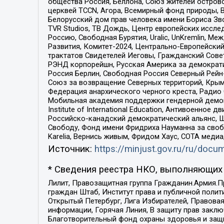
общества Россия, Беллона, Союз жителей острово
церквей TCCN, Агора, Всемирный фонд природы, B
Белорусский дом прав человека имени Бориса Зво
TVR Studios, ТВ Дождь, Центр европейских иссл
Россию, Свободная Бурятия, Uralic, UnKremlin, 
Развития, Комитет-2024, Центрально-Европейски
трактатов Свидетелей Иеговы, Гражданский Совет
РЭНД корпорейшн, Русская Америка за демократи
Россия Берлин, Свободная Россия Северный Рейн-В
Союз за возвращение Северных территорий, Крымско
Федерация анархического черного креста, Радио
Мобильная академия поддержки гендерной демократи
Institute of International Education, Антивоенн
Российско-канадский демократический альянс, 
Свободу, Фонд имени Фридриха Науманна за свобо
Karelia, Вернись живым, Фридом Хаус, СОТА меди
Источник:
https://minjust.gov.ru/ru/doc
* Сведения реестра НКО, выполняющих 
Лилит, Правозащитная группа Гражданин.Армия.П
граждан Штаб, Институт права и публичной поли
Открытый Петербург, Лига Избирателей, Правова
информации, Горячая Линия, В защиту прав закл
Благотворительный фонд охраны здоровья и защи