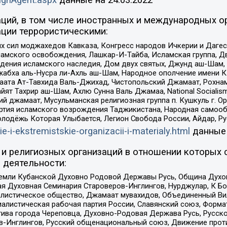
ций, в том числе иностранных и международных ор
ции террористическими:
ил моджахедов Кавказа, Конгресс народов Ичкерии и Дагеста
ламского освобождения, Лашкар-И-Тайба, Исламская группа, Дв
ения исламского наследия, Дом двух святых, Джунд аш-Шам, 
жабха аль-Нусра ли-Ахль аш-Шам, Народное ополчение имени К.
ата Ат-Тавхида Валь-Джихад, Чистопольский Джамаат, Рохнам
ят Тахрир аш-Шам, Ахлю Сунна Валь Джамаа, National Socialism
ий джамаат, Мусульманская религиозная группа п. Кушкуль г. 
ртия исламского возрождения Таджикистана, Народная самооб
олодёжь Которая Улыбается, Легион Свобода России, Айдар, Р
ie-i-ekstremistskie-organizacii-i-materialy.html
данные
и религиозных организаций в отношении которых 
 деятельности:
земли Кубанской Духовно Родовой Державы Русь, Община Духо
 Духовная Семинария Староверов-Инглингов, Нурджулар, К Бо
листическое общество, Джамаат мувахидов, Объединенный Вил
иалистическая рабочая партия России, Славянский союз, Форма
ива города Череповца, Духовно-Родовая Держава Русь, Русск
-Инглингов, Русский общенациональный союз, Движение против