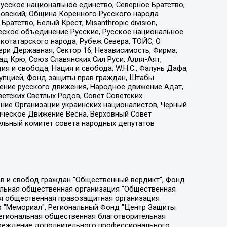
усское национальное единство, Северное Братство,
ровский, Община Коренного Русского народа
атство, Белый Крест, Misanthropic division,
еское объединение Русские, Русское национальное
котатарского народа, Рубеж Севера, ТОЙС, О
ри Державная, Сектор 16, Независимость, Фирма,
д Крю, Союз Славянских Сил Руси, Алля-Аят,
я и свобода, Нация и свобода, W.H.С., Фалунь Дафа,
рупцией, Фонд защиты прав граждан, Штабы
ение русского движения, Народное движение Адат,
етских Светлых Родов, Совет Советских
ение Организации украинских националистов, Черный
ическое Движение Весна, Верховный Совет
ельный комитет совета народных депутатов
ции социально-правовых программ "Лилит", Дальневосточное общественное движение "Маяк", Санкт-Петербургская ЛГБТ-инициативная группа "Выход", Инициативная группа ЛГБТ+ "Реверс", Алексеев Андрей Викторович, Бекбулатова Таисия Львовна, Беляев Иван Михайлович, Владыкина Елена Сергеевна, Гельман Марат Александрович, Никульшина Вероника Юрьевна, Толоконникова Надежда Андреевна, Шендерович Виктор Анатольевич, Общество с ограниченной ответственностью "Данное сообщение", Общество с ограниченной ответственностью Издательский дом "Новая глава", Айнбиндер Александра Александровна, Московский комьюнити-центр для ЛГБТ+инициатив, Благотворительный фонд развития филантропии, Deutsche Welle (Германия, Kurt-Schumacher-Strasse 3, 53113 Bonn), Борзунова Мария Михайловна, Воробьев Виктор Викторович, Голубева Анна Львовна, Константинова Алла Михайловна, Малкова Ирина Владимировна, Мурадов Мурад Абдулгалимович, Осетинская Елизавета Николаевна, Понасенков Евгений Николаевич, Ганапольский Матвей Юрьевич, Киселев Евгений Алексеевич, Борухович Ирина Григорьевна, Дремин Иван Тимофеевич, Дубровский Дмитрий Викторович, Красноярская региональная общественная организация поддержки и развития альтернативных образовательных технологий и межкультурных коммуникаций "ИНТЕРРА", Маяковская Екатерина Алексеевна, Фейгин Марк Захарович, Филимонов Андрей Викторович, Дзугкоева Регина Николаевна, Доброхотов Роман Александрович, Дудь Юрий Александрович, Елкин Сергей Владимирович, Кругликов Кирилл Игоревич, Сабунаева Мария Леонидовна, Семенов Алексей Владимирович, Шаинян Карен Багратович, Шульман Екатерина Михайловна, Асафьев Артур Валерьевич, Вахштайн Виктор Семенович, Венедиктов Алексей Алексеевич, Лушникова Екатерина Евгеньевна, Волков Леонид Михайлович, Невзоров Александр Глебович, Пархоменко Сергей Борисович, Сироткин Ярослав Николаевич, Кара-Мурза Владимир Владимирович, Баранова Наталья Владимировна, Гозман Леонид Яковлевич, Кагарлицкий Борис Юльевич, Климарев Михаил Валерьевич, Милов Владимир Станиславович, Автономная некоммерческая организация Краснодарский центр современного искусства "Типография", Моргенштерн Алишер Тагирович, Соболь Любовь Эдуардовна, Общество с ограниченной ответственностью "ЛИЗА НОРМ", Каспаров Гарри Кимович, Ходорковский Михаил Борисович, Общество с ограниченной ответственностью "Апрельские тезисы", Данилович Ирина Брониславовна, Кашин Олег Владимирович, Петров Николай Владимирович, Пивоваров Алексей Владимирович, Соколов Михаил Владимирович, Цветкова Юлия Владимировна, Чичваркин Евгений Александрович, Комитет против пыток/Команда против пыток, Общество с ограниченной ответственностью "Первый научный", Общество с ограниченной ответственностью "Вертолет и ко", Белоцерковская Вероника Борисовна, Кац Максим Евгеньевич, Лазарева Татьяна Юрьевна, Шаведдинов Руслан Табризович, Яшин Илья Валерьевич, Общество с ограниченной ответственностью "Иноагент ААВ", Алешковский Дмитрий Петрович, Альбац Евгения Марковна, Быков Дмитрий Львович, Галямина Юлия Евгеньевна, Лойко Сергей Леонидович, Мартынов Кирилл Константинович, Медведев Сергей Александрович, Крашенинников Федор Геннадиевич, Гордеева Катерина Вл