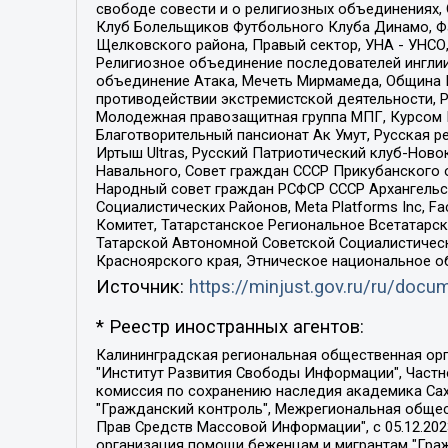
свободе совести и о религиозных объединениях,
Клуб Болельщиков Футбольного Клуба Динамо, Фа
Щелковского района, Правый сектор, УНА - УНСО, У
Религиозное объединение последователей инглии
объединение Атака, Мечеть Мирмамеда, Община К
противодействии экстремистской деятельности, 
Молодежная правозащитная группа МПГ, Курсом П
Благотворительный пансионат Ак Умут, Русская ре
Иртыш Ultras, Русский Патриотический клуб-Нов
Навального, Совет граждан СССР Прикубанского 
Народный совет граждан РСФСР СССР Архангельск
Социалистических Районов, Meta Platforms Inc, 
Комитет, Татарстанское Региональное Всетатар
Татарской Автономной Советской Социалистическ
Красноярского края, Этническое национальное о
Источник:
https://minjust.gov.ru/ru/doc
* Реестр иностранных агентов:
Калининградская региональная общественная организация "Экозащита!-Женсовет", Фонд содействия защите прав и свобод граждан "Общественный вердикт", Фонд "Институт Развития Свободы Информации", Частное учреждение "Информационное агентство МЕМО. РУ", Региональная общественная организация "Общественная комиссия по сохранению наследия академика Сахарова", Фонд поддержки свободы прессы, Санкт-Петербургская общественная правозащитная организация "Гражданский контроль", Межрегиональная общественная организация "Информационно-просветительский центр "Мемориал", Региональный Фонд "Центр Защиты Прав Средств Массовой Информации", с 05.12.2023 Фонд "Центр Защиты Прав Средств массовой информации", Региональная общественная благотворительная организация помощи беженцам и мигрантам "Гражданское содействие", Негосударственное образовательное учреждение дополнительного профессионального образования (повышение квалификации) специалистов "АКАДЕМИЯ ПО ПРАВАМ ЧЕЛОВЕКА", Свердловская региональная общественная организация "Сутяжник", Автономная некоммерческая организация "Центр независимых социологических исследований", Союз общественных объединений "Российский исследовательский центр по правам человека", Региональное общественное учреждение научно-информационный центр "МЕМОРИАЛ", Некоммерческая организация "Фонд защиты гласности", Автономная некоммерческая организация "Институт прав человека", Городская общественная организация "Екатеринбургское общество "МЕМОРИАЛ", Городская общественная организация "Рязанское историко-просветительское и правозащитное общество "Мемориал" (Рязанский Мемориал), Челябинский региональный орган общественной самодеятельности – женское общественное объединение "Женщины Евразии", Челябинский региональный орган общественной самодеятельности "Уральская правозащитная группа", Фонд содействия защите здоровья и социальной справедливости имени Андрея Рылькова, Автономная Некоммерческая Организация "Аналитический Центр Юрия Левады", Автономная некоммерческая организация социальной поддержки населения "Проект Апрель", Региональная общественная организация помощи женщинам и детям, находящимся в кризисной ситуации "Информационно-методический центр "Анна", Фонд содействия развитию массовых коммуникаций и правовому просвещению "Так-так-Так", Фонд содействия устойчивому развитию "Серебряная тайга", Свердловский региональный общественный фонд социальных проектов "Новое время", "Idel.Реалии", Кавказ.Реалии, Крым.Реалии, Телеканал Настоящее Время, Татаро-башкирская служба Радио Свобода (Azatliq Radiosi), Радио Свободная Европа/Радио Свобода (PCE/PC), "Сибирь.Реалии", "Фактограф", Благотворительный фонд помощи осужденным и их семьям, Автономная некоммерческая организация "Институт глобализации и социальных движений", Фонд "В защиту прав заключенных", Частное учреждение "Центр поддержки и содействия развитию средств массовой информации", Пензенский региональный общественный благотворительный фонд "Гражданский союз", "Север.Реалии", Некоммерческая организация Фонд "Правовая инициатива", 