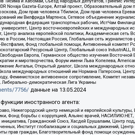
в Тисима и Хабомаи, Съезд народных депутатов, Гринпис Инте
DR Novaja Gazeta-Europe, Алтай проект, Образовательный дом 
зскова, Дом прав человека Тбилиси, Дом прав человека Ерева
едований им Вилфрида Мартенса, Сетевое объединение журнали
Международная федерация транспортных рабочих, ИстЧам Финлан
й университет, Центр восточноевропейских и международных и
, Центр анализа европейской политики, Академическая сеть Во
ю в России, Настоящая Россия, Глобальная сеть журналистов
естфалия, Фонд глобальной помощи, Антивоенный комитет России,
татарский Ресурсный Центр, Глобальный союз IndustriALL, Russi
 Свободная Европа, Германское общество изучения Восточной 
и и миротворчества, Форум имени Льва Копелева, American Counci
ое движение Антальи, Открытый диалог, Школа международных отн
Школа международных отношений им Нормана Патерсона, Центр
ду, Феминистское антивоенное сопротивление, Комитет независ
а, Либерально-демократическая Лига Украины
uments/7756/
данные на
13.05.2024
функции иностранного агента:
раво, Нижегородский центр немецкой и европейской культуры,
тики, Фонд борьбы с коррупцией, Альянс врачей, НАСИЛИЮ.НЕТ,
я инициатива, Гражданский Союз, Хасдей Ерушалаим, Центр по
юченных, Институт глобализации и социальных движений, Цент
ты прав граждан, Благотворительный фонд помощи осужденным