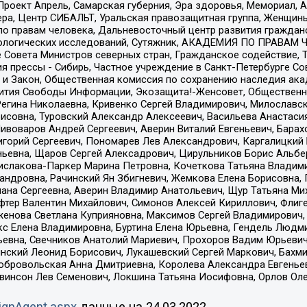
а, Проект Апрель, Самарская губерния, Эра здоровья, Мемориал
ера, Центр СИБАЛЬТ, Уральская правозащитная группа, Женщины
по правам человека, Дальневосточный центр развития гражданс
ологических исследований, Сутяжник, АКАДЕМИЯ ПО ПРАВАМ Ч
е Совета Министров северных стран, Гражданское содействие,
я прессы - Сибирь, Частное учреждение в Санкт-Петербурге С
 и Закон, Общественная комиссия по сохранению наследия ак
звития Свободы Информации, Экозащита!-Женсовет, Общественн
Регина Николаевна, Кривенко Сергей Владимирович, Милославс
совна, Туровский Александр Алексеевич, Васильева Анастасия
Пивоваров Андрей Сергеевич, Аверин Виталий Евгеньевич, Бара
горий Сергеевич, Пономарев Лев Александрович, Каргалицкий 
ньевна, Щаров Сергей Алексадрович, Цирульников Борис Альбер
ислакова-Паркер Марина Петровна, Кочеткова Татьяна Владими
сандровна, Рачинский Ян Збигневич, Жемкова Елена Борисовна,
лана Сергеевна, Аверин Владимир Анатольевич, Щур Татьяна М
фтер Валентин Михайлович, Симонов Алексей Кириллович, Флиг
женова Светлана Куприяновна, Максимов Сергей Владимирович, 
кс Елена Владимировна, Буртина Елена Юрьевна, Гендель Людм
евна, Свечников Анатолий Мариевич, Прохоров Вадим Юрьевич
инский Леонид Борисович, Лукашевский Сергей Маркович, Бахм
Добровольская Анна Дмитриевна, Королева Александра Евгенье
евинсон Лев Семенович, Локшина Татьяна Иосифовна, Орлов Ол
ignAgent.aspx
данные на
24.03.2022