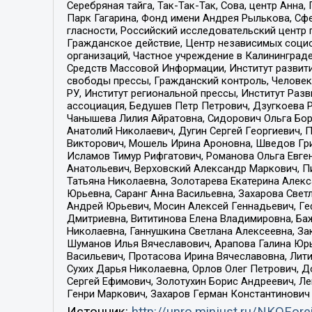
Серебряная тайга, Так-Так-Так, Сова, центр Анн
Парк Гагарина, Фонд имени Андрея Рылькова, Сф
гласности, Российский исследовательский центр 
Гражданское действие, Центр независимых соци
организаций, Частное учреждение в Калининград
Средств Массовой Информации, Институт развити
свободы прессы, Гражданский контроль, Человек
РУ, Институт региональной прессы, Институт Ра
ассоциация, Бедушев Петр Петрович, Дзугкоева 
Чанышева Лилия Айратовна, Сидорович Ольга Бори
Анатолий Николаевич, Дугин Сергей Георгиевич, 
Викторович, Мошель Ирина Ароновна, Шведов Гри
Исламов Тимур Рифгатович, Романова Ольга Евге
Анатольевич, Верховский Александр Маркович, П
Татьяна Николаевна, Золотарева Екатерина Алек
Юрьевна, Саранг Анна Васильевна, Захарова Свет
Андрей Юрьевич, Мосин Алексей Геннадьевич, Ге
Дмитриевна, Вититинова Елена Владимировна, Ба
Николаевна, Ганнушкина Светлана Алексеевна, За
Шуманов Илья Вячеславович, Арапова Галина Юрь
Васильевич, Протасова Ирина Вячеславовна, Лит
Сухих Дарья Николаевна, Орлов Олег Петрович, 
Сергей Ефимович, Золотухин Борис Андреевич, Л
Генри Маркович, Захаров Герман Константинович
Источник:
http://unro.minjust.ru/NKOFore