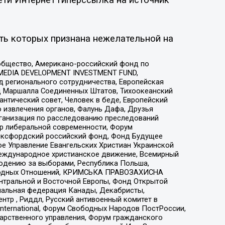
ть которых признана нежелательной на
общество, Американо-российский фонд по
 MEDIA DEVELOPMENT INVESTMENT FUND,
 регионального сотрудничества, Европейская
 Маршалла Соединенных Штатов, Тихоокеанский
нтический совет, Человек в беде, Европейский
 извлечения органов, Фалунь Дафа, Друзья
рганизация по расследованию преследований
тр либеральной современности, Форум
 Оксфордский российский фонд, Фонд Будущее
е Управление Евангельских Христиан Украинской
еждународное христианское движение, Всемирный
людению за выборами, Республика Польша,
народных Отношений, КРИМСЬКА ПРАВОЗАХИСНА
ы Центральной и Восточной Европы, Фонд Открытой
иональная федерация Канады, Декабристы,
тр , Риддл, Русский антивоенный комитет в
nternational, Форум Свободных Народов ПостРоссии,
дарственного управления, Форум гражданского