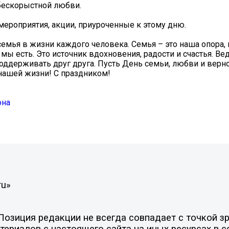
бескорыстной любви.
мероприятия, акции, приуроченные к этому дню.
 семья в жизни каждого человека. Семья – это наша опора,
 мы есть. Это источник вдохновения, радости и счастья. Ве
оддерживать друг друга. Пусть День семьи, любви и верно
 нашей жизни! С праздником!
она
ru»
зиция редакции не всегда совпадает с точкой зре
ериалов с настоящего сайта на иных ресурсах в с