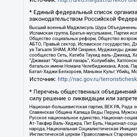
* Единый федеральный список организа
законодательством Российской Федера
Высший военный Маджлисуль Шура Объединенных с
Исламская группа, Братья-мусульмане, Партия ис
Общество социальных реформ, Общество возрожд
АБТО, Правый сектор, Исламское государство, Д
уа Тагьаля SHAM, АУМ Синрике, Муджахеды джама
сообщество Сеть, Катиба Таухид валь-Джихад, Хай
“Джамаат “Красный пахарь”, Колумбайн, Хатлонск
батальон имени Номана Челебиджихана, Азов, Па
Батал-Хаджи Белхороев, Маньяки Культ Убийц, М
Источник:
http://nac.gov.ru/terroristichesk
* Перечень общественных объединений 
силу решение о ликвидации или запрете
Национал-большевистская партия, ВЕК РА, Рада 
Славянская Община Капища Веды Перуна, Мужская
Русское национальное единство, Национал-социа
Ат-Такфир Валь-Хиджра, Пит Буль, Национал-соц
народа, Национальная Социалистическая Инициат
Инглистической церкви Православных Староверов