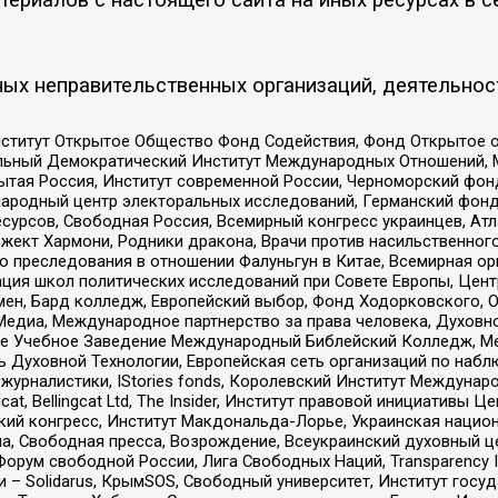
ых неправительственных организаций, деятельнос
ститут Открытое Общество Фонд Содействия, Фонд Открытое 
альный Демократический Институт Международных Отношений,
тая Россия, Институт современной России, Черноморский фонд
родный центр электоральных исследований, Германский фонд
рсов, Свободная Россия, Всемирный конгресс украинцев, Атла
ект Хармони, Родники дракона, Врачи против насильственного
ию преследования в отношении Фалуньгун в Китае, Всемирная о
ация школ политических исследований при Совете Европы, Цен
мен, Бард колледж, Европейский выбор, Фонд Ходорковского,
едиа, Международное партнерство за права человека, Духовно
ое Учебное Заведение Международный Библейский Колледж, М
ь Духовной Технологии, Европейская сеть организаций по наб
урналистики, IStories fonds, Королевский Институт Между
gcat, Bellingcat Ltd, The Insider, Институт правовой инициатив
инский конгресс, Институт Макдональда-Лорье, Украинская нац
, Свободная пресса, Возрождение, Всеукраинский духовный цен
орум свободной России, Лига Свободных Наций, Transparеncy I
– Solidarus, КрымSOS, Свободный университет, Институт госу