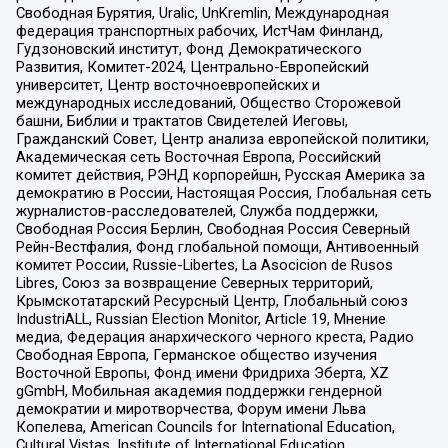
Свободная Бурятия, Uralic, UnKremlin, Международная
федерация транспортных рабочих, ИстЧам Финланд,
Гудзоновский институт, Фонд Демократического
Развития, Комитет-2024, Центрально-Европейский
университет, Центр восточноевропейских и
международных исследований, Общество Сторожевой
башни, Библии и трактатов Свидетелей Иеговы,
Гражданский Совет, Центр анализа европейской политики,
Академическая сеть Восточная Европа, Российский
комитет действия, РЭНД корпорейшн, Русская Америка за
демократию в России, Настоящая Россия, Глобальная сеть
журналистов-расследователей, Служба поддержки,
Свободная Россия Берлин, Свободная Россия Северный
Рейн-Вестфалия, Фонд глобальной помощи, Антивоенный
комитет России, Russie-Libertes, La Asocicion de Rusos
Libres, Союз за возвращение Северных территорий,
Крымскотатарский Ресурсный Центр, Глобальный союз
IndustriALL, Russian Election Monitor, Article 19, Мнение
медиа, Федерация анархического черного креста, Радио
Свободная Европа, Германское общество изучения
Восточной Европы, Фонд имени Фридриха Эберта, XZ
gGmbH, Мобильная академия поддержки гендерной
демократии и миротворчества, Форум имени Льва
Копелева, American Councils for International Education,
Cultural Vistas, Institute of International Education,