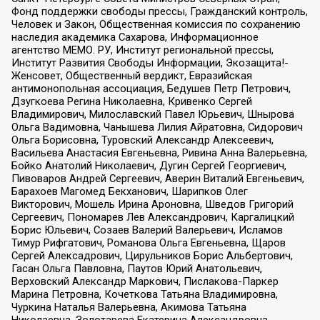
Фонд поддержки свободы прессы, Гражданский контроль,
Человек и Закон, Общественная комиссия по сохранению
наследия академика Сахарова, Информационное
агентство МЕМО. РУ, Институт региональной прессы,
Институт Развития Свободы Информации, Экозащита!-
Женсовет, Общественный вердикт, Евразийская
антимонопольная ассоциация, Бедушев Петр Петрович,
Дзугкоева Регина Николаевна, Кривенко Сергей
Владимирович, Милославский Павел Юрьевич, Шнырова
Ольга Вадимовна, Чанышева Лилия Айратовна, Сидорович
Ольга Борисовна, Туровский Александр Алексеевич,
Васильева Анастасия Евгеньевна, Ривина Анна Валерьевна,
Бойко Анатолий Николаевич, Дугин Сергей Георгиевич,
Пивоваров Андрей Сергеевич, Аверин Виталий Евгеньевич,
Барахоев Магомед Бекханович, Шарипков Олег
Викторович, Мошель Ирина Ароновна, Шведов Григорий
Сергеевич, Пономарев Лев Александрович, Каргалицкий
Борис Юльевич, Созаев Валерий Валерьевич, Исламов
Тимур Рифгатович, Романова Ольга Евгеньевна, Щаров
Сергей Алексадрович, Цирульников Борис Альбертович,
Гасан Ольга Павловна, Паутов Юрий Анатольевич,
Верховский Александр Маркович, Пислакова-Паркер
Марина Петровна, Кочеткова Татьяна Владимировна,
Чуркина Наталья Валерьевна, Акимова Татьяна