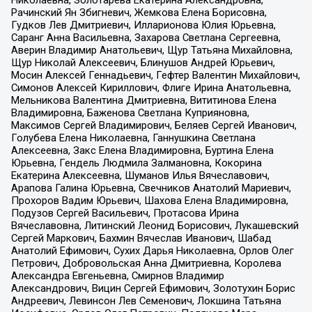
Николаевна, Золотарева Екатерина Александровна,
Рачинский Ян Збигневич, Жемкова Елена Борисовна,
Гудков Лев Дмитриевич, Илларионова Юлия Юрьевна,
Саранг Анна Васильевна, Захарова Светлана Сергеевна,
Аверин Владимир Анатольевич, Щур Татьяна Михайловна,
Щур Николай Алексеевич, Блинушов Андрей Юрьевич,
Мосин Алексей Геннадьевич, Гефтер Валентин Михайлович,
Симонов Алексей Кириллович, Флиге Ирина Анатольевна,
Мельникова Валентина Дмитриевна, Вититинова Елена
Владимировна, Баженова Светлана Куприяновна,
Максимов Сергей Владимирович, Беляев Сергей Иванович,
Голубева Елена Николаевна, Ганнушкина Светлана
Алексеевна, Закс Елена Владимировна, Буртина Елена
Юрьевна, Гендель Людмила Залмановна, Кокорина
Екатерина Алексеевна, Шуманов Илья Вячеславович,
Арапова Галина Юрьевна, Свечников Анатолий Мариевич,
Прохоров Вадим Юрьевич, Шахова Елена Владимировна,
Подузов Сергей Васильевич, Протасова Ирина
Вячеславовна, Литинский Леонид Борисович, Лукашевский
Сергей Маркович, Бахмин Вячеслав Иванович, Шабад
Анатолий Ефимович, Сухих Дарья Николаевна, Орлов Олег
Петрович, Добровольская Анна Дмитриевна, Королева
Александра Евгеньевна, Смирнов Владимир
Александрович, Вицин Сергей Ефимович, Золотухин Борис
Андреевич, Левинсон Лев Семенович, Локшина Татьяна