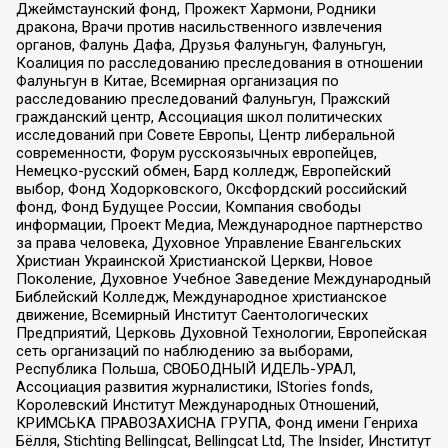
Джеймстаунский фонд, Прожект Хармони, Родники
дракона, Врачи против насильственного извлечения
органов, Фалунь Дафа, Друзья Фалуньгун, Фалуньгун,
Коалиция по расследованию преследования в отношении
Фалуньгун в Китае, Всемирная организация по
расследованию преследований Фалуньгун, Пражский
гражданский центр, Ассоциация школ политических
исследований при Совете Европы, Центр либеральной
современности, Форум русскоязычных европейцев,
Немецко-русский обмен, Бард колледж, Европейский
выбор, Фонд Ходорковского, Оксфордский российский
фонд, Фонд Будущее России, Компания свободы
информации, Проект Медиа, Международное партнерство
за права человека, Духовное Управление Евангельских
Христиан Украинской Христианской Церкви, Новое
Поколение, Духовное Учебное Заведение Международный
Библейский Колледж, Международное христианское
движение, Всемирный Институт Саентологических
Предприятий, Церковь Духовной Технологии, Европейская
сеть организаций по наблюдению за выборами,
Республика Польша, СВОБОДНЫЙ ИДЕЛЬ-УРАЛ,
Ассоциация развития журналистики, IStories fonds,
Королевский Институт Международных Отношений,
КРИМСЬКА ПРАВОЗАХИСНА ГРУПА, Фонд имени Генриха
Бёлля, Stichting Bellingcat, Bellingcat Ltd, The Insider, Институт