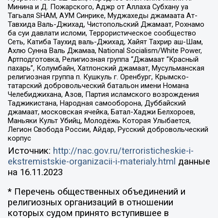
Минина и Д. Пожарского, Аджр от Аллаха Субхану уа
Тагьаля SHAM, АУМ Синрике, Муджахеды джамаата Ат-
Тавхида Валь-Джихад, Чистопольский Джамаат, Рохнамо
ба суи давлати исломи, Террористическое сообщество
Сеть, Катиба Таухид валь-Джихад, Хайят Тахрир аш-Шам,
Ахлю Сунна Валь Джамаа, National Socialism/White Power,
Артподготовка, Религиозная группа “Джамаат “Красный
пахарь”, Колумбайн, Хатлонский джамаат, Мусульманская
религиозная группа п. Кушкуль г. Оренбург, Крымско-
татарский добровольческий батальон имени Номана
Челебиджихана, Азов, Партия исламского возрождения
Таджикистана, Народная самооборона, Дуббайский
джамаат, московская ячейка, Батал-Хаджи Белхороев,
Маньяки Культ Убийц, Молодёжь Которая Улыбается,
Легион Свобода России, Айдар, Русский добровольческий
корпус
Источник:
http://nac.gov.ru/terroristicheskie-i-
ekstremistskie-organizacii-i-materialy.html
данные
на
16.11.2023
* Перечень общественных объединений и
религиозных организаций в отношении
которых судом принято вступившее в