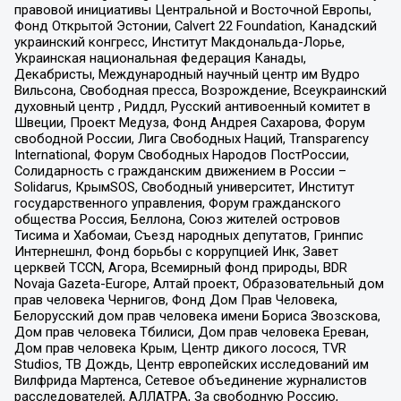
правовой инициативы Центральной и Восточной Европы,
Фонд Открытой Эстонии, Calvert 22 Foundation, Канадский
украинский конгресс, Институт Макдональда-Лорье,
Украинская национальная федерация Канады,
Декабристы, Международный научный центр им Вудро
Вильсона, Свободная пресса, Возрождение, Всеукраинский
духовный центр , Риддл, Русский антивоенный комитет в
Швеции, Проект Медуза, Фонд Андрея Сахарова, Форум
свободной России, Лига Свободных Наций, Transparеncy
International, Форум Свободных Народов ПостРоссии,
Солидарность с гражданским движением в России –
Solidarus, КрымSOS, Свободный университет, Институт
государственного управления, Форум гражданского
общества Россия, Беллона, Союз жителей островов
Тисима и Хабомаи, Съезд народных депутатов, Гринпис
Интернешнл, Фонд борьбы с коррупцией Инк, Завет
церквей TCCN, Агора, Всемирный фонд природы, BDR
Novaja Gazeta-Europe, Алтай проект, Образовательный дом
прав человека Чернигов, Фонд Дом Прав Человека,
Белорусский дом прав человека имени Бориса Звозскова,
Дом прав человека Тбилиси, Дом прав человека Ереван,
Дом прав человека Крым, Центр дикого лосося, TVR
Studios, ТВ Дождь, Центр европейских исследований им
Вилфрида Мартенса, Сетевое объединение журналистов
расследователей, АЛЛАТРА, За свободную Россию,