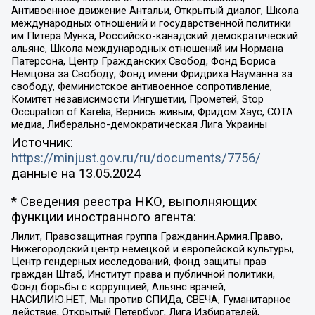
Антивоенное движение Антальи, Открытый диалог, Школа
международных отношений и государственной политики
им Питера Мунка, Российско-канадский демократический
альянс, Школа международных отношений им Нормана
Патерсона, Центр Гражданских Свобод, Фонд Бориса
Немцова за Свободу, Фонд имени Фридриха Науманна за
свободу, Феминистское антивоенное сопротивление,
Комитет независимости Ингушетии, Прометей, Stop
Occupation of Karelia, Вернись живым, Фридом Хаус, СОТА
медиа, Либерально-демократическая Лига Украины
Источник:
https://minjust.gov.ru/ru/documents/7756/
данные на
13.05.2024
* Сведения реестра НКО, выполняющих
функции иностранного агента:
Лилит, Правозащитная группа Гражданин.Армия.Право,
Нижегородский центр немецкой и европейской культуры,
Центр гендерных исследований, Фонд защиты прав
граждан Штаб, Институт права и публичной политики,
Фонд борьбы с коррупцией, Альянс врачей,
НАСИЛИЮ.НЕТ, Мы против СПИДа, СВЕЧА, Гуманитарное
действие, Открытый Петербург, Лига Избирателей,