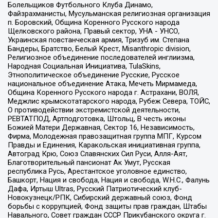
Болельщиков Футбольного Клуба Динамо,
Файзрахманисты, Мусульманская религиозная организация
п. Боровский, Община Коренного Русского народа
Щелковского района, Правый сектор, УНА - УНСО,
Украинская повстанческая армия, Тризуб им. Степана
Бандеры, Братство, Белый Крест, Misanthropic division,
Религиозное объединение последователей инглиизма,
Народная Социальная Инициатива, TulaSkins,
Этнополитическое объединение Русские, Русское
национальное объединение Атака, Мечеть Мирмамеда,
Община Коренного Русского народа г. Астрахани, ВОЛЯ,
Меджлис крымскотатарского народа, Рубеж Севера, ТОЙС,
О противодействии экстремистской деятельности,
РЕВТАТПОД, Артподготовка, Штольц, В честь иконы
Божией Матери Державная, Сектор 16, Независимость,
Фирма, Молодежная правозащитная группа МПГ, Курсом
Правды и Единения, Каракольская инициативная группа,
Автоград Крю, Союз Славянских Сил Руси, Алля-Аят,
Благотворительный пансионат Ак Умут, Русская
республика Русь, Арестантское уголовное единство,
Башкорт, Нация и свобода, Нация и свобода, W.H.С., Фалунь
Дафа, Иртыш Ultras, Русский Патриотический клуб-
Новокузнецк/РПК, Сибирский державный союз, Фонд
борьбы с коррупцией, Фонд защиты прав граждан, Штабы
Навального, Совет граждан СССР Прикубанского округа г.