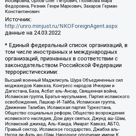
Иосифовна, Орлов Олег Петрович, Полякова Мара
Федоровна, Резник Генри Маркович, Захаров Герман
Константинович
Источник:
http://unro.minjust.ru/NKOForeignAgent.aspx
данные на
24.03.2022
* Единый федеральный список организаций, в
том числе иностранных и международных
организаций, признанных в соответствии с
законодательством Российской Федерации
террористическими:
Высший военный Маджлисуль Шура Объединенных сил
моджахедов Кавказа, Конгресс народов Ичкерии и
Дагестана, База, Асбат аль-Ансар, Священная война,
Исламская группа, Братья-мусульмане, Партия исламского
освобождения, Лашкар-И-Тайба, Исламская группа,
Движение Талибан, Исламская партия Туркестана,
Общество социальных реформ, Общество возрождения
исламского наследия, Дом двух святых, Джунд аш-Шам,
Исламский джихад, Аль-Каида, Имарат Кавказ, АБТО,
Правый сектор, Исламское государство, Джабха аль-
Нусра ли-Ахль аш-Шам, Народное ополчение имени К.