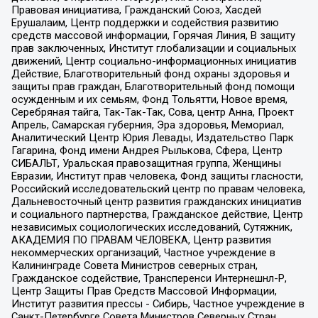
Правовая инициатива, Гражданский Союз, Хасдей
Ерушалаим, Центр поддержки и содействия развитию
средств массовой информации, Горячая Линия, В защиту
прав заключенных, Институт глобализации и социальных
движений, Центр социально-информационных инициатив
Действие, Благотворительный фонд охраны здоровья и
защиты прав граждан, Благотворительный фонд помощи
осужденным и их семьям, Фонд Тольятти, Новое время,
Серебряная тайга, Так-Так-Так, Сова, центр Анна, Проект
Апрель, Самарская губерния, Эра здоровья, Мемориал,
Аналитический Центр Юрия Левады, Издательство Парк
Гагарина, Фонд имени Андрея Рылькова, Сфера, Центр
СИБАЛЬТ, Уральская правозащитная группа, Женщины
Евразии, Институт прав человека, Фонд защиты гласности,
Российский исследовательский центр по правам человека,
Дальневосточный центр развития гражданских инициатив
и социального партнерства, Гражданское действие, Центр
независимых социологических исследований, Сутяжник,
АКАДЕМИЯ ПО ПРАВАМ ЧЕЛОВЕКА, Центр развития
некоммерческих организаций, Частное учреждение в
Калининграде Совета Министров северных стран,
Гражданское содействие, Трансперенси Интернешнл-Р,
Центр Защиты Прав Средств Массовой Информации,
Институт развития прессы - Сибирь, Частное учреждение в
Санкт-Петербурге Совета Министров Северных Стран,