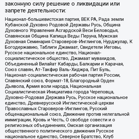
законную силу решение о ликвидации или
запрете деятельности:
Национал-большевистская партия, ВЕК РА, Рада земли
Кубанской Духовно Родовой Державы Русь, Община
Духовного Управления Асгардской Веси Беловодья,
Славянская Община Капища Веды Перуна, Мужская
Духовная Семинария Староверов-Инглингов, Нурджулар, К
Богодержавию, Таблиги Джамаат, Свидетели Иеговы,
Русское национальное единство, Национал-
социалистическое общество, Джамаат мувахидов,
Объединенный Вилайат Кабарды, Балкарии и Карачая,
Союз славян, Ат-Такфир Валь-Хиджра, Пит Буль,
Национал-социалистическая рабочая партия России,
Славянский союз, Формат-18, Благородный Орден
Дьявола, Армия воли народа, Национальная
Социалистическая Инициатива города Череповца,
Духовно-Родовая Держава Русь, Русское национальное
единство, Древнерусской Инглистической церкви
Православных Староверов-Инглингов, Русский
общенациональный союз, Движение против нелегальной
иммиграции, Кровь и Честь, О свободе совести и о
религиозных объединениях, Омская организация
общественного политического движения Русское
национальное единство, Северное Братство, Клуб