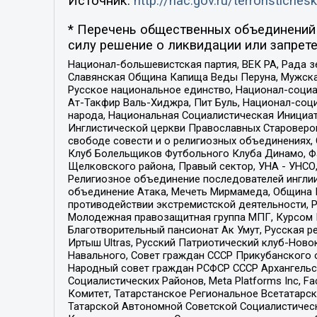
Источник:
http://nac.gov.ru/terroristichesk
* Перечень общественных объединений 
силу решение о ликвидации или запрете
Национал-большевистская партия, ВЕК РА, Рада 
Славянская Община Капища Веды Перуна, Мужская
Русское национальное единство, Национал-социа
Ат-Такфир Валь-Хиджра, Пит Буль, Национал-соц
народа, Национальная Социалистическая Инициат
Инглистической церкви Православных Староверов
свободе совести и о религиозных объединениях,
Клуб Болельщиков Футбольного Клуба Динамо, Фа
Щелковского района, Правый сектор, УНА - УНСО, У
Религиозное объединение последователей инглии
объединение Атака, Мечеть Мирмамеда, Община К
противодействии экстремистской деятельности, 
Молодежная правозащитная группа МПГ, Курсом П
Благотворительный пансионат Ак Умут, Русская ре
Иртыш Ultras, Русский Патриотический клуб-Нов
Навального, Совет граждан СССР Прикубанского 
Народный совет граждан РСФСР СССР Архангельск
Социалистических Районов, Meta Platforms Inc, 
Комитет, Татарстанское Региональное Всетатар
Татарской Автономной Советской Социалистическ