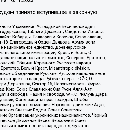
 на
16.11.2023
судом принято вступившее в законную
вного Управления Асгардской Веси Беловодья,
годержавию, Таблиги Джамаат, Свидетели Иеговы,
айат Кабарды, Балкарии и Карачая, Союз славян,
т-18, Благородный Орден Дьявола, Армия воли
ое национальное единство, Древнерусской
 нелегальной иммиграции, Кровь и Честь, О
усское национальное единство, Северное Братство,
ровский, Община Коренного Русского народа
атство, Белый Крест, Misanthropic division,
еское объединение Русские, Русское национальное
котатарского народа, Рубеж Севера, ТОЙС, О
ри Державная, Сектор 16, Независимость, Фирма,
д Крю, Союз Славянских Сил Руси, Алля-Аят,
я и свобода, Нация и свобода, W.H.С., Фалунь Дафа,
рупцией, Фонд защиты прав граждан, Штабы
ение русского движения, Народное движение Адат,
етских Светлых Родов, Совет Советских
ение Организации украинских националистов, Черный
ическое Движение Весна, Верховный Совет
ельный комитет совета народных депутатов