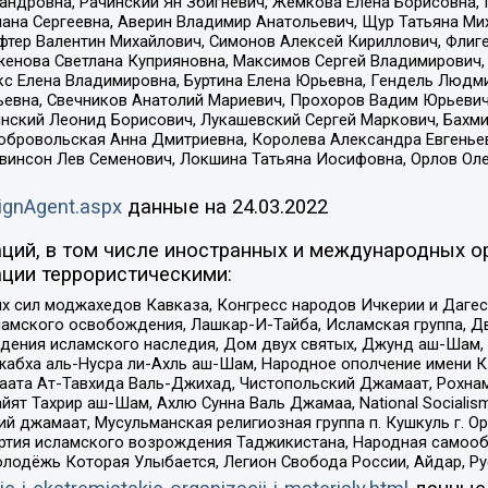
сандровна, Рачинский Ян Збигневич, Жемкова Елена Борисовна,
лана Сергеевна, Аверин Владимир Анатольевич, Щур Татьяна М
фтер Валентин Михайлович, Симонов Алексей Кириллович, Флиг
женова Светлана Куприяновна, Максимов Сергей Владимирович, 
кс Елена Владимировна, Буртина Елена Юрьевна, Гендель Людм
евна, Свечников Анатолий Мариевич, Прохоров Вадим Юрьевич
инский Леонид Борисович, Лукашевский Сергей Маркович, Бахм
Добровольская Анна Дмитриевна, Королева Александра Евгенье
евинсон Лев Семенович, Локшина Татьяна Иосифовна, Орлов Ол
ignAgent.aspx
данные на
24.03.2022
ций, в том числе иностранных и международных ор
ции террористическими:
ил моджахедов Кавказа, Конгресс народов Ичкерии и Дагеста
ламского освобождения, Лашкар-И-Тайба, Исламская группа, Дв
ения исламского наследия, Дом двух святых, Джунд аш-Шам, 
жабха аль-Нусра ли-Ахль аш-Шам, Народное ополчение имени К.
ата Ат-Тавхида Валь-Джихад, Чистопольский Джамаат, Рохнам
ят Тахрир аш-Шам, Ахлю Сунна Валь Джамаа, National Socialism
ий джамаат, Мусульманская религиозная группа п. Кушкуль г. 
ртия исламского возрождения Таджикистана, Народная самооб
олодёжь Которая Улыбается, Легион Свобода России, Айдар, Р