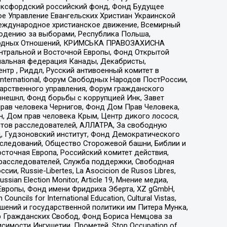
 Оксфордский российский фонд, Фонд Будущее
е Управление Евангельских Христиан Украинской
еждународное христианское движение, Всемирный
людению за выборами, Республика Польша,
народных Отношений, КРИМСЬКА ПРАВОЗАХИСНА
ы Центральной и Восточной Европы, Фонд Открытой
иональная федерация Канады, Декабристы,
тр , Риддл, Русский антивоенный комитет в
nternational, Форум Свободных Народов ПостРоссии,
дарственного управления, Форум гражданского
рнешнл, Фонд борьбы с коррупцией Инк, Завет
прав человека Чернигов, Фонд Дом Прав Человека,
н, Дом прав человека Крым, Центр дикого лосося,
стов расследователей, АЛЛАТРА, За свободную
д, Гудзоновский институт, Фонд Демократического
сследований, Общество Сторожевой башни, Библии и
сточная Европа, Российский комитет действия,
-расследователей, Служба поддержки, Свободная
 Russie-Libertes, La Asocicion de Rusos Libres,
an Election Monitor, Article 19, Мнение медиа,
Европы, Фонд имени Фридриха Эберта, XZ gGmbH,
ls for International Education, Cultural Vistas,
ошений и государственной политики им Питера Мунка,
 Гражданских Свобод, Фонд Бориса Немцова за
имости Ингушетии, Прометей, Stop Occupation of