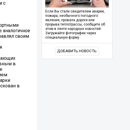
и с
Если Вы стали свидетелем аварии,
пожара, необычного погодного
явления, провала дороги или
портными
прорыва теплотрассы, сообщите об
этом в ленте народных новостей.
е аналогичное
Загружайте фотографии через
правлял своим
специальную форму.
я
ДОБАВИТЬ НОВОСТЬ
гчающих
овным в
е
нием
марки
скован в