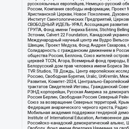
русскоязычных европейцев, Немецко-русский об
России, Компания свободы информации, Проект М
Христианской Церкви, Новое Поколение, Духовн
Институт Саентологических Предприятий, Церков
СВОБОДНЫЙ ИДЕЛЬ-УРАЛ, Ассоциация развития ж
ГРУПА, Фонд имени Генриха Бёлля, Stichting Bellin
Эстонии, Calvert 22 Foundation, Канадский укра
Международный научный центр им Вудро Вильсона
Швеции, Проект Медуза, Фонд Андрея Сахарова, Ф
Солидарность с гражданским движением в России 
общества Россия, Беллона, Союз жителей острово
церквей TCCN, Агора, Всемирный фонд природы, B
Белорусский дом прав человека имени Бориса Зво
TVR Studios, ТВ Дождь, Центр европейских иссл
Россию, Свободная Бурятия, Uralic, UnKremlin, 
Развития, Комитет-2024, Центрально-Европейски
трактатов Свидетелей Иеговы, Гражданский Совет
РЭНД корпорейшн, Русская Америка за демократи
Россия Берлин, Свободная Россия Северный Рейн-В
Союз за возвращение Северных территорий, Крымско
Федерация анархического черного креста, Радио
Мобильная академия поддержки гендерной демократи
Institute of International Education, Антивоенн
Российско-канадский демократический альянс, 
Свободу, Фонд имени Фридриха Науманна за свобо