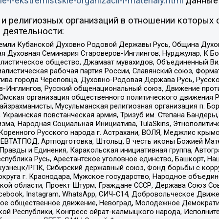
ie-i-ekstremistskie-organizacii-i-materialy.html
данные
и религиозных организаций в отношении которых 
 деятельности:
земли Кубанской Духовно Родовой Державы Русь, Община Духо
 Духовная Семинария Староверов-Инглингов, Нурджулар, К Бо
листическое общество, Джамаат мувахидов, Объединенный Вил
иалистическая рабочая партия России, Славянский союз, Форма
ива города Череповца, Духовно-Родовая Держава Русь, Русск
-Инглингов, Русский общенациональный союз, Движение против
 Омская организация общественного политического движения Р
йзрахманисты, Мусульманская религиозная организация п. Бо
краинская повстанческая армия, Тризуб им. Степана Бандеры, Бр
зма, Народная Социальная Инициатива, TulaSkins, Этнополитич
оренного Русского народа г. Астрахани, ВОЛЯ, Меджлис крымс
РЕВТАТПОД, Артподготовка, Штольц, В честь иконы Божией Мате
равды и Единения, Каракольская инициативная группа, Автогра
спублика Русь, Арестантское уголовное единство, Башкорт, Наци
окузнецк/РПК, Сибирский державный союз, Фонд борьбы с кор
округа г. Краснодара, Мужское государство, Народное объедин
ой области, Проект Штурм, Граждане СССР, Держава Союз Сов
Facebook, Instagram, WhatsApp, СИЧ-С14, Добровольческое Движ
ское общественное движение, Невоград, Молодежное Демократ
ой Республики, Конгресс ойрат-калмыцкого народа, Исполнит