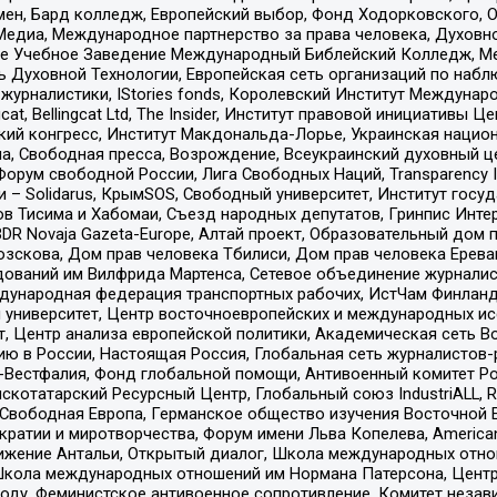
мен, Бард колледж, Европейский выбор, Фонд Ходорковского,
едиа, Международное партнерство за права человека, Духовно
ое Учебное Заведение Международный Библейский Колледж, М
ь Духовной Технологии, Европейская сеть организаций по наб
урналистики, IStories fonds, Королевский Институт Между
gcat, Bellingcat Ltd, The Insider, Институт правовой инициатив
инский конгресс, Институт Макдональда-Лорье, Украинская нац
, Свободная пресса, Возрождение, Всеукраинский духовный цен
орум свободной России, Лига Свободных Наций, Transparеncy I
– Solidarus, КрымSOS, Свободный университет, Институт госу
в Тисима и Хабомаи, Съезд народных депутатов, Гринпис Инте
DR Novaja Gazeta-Europe, Алтай проект, Образовательный дом 
зскова, Дом прав человека Тбилиси, Дом прав человека Ерева
едований им Вилфрида Мартенса, Сетевое объединение журнали
Международная федерация транспортных рабочих, ИстЧам Финлан
й университет, Центр восточноевропейских и международных и
, Центр анализа европейской политики, Академическая сеть Во
ю в России, Настоящая Россия, Глобальная сеть журналистов
естфалия, Фонд глобальной помощи, Антивоенный комитет России,
татарский Ресурсный Центр, Глобальный союз IndustriALL, Russi
 Свободная Европа, Германское общество изучения Восточной 
и и миротворчества, Форум имени Льва Копелева, American Counci
ое движение Антальи, Открытый диалог, Школа международных отн
Школа международных отношений им Нормана Патерсона, Центр
ду, Феминистское антивоенное сопротивление, Комитет независ