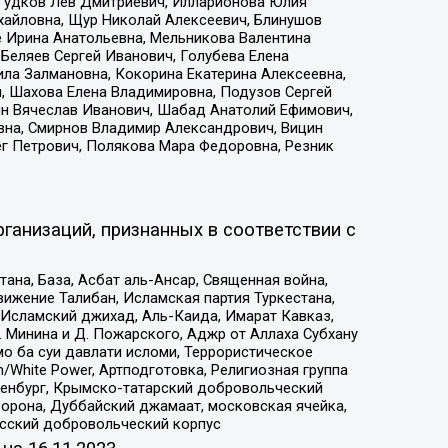
 Гудков Лев Дмитриевич, Илларионова Юлия
ихайловна, Щур Николай Алексеевич, Блинушов
е Ирина Анатольевна, Мельникова Валентина
Беляев Сергей Иванович, Голубева Елена
ила Залмановна, Кокорина Екатерина Алексеевна,
, Шахова Елена Владимировна, Подузов Сергей
ин Вячеслав Иванович, Шабад Анатолий Ефимович,
вна, Смирнов Владимир Александрович, Вицин
ег Петрович, Полякова Мара Федоровна, Резник
ганизаций, признанных в соответствии с
на, База, Асбат аль-Ансар, Священная война,
ижение Талибан, Исламская партия Туркестана,
Исламский джихад, Аль-Каида, Имарат Кавказ,
 Минина и Д. Пожарского, Аджр от Аллаха Субхану
о ба суи давлати исломи, Террористическое
/White Power, Артподготовка, Религиозная группа
Оренбург, Крымско-татарский добровольческий
орона, Дуббайский джамаат, московская ячейка,
усский добровольческий корпус