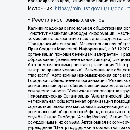
Красноярского края, Этническое национальное о
Источник:
https://minjust.gov.ru/ru/doc
* Реестр иностранных агентов:
Калининградская региональная общественная организация "Экозащита!-Женсовет", Фонд содействия защите прав и свобод граждан "Общественный вердикт", Фонд "Институт Развития Свободы Информации", Частное учреждение "Информационное агентство МЕМО. РУ", Региональная общественная организация "Общественная комиссия по сохранению наследия академика Сахарова", Фонд поддержки свободы прессы, Санкт-Петербургская общественная правозащитная организация "Гражданский контроль", Межрегиональная общественная организация "Информационно-просветительский центр "Мемориал", Региональный Фонд "Центр Защиты Прав Средств Массовой Информации", с 05.12.2023 Фонд "Центр Защиты Прав Средств массовой информации", Региональная общественная благотворительная организация помощи беженцам и мигрантам "Гражданское содействие", Негосударственное образовательное учреждение дополнительного профессионального образования (повышение квалификации) специалистов "АКАДЕМИЯ ПО ПРАВАМ ЧЕЛОВЕКА", Свердловская региональная общественная организация "Сутяжник", Автономная некоммерческая организация "Центр независимых социологических исследований", Союз общественных объединений "Российский исследовательский центр по правам человека", Региональное общественное учреждение научно-информационный центр "МЕМОРИАЛ", Некоммерческая организация "Фонд защиты гласности", Автономная некоммерческая организация "Институт прав человека", Городская общественная организация "Екатеринбургское общество "МЕМОРИАЛ", Городская общественная организация "Рязанское историко-просветительское и правозащитное общество "Мемориал" (Рязанский Мемориал), Челябинский региональный орган общественной самодеятельности – женское общественное объединение "Женщины Евразии", Челябинский региональный орган общественной самодеятельности "Уральская правозащитная группа", Фонд содействия защите здоровья и социальной справедливости имени Андрея Рылькова, Автономная Некоммерческая Организация "Аналитический Центр Юрия Левады", Автономная некоммерческая организация социальной поддержки населения "Проект Апрель", Региональная общественная организация помощи женщинам и детям, находящимся в кризисной ситуации "Информационно-методический центр "Анна", Фонд содействия развитию массовых коммуникаций и правовому просвещению "Так-так-Так", Фонд содействия устойчивому развитию "Серебряная тайга", Свердловский региональный общественный фонд социальных проектов "Новое время", "Idel.Реалии", Кавказ.Реалии, Крым.Реалии, Телеканал Настоящее Время, Татаро-башкирская служба Радио Свобода (Azatliq Radiosi), Радио Свободная Европа/Радио Свобода (PCE/PC), "Сибирь.Реалии", "Фактограф", Благотворительный фонд помощи осужденным и их семьям, Автономная некоммерческая организация "Институт глобализации и социальных движений", Фонд "В защиту прав заключенных", Частное учреждение "Центр поддержки и содействия развитию средств массовой информации", Пензенский региональный общественный благотворительный фонд "Гражданский союз", "Север.Реалии", Некоммерческая организация Фонд "Правовая инициатива", 