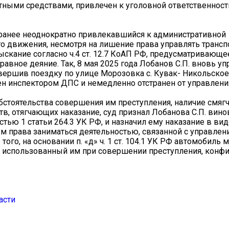
тными средствами, привлечен к уголовной ответственност
 ранее неоднократно привлекавшийся к административной
о движения, несмотря на лишение права управлять транс
скание согласно ч.4 ст. 12.7 КоАП РФ, предусматривающе
вное деяние. Так, 8 мая 2025 года Лобанов С.П. вновь у
ершив поездку по улице Морозовка с. Кувак- Никольское
н инспектором ДПС и немедленно отстранен от управлени
бстоятельства совершения им преступления, наличие смя
ств, отягчающих наказание, суд признал Лобанова С.П. вин
тью 1 статьи 264.3 УК РФ, и назначил ему наказание в вид
ем права заниматься деятельностью, связанной с управле
того, на основании п. «д» ч. 1 ст. 104.1 УК РФ автомобиль 
использованный им при совершении преступления, конфи
асти