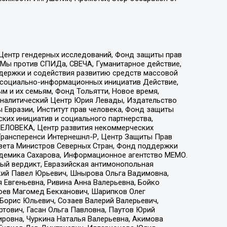
 Центр гендерных исследований, Фонд защиты прав
 Мы против СПИДа, СВЕЧА, Гуманитарное действие,
ддержки и содействия развитию средств массовой
р социально-информационных инициатив Действие,
 и их семьям, Фонд Тольятти, Новое время,
, Аналитический Центр Юрия Левады, Издательство
 Евразии, Институт прав человека, Фонд защиты
ких инициатив и социального партнерства,
ЕЛОВЕКА, Центр развития некоммерческих
 Трансперенси Интернешнл-Р, Центр Защиты Прав
овета Министров Северных Стран, Фонд поддержки
адемика Сахарова, Информационное агентство МЕМО.
ый вердикт, Евразийская антимонопольная
кий Павел Юрьевич, Шнырова Ольга Вадимовна,
 Евгеньевна, Ривина Анна Валерьевна, Бойко
хоев Магомед Бекханович, Шарипков Олег
Борис Юльевич, Созаев Валерий Валерьевич,
тович, Гасан Ольга Павловна, Паутов Юрий
ровна, Чуркина Наталья Валерьевна, Акимова