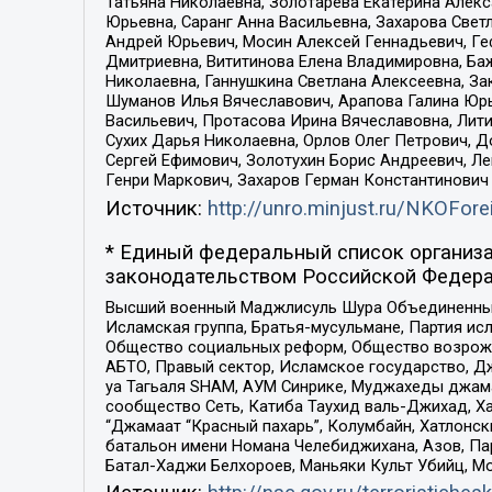
Татьяна Николаевна, Золотарева Екатерина Алек
Юрьевна, Саранг Анна Васильевна, Захарова Свет
Андрей Юрьевич, Мосин Алексей Геннадьевич, Ге
Дмитриевна, Вититинова Елена Владимировна, Ба
Николаевна, Ганнушкина Светлана Алексеевна, За
Шуманов Илья Вячеславович, Арапова Галина Юрь
Васильевич, Протасова Ирина Вячеславовна, Лит
Сухих Дарья Николаевна, Орлов Олег Петрович, 
Сергей Ефимович, Золотухин Борис Андреевич, Л
Генри Маркович, Захаров Герман Константинович
Источник:
http://unro.minjust.ru/NKOFore
* Единый федеральный список организа
законодательством Российской Федера
Высший военный Маджлисуль Шура Объединенных с
Исламская группа, Братья-мусульмане, Партия ис
Общество социальных реформ, Общество возрожд
АБТО, Правый сектор, Исламское государство, Д
уа Тагьаля SHAM, АУМ Синрике, Муджахеды джама
сообщество Сеть, Катиба Таухид валь-Джихад, Хай
“Джамаат “Красный пахарь”, Колумбайн, Хатлонск
батальон имени Номана Челебиджихана, Азов, Па
Батал-Хаджи Белхороев, Маньяки Культ Убийц, М