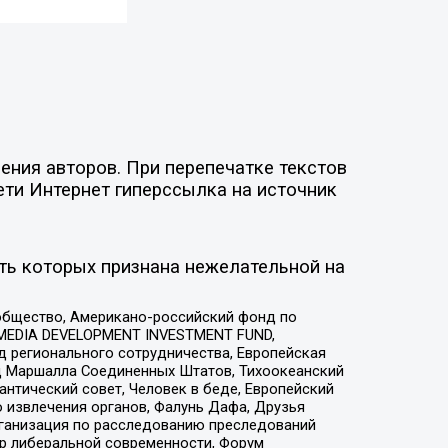
ния авторов. При перепечатке текстов
ети Интернет гиперссылка на источник
ть которых признана нежелательной на
общество, Американо-российский фонд по
 MEDIA DEVELOPMENT INVESTMENT FUND,
 регионального сотрудничества, Европейская
 Маршалла Соединенных Штатов, Тихоокеанский
нтический совет, Человек в беде, Европейский
 извлечения органов, Фалунь Дафа, Друзья
рганизация по расследованию преследований
тр либеральной современности, Форум