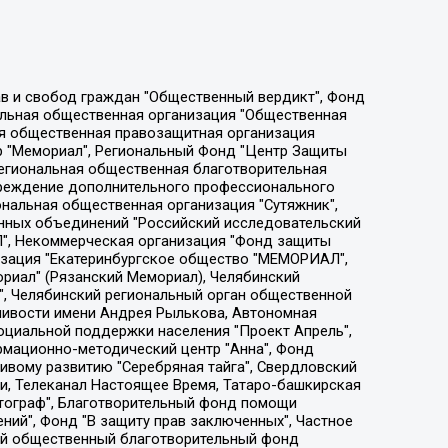
ции социально-правовых программ "Лилит", Дальневосточное общественное движение "Маяк", Санкт-Петербургская ЛГБТ-инициативная группа "Выход", Инициативная группа ЛГБТ+ "Реверс", Алексеев Андрей Викторович, Бекбулатова Таисия Львовна, Беляев Иван Михайлович, Владыкина Елена Сергеевна, Гельман Марат Александрович, Никульшина Вероника Юрьевна, Толоконникова Надежда Андреевна, Шендерович Виктор Анатольевич, Общество с ограниченной ответственностью "Данное сообщение", Общество с ограниченной ответственностью Издательский дом "Новая глава", Айнбиндер Александра Александровна, Московский комьюнити-центр для ЛГБТ+инициатив, Благотворительный фонд развития филантропии, Deutsche Welle (Германия, Kurt-Schumacher-Strasse 3, 53113 Bonn), Борзунова Мария Михайловна, Воробьев Виктор Викторович, Голубева Анна Львовна, Константинова Алла Михайловна, Малкова Ирина Владимировна, Мурадов Мурад Абдулгалимович, Осетинская Елизавета Николаевна, Понасенков Евгений Николаевич, Ганапольский Матвей Юрьевич, Киселев Евгений Алексеевич, Борухович Ирина Григорьевна, Дремин Иван Тимофеевич, Дубровский Дмитрий Викторович, Красноярская региональная общественная организация поддержки и развития альтернативных образовательных технологий и межкультурных коммуникаций "ИНТЕРРА", Маяковская Екатерина Алексеевна, Фейгин Марк Захарович, Филимонов Андрей Викторович, Дзугкоева Регина Николаевна, Доброхотов Роман Александрович, Дудь Юрий Александрович, Елкин Сергей Владимирович, Кругликов Кирилл Игоревич, Сабунаева Мария Леонидовна, Семенов Алексей Владимирович, Шаинян Карен Багратович, Шульман Екатерина Михайловна, Асафьев Артур Валерьевич, Вахштайн Виктор Семенович, Венедиктов Алексей Алексеевич, Лушникова Екатерина Евгеньевна, Волков Леонид Михайлович, Невзоров Александр Глебович, Пархоменко Сергей Борисович, Сироткин Ярослав Николаевич, Кара-Мурза Владимир Владимирович, Баранова Наталья Владимировна, Гозман Леонид Яковлевич, Кагарлицкий Борис Юльевич, Климарев Михаил Валерьевич, Милов Владимир Станиславович, Автономная некоммерческая организация Краснодарский центр современного искусства "Типография", Моргенштерн Алишер Тагирович, Соболь Любовь Эдуардовна, Общество с ограниченной ответственностью "ЛИЗА НОРМ", Каспаров Гарри Кимович, Ходорковский Михаил Борисович, Общество с ограниченной ответственностью "Апрельские тезисы", Данилович Ирина Брониславовна, Кашин Олег Владимирович, Петров Николай Владимирович, Пивоваров Алексей Владимирович, Соколов Михаил Владимирович, Цветкова Юлия Владимировна, Чичваркин Евгений Александрович, Комитет против пыток/Команда против пыток, Общество с ограниченной ответственностью "Первый научный", Общество с ограниченной ответственностью "Вертолет и ко", Белоцерковская Вероника Борисовна, Кац Максим Евгеньевич, Лазарева Татьяна Юрьевна, Шаведдинов Руслан Табризович, Яшин Илья Валерьевич, Общество с ограниченной ответственностью "Иноагент ААВ", Алешковский Дмитрий Петрович, Альбац Евгения Марковна, Быков Дмитрий Львович, Галямина Юлия Евгеньевна, Лойко Сергей Леонидович, Мартынов Кирилл Константинович, Медведев Сергей Александрович, Крашенинников Федор Геннадиевич, Гордеева Катерина Вл