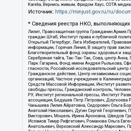
Karelia, Вернись живым, Фридом Хаус, СОТА меди
Источник:
https://minjust.gov.ru/ru/doc
* Сведения реестра НКО, выполняющих 
Лилит, Правозащитная группа Гражданин.Армия.П
граждан Штаб, Институт права и публичной поли
Открытый Петербург, Лига Избирателей, Правова
информации, Горячая Линия, В защиту прав закл
Благотворительный фонд охраны здоровья и защи
Серебряная тайга, Так-Так-Так, Сова, центр Анн
Парк Гагарина, Фонд имени Андрея Рылькова, Сф
гласности, Российский исследовательский центр 
Гражданское действие, Центр независимых соци
организаций, Частное учреждение в Калининград
Средств Массовой Информации, Институт развити
свободы прессы, Гражданский контроль, Человек
РУ, Институт региональной прессы, Институт Ра
ассоциация, Бедушев Петр Петрович, Дзугкоева 
Чанышева Лилия Айратовна, Сидорович Ольга Бори
Анатолий Николаевич, Дугин Сергей Георгиевич, 
Викторович, Мошель Ирина Ароновна, Шведов Гри
Исламов Тимур Рифгатович, Романова Ольга Евге
Анатольевич, Верховский Александр Маркович, П