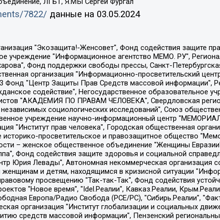
бъединение, ЛГБТ, Я.МЫ Сергей Фургал
uments/7822/
данные на
03.05.2024
Общество с ограниченной ответственностью "Радио Свободная Европа/Радио Свобода", Чешское информационное агентство "MEDIUM-ORIENT", Красноярская региональная общественная организация "Мы против СПИДа", Камалягин Денис Николаевич, Маркелов Сергей Евгеньевич, Пономарев Лев Александрович, Савицкая Людмила Алексеевна, Автономная некоммерческая организация "Центр по работе с проблемой насилия "НАСИЛИЮ.НЕТ", Межрегиональный профессиональный союз работников здравоохранения "Альянс врачей", Юридическое лицо, зарегистрированное в Латвийской Республике, SIA "Medusa Project" (регистрационный номер 40103797863, дата регистрации 10.06.2014), Некоммерческая организация "Фонд по борьбе с коррупцией", Автономная некоммерческая организация "Институт права и публичной политики", Баданин Роман Сергеевич, Гликин Максим Александрович, Железнова Мария Михайловна, Лукьянова Юлия Сергеевна, Маетная Елизавета Витальевна, Маняхин Петр Борисович, Чуракова Ольга Владимировна, Ярош Юлия Петровна, Юридическое лицо "The Insider SIA", зарегистрированное в Риге, Латвийская Республика (дата регистрации 26.06.2015), являющееся администратором доменного имени интернет-издания "The Insider SIA", https://theins.ru, Постернак Алексей Евгеньевич, Рубин Михаил Аркадьевич, Анин Роман Александрович, Юридическое лицо Istories fonds, зарегистрированное в Латвийской Республике (регистрационный номер 50008295751, дата регистрации 24.02.2020), Великовский Дмитрий Александрович, Долинина Ирина Николаевна, Мароховская Алеся Алексеевна, Шлейнов Роман Юрьевич, Шмагун Олеся Валентиновна, Общество с ограниченной ответственностью "Альтаир 2021", Общество с ограниченной ответственностью "Вега 2021", Общество с ограниченной ответственностью "Главный редактор 2021", Общество с ограниченной ответственностью "Ромашки монолит", Важенков Артем Валерьевич, Ивановская областная общественная организация "Центр гендерных исследований", Гурман Юрий Альбертович, Медиапроект "ОВД-Инфо", Егоров Владимир Владимирович, Жилинский Владимир Александрович, Общество с ограниченной ответственностью "ЗП", Иванова София Юрьевна, Карезина Инна Павловна, Кильтау Екатерина Викторовна, Петров Алексей Викторович, Пискунов Сергей Евгеньевич, Смирнов Сергей Сергеевич, Тихонов Михаил Сергеевич, Общество с ограниченной ответственностью "ЖУРНАЛИСТ-ИНОСТРАННЫЙ АГЕНТ", Арапова Галина Юрьевна, Вольтская Татьяна Анатольевна, Американская компания "Mason G.E.S. Anonymous Foundation" (США), являющаяся владельцем интернет-издания https://mnews.world/, Компания "Stichting Bellingcat", зарегистрированная в Нидерландах (дата регистрации 11.07.2018), Захаров Андрей Вячеславович, Клепиковская Екатерина Дмитриевна, Общество с ограниченной ответственностью "МЕМО", Перл Роман Александрович, Симонов Евгений Алексеевич, Соловьева Елена Анатольевна, Сотников Даниил Владимирович, Сурначева Елизавета Дмитриевна, Автономная некоммерческая организация по защите прав человека и информированию населения "Якутия – Наше Мнение", Общество с ограниченной ответственностью "Москоу диджитал медиа", с 26.01.2023 Общество с ограниченной ответственностью "Чайка Белые сады", Ветошкина Валерия Валерьевна, Заговора Максим Александрович, Межрегиональное общественное движение "Российская ЛГБТ - сеть", Оленичев Максим Владимирович, Павлов Иван Юрьевич, Скворцова Елена Сергеевна, Общество с ограниченной ответственностью "Как бы инагент", Кочетков Игорь Викторович, Общество с ограниченной ответственностью "Честные выборы", Еланчик Олег Александрович, Общество с ограниченной ответственностью "Нобелевский призыв", Гималова Регина Эмилевна, Григорьев Андрей Валерьевич, Григорьева Алина Александровна, Ассоциация по содействию защите прав призывников, альтернативнослужащих и военнослужащих "Правозащитная группа "Гражданин.Армия.Право", Хисамова Регина Фаритовна, Автономная некоммерческая организация по реализа