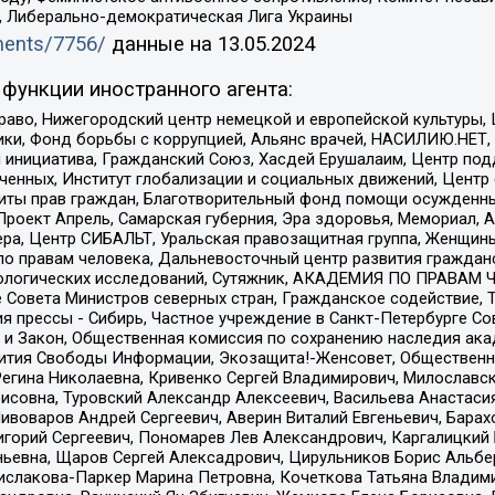
а, Либерально-демократическая Лига Украины
uments/7756/
данные на
13.05.2024
функции иностранного агента:
раво, Нижегородский центр немецкой и европейской культуры,
тики, Фонд борьбы с коррупцией, Альянс врачей, НАСИЛИЮ.НЕТ,
я инициатива, Гражданский Союз, Хасдей Ерушалаим, Центр по
юченных, Институт глобализации и социальных движений, Цент
ты прав граждан, Благотворительный фонд помощи осужденным
а, Проект Апрель, Самарская губерния, Эра здоровья, Мемориал
ера, Центр СИБАЛЬТ, Уральская правозащитная группа, Женщины
по правам человека, Дальневосточный центр развития гражданс
ологических исследований, Сутяжник, АКАДЕМИЯ ПО ПРАВАМ Ч
е Совета Министров северных стран, Гражданское содействие,
я прессы - Сибирь, Частное учреждение в Санкт-Петербурге С
 и Закон, Общественная комиссия по сохранению наследия ак
звития Свободы Информации, Экозащита!-Женсовет, Общественн
Регина Николаевна, Кривенко Сергей Владимирович, Милославс
совна, Туровский Александр Алексеевич, Васильева Анастасия
Пивоваров Андрей Сергеевич, Аверин Виталий Евгеньевич, Бара
горий Сергеевич, Пономарев Лев Александрович, Каргалицкий 
ньевна, Щаров Сергей Алексадрович, Цирульников Борис Альбер
ислакова-Паркер Марина Петровна, Кочеткова Татьяна Владими