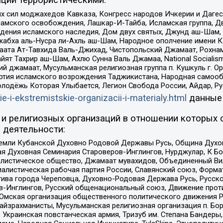
ции террористическими:
ил моджахедов Кавказа, Конгресс народов Ичкерии и Дагеста
ламского освобождения, Лашкар-И-Тайба, Исламская группа, Дв
ения исламского наследия, Дом двух святых, Джунд аш-Шам, 
жабха аль-Нусра ли-Ахль аш-Шам, Народное ополчение имени К.
ата Ат-Тавхида Валь-Джихад, Чистопольский Джамаат, Рохнам
ят Тахрир аш-Шам, Ахлю Сунна Валь Джамаа, National Socialism
ий джамаат, Мусульманская религиозная группа п. Кушкуль г. 
ртия исламского возрождения Таджикистана, Народная самооб
олодёжь Которая Улыбается, Легион Свобода России, Айдар, Р
ie-i-ekstremistskie-organizacii-i-materialy.html
данные
и религиозных организаций в отношении которых 
 деятельности:
земли Кубанской Духовно Родовой Державы Русь, Община Духо
 Духовная Семинария Староверов-Инглингов, Нурджулар, К Бо
листическое общество, Джамаат мувахидов, Объединенный Вил
иалистическая рабочая партия России, Славянский союз, Форма
ива города Череповца, Духовно-Родовая Держава Русь, Русск
-Инглингов, Русский общенациональный союз, Движение против
 Омская организация общественного политического движения Р
йзрахманисты, Мусульманская религиозная организация п. Бо
краинская повстанческая армия, Тризуб им. Степана Бандеры, Бр