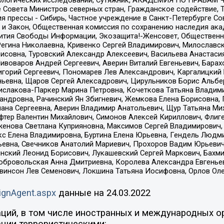
ологических исследований, Сутяжник, АКАДЕМИЯ ПО ПРАВАМ Ч
е Совета Министров северных стран, Гражданское содействие,
я прессы - Сибирь, Частное учреждение в Санкт-Петербурге С
 и Закон, Общественная комиссия по сохранению наследия ак
звития Свободы Информации, Экозащита!-Женсовет, Общественн
Регина Николаевна, Кривенко Сергей Владимирович, Милославс
совна, Туровский Александр Алексеевич, Васильева Анастасия
Пивоваров Андрей Сергеевич, Аверин Виталий Евгеньевич, Бара
горий Сергеевич, Пономарев Лев Александрович, Каргалицкий 
ньевна, Щаров Сергей Алексадрович, Цирульников Борис Альбер
ислакова-Паркер Марина Петровна, Кочеткова Татьяна Владими
сандровна, Рачинский Ян Збигневич, Жемкова Елена Борисовна,
лана Сергеевна, Аверин Владимир Анатольевич, Щур Татьяна М
фтер Валентин Михайлович, Симонов Алексей Кириллович, Флиг
женова Светлана Куприяновна, Максимов Сергей Владимирович, 
кс Елена Владимировна, Буртина Елена Юрьевна, Гендель Людм
евна, Свечников Анатолий Мариевич, Прохоров Вадим Юрьевич
инский Леонид Борисович, Лукашевский Сергей Маркович, Бахм
Добровольская Анна Дмитриевна, Королева Александра Евгенье
евинсон Лев Семенович, Локшина Татьяна Иосифовна, Орлов Ол
ignAgent.aspx
данные на
24.03.2022
ций, в том числе иностранных и международных ор