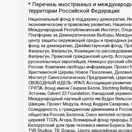
* Перечень иностранных и международн
территории Российской Федерации:
Национальный фонд в поддержку демократии, Ин
экономическому и правовому развитию, Национ
Международный Республиканский Институт, Откры
Платформа за Демократические Выборы, Междуна
центр защиты окружающей среды и природных ресу
фонд за демократию, Джеймстаунский фонд, Прож
Фалуньгун, Фалуньгун, Коалиция по расследован
Фалуньгун, Пражский гражданский центр, Ассоци
русскоязычных европейцев, Немецко-русский об
России, Компания свободы информации, Проект М
Христианской Церкви, Новое Поколение, Духовн
Институт Саентологических Предприятий, Церков
СВОБОДНЫЙ ИДЕЛЬ-УРАЛ, Ассоциация развития ж
ГРУПА, Фонд имени Генриха Бёлля, Stichting Bellin
Эстонии, Calvert 22 Foundation, Канадский укра
Международный научный центр им Вудро Вильсона
Швеции, Проект Медуза, Фонд Андрея Сахарова, Ф
Солидарность с гражданским движением в России 
общества Россия, Беллона, Союз жителей острово
церквей TCCN, Агора, Всемирный фонд природы, B
Белорусский дом прав человека имени Бориса Зво
TVR Studios, ТВ Дождь, Центр европейских иссл