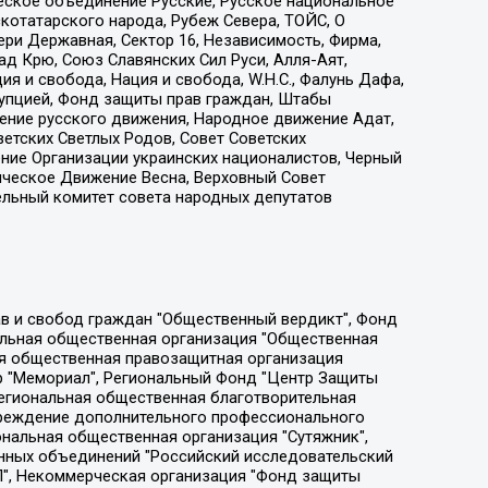
еское объединение Русские, Русское национальное
котатарского народа, Рубеж Севера, ТОЙС, О
ри Державная, Сектор 16, Независимость, Фирма,
д Крю, Союз Славянских Сил Руси, Алля-Аят,
я и свобода, Нация и свобода, W.H.С., Фалунь Дафа,
рупцией, Фонд защиты прав граждан, Штабы
ение русского движения, Народное движение Адат,
етских Светлых Родов, Совет Советских
ение Организации украинских националистов, Черный
ическое Движение Весна, Верховный Совет
ельный комитет совета народных депутатов
ции социально-правовых программ "Лилит", Дальневосточное общественное движение "Маяк", Санкт-Петербургская ЛГБТ-инициативная группа "Выход", Инициативная группа ЛГБТ+ "Реверс", Алексеев Андрей Викторович, Бекбулатова Таисия Львовна, Беляев Иван Михайлович, Владыкина Елена Сергеевна, Гельман Марат Александрович, Никульшина Вероника Юрьевна, Толоконникова Надежда Андреевна, Шендерович Виктор Анатольевич, Общество с ограниченной ответственностью "Данное сообщение", Общество с ограниченной ответственностью Издательский дом "Новая глава", Айнбиндер Александра Александровна, Московский комьюнити-центр для ЛГБТ+инициатив, Благотворительный фонд развития филантропии, Deutsche Welle (Германия, Kurt-Schumacher-Strasse 3, 53113 Bonn), Борзунова Мария Михайловна, Воробьев Виктор Викторович, Голубева Анна Львовна, Константинова Алла Михайловна, Малкова Ирина Владимировна, Мурадов Мурад Абдулгалимович, Осетинская Елизавета Николаевна, Понасенков Евгений Николаевич, Ганапольский Матвей Юрьевич, Киселев Евгений Алексеевич, Борухович Ирина Григорьевна, Дремин Иван Тимофеевич, Дубровский Дмитрий Викторович, Красноярская региональная общественная организация поддержки и развития альтернативных образовательных технологий и межкультурных коммуникаций "ИНТЕРРА", Маяковская Екатерина Алексеевна, Фейгин Марк Захарович, Филимонов Андрей Викторович, Дзугкоева Регина Николаевна, Доброхотов Роман Александрович, Дудь Юрий Александрович, Елкин Сергей Владимирович, Кругликов Кирилл Игоревич, Сабунаева Мария Леонидовна, Семенов Алексей Владимирович, Шаинян Карен Багратович, Шульман Екатерина Михайловна, Асафьев Артур Валерьевич, Вахштайн Виктор Семенович, Венедиктов Алексей Алексеевич, Лушникова Екатерина Евгеньевна, Волков Леонид Михайлович, Невзоров Александр Глебович, Пархоменко Сергей Борисович, Сироткин Ярослав Николаевич, Кара-Мурза Владимир Владимирович, Баранова Наталья Владимировна, Гозман Леонид Яковлевич, Кагарлицкий Борис Юльевич, Климарев Михаил Валерьевич, Милов Владимир Станиславович, Автономная некоммерческая организация Краснодарский центр современного искусства "Типография", Моргенштерн Алишер Тагирович, Соболь Любовь Эдуардовна, Общество с ограниченной ответственностью "ЛИЗА НОРМ", Каспаров Гарри Кимович, Ходорковский Михаил Борисович, Общество с ограниченной ответственностью "Апрельские тезисы", Данилович Ирина Брониславовна, Кашин Олег Владимирович, Петров Николай Владимирович, Пивоваров Алексей Владимирович, Соколов Михаил Владимирович, Цветкова Юлия Владимировна, Чичваркин Евгений Александрович, Комитет против пыток/Команда против пыток, Общество с ограниченной ответственностью "Первый научный", Общество с ограниченной ответственностью "Вертолет и ко", Белоцерковская Вероника Борисовна, Кац Максим Евгеньевич, Лазарева Татьяна Юрьевна, Шаведдинов Руслан Табризович, Яшин Илья Валерьевич, Общество с ограниченной ответственностью "Иноагент ААВ", Алешковский Дмитрий Петрович, Альбац Евгения Марковна, Быков Дмитрий Львович, Галямина Юлия Евгеньевна, Лойко Сергей Леонидович, Мартынов Кирилл Константинович, Медведев Сергей Александрович, Крашенинников Федор Геннадиевич, Гордеева Катерина Вл