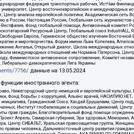
Международная федерация транспортных рабочих, ИстЧам Финлан
й университет, Центр восточноевропейских и международных и
, Центр анализа европейской политики, Академическая сеть Во
ю в России, Настоящая Россия, Глобальная сеть журналистов
естфалия, Фонд глобальной помощи, Антивоенный комитет России,
татарский Ресурсный Центр, Глобальный союз IndustriALL, Russi
 Свободная Европа, Германское общество изучения Восточной 
и и миротворчества, Форум имени Льва Копелева, American Counci
ое движение Антальи, Открытый диалог, Школа международных отн
Школа международных отношений им Нормана Патерсона, Центр
ду, Феминистское антивоенное сопротивление, Комитет независ
а, Либерально-демократическая Лига Украины
uments/7756/
данные на
13.05.2024
функции иностранного агента:
раво, Нижегородский центр немецкой и европейской культуры,
тики, Фонд борьбы с коррупцией, Альянс врачей, НАСИЛИЮ.НЕТ,
я инициатива, Гражданский Союз, Хасдей Ерушалаим, Центр по
юченных, Институт глобализации и социальных движений, Цент
ты прав граждан, Благотворительный фонд помощи осужденным
а, Проект Апрель, Самарская губерния, Эра здоровья, Мемориал
ера, Центр СИБАЛЬТ, Уральская правозащитная группа, Женщины
по правам человека, Дальневосточный центр развития гражданс