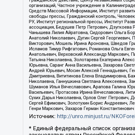
Гражданское действие, Центр независимых соци
организаций, Частное учреждение в Калининград
Средств Массовой Информации, Институт развити
свободы прессы, Гражданский контроль, Человек
РУ, Институт региональной прессы, Институт Ра
ассоциация, Бедушев Петр Петрович, Дзугкоева 
Чанышева Лилия Айратовна, Сидорович Ольга Бори
Анатолий Николаевич, Дугин Сергей Георгиевич, 
Викторович, Мошель Ирина Ароновна, Шведов Гри
Исламов Тимур Рифгатович, Романова Ольга Евге
Анатольевич, Верховский Александр Маркович, П
Татьяна Николаевна, Золотарева Екатерина Алек
Юрьевна, Саранг Анна Васильевна, Захарова Свет
Андрей Юрьевич, Мосин Алексей Геннадьевич, Ге
Дмитриевна, Вититинова Елена Владимировна, Ба
Николаевна, Ганнушкина Светлана Алексеевна, За
Шуманов Илья Вячеславович, Арапова Галина Юрь
Васильевич, Протасова Ирина Вячеславовна, Лит
Сухих Дарья Николаевна, Орлов Олег Петрович, 
Сергей Ефимович, Золотухин Борис Андреевич, Л
Генри Маркович, Захаров Герман Константинович
Источник:
http://unro.minjust.ru/NKOFore
* Единый федеральный список организа