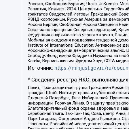
Россию, Свободная Бурятия, Uralic, UnKremlin, 
Развития, Комитет-2024, Центрально-Европейски
трактатов Свидетелей Иеговы, Гражданский Совет
РЭНД корпорейшн, Русская Америка за демократи
Россия Берлин, Свободная Россия Северный Рейн-В
Союз за возвращение Северных территорий, Крымско
Федерация анархического черного креста, Радио
Мобильная академия поддержки гендерной демократи
Institute of International Education, Антивоенн
Российско-канадский демократический альянс, 
Свободу, Фонд имени Фридриха Науманна за свобо
Karelia, Вернись живым, Фридом Хаус, СОТА меди
Источник:
https://minjust.gov.ru/ru/doc
* Сведения реестра НКО, выполняющих 
Лилит, Правозащитная группа Гражданин.Армия.П
граждан Штаб, Институт права и публичной поли
Открытый Петербург, Лига Избирателей, Правова
информации, Горячая Линия, В защиту прав закл
Благотворительный фонд охраны здоровья и защи
Серебряная тайга, Так-Так-Так, Сова, центр Анн
Парк Гагарина, Фонд имени Андрея Рылькова, Сф
гласности, Российский исследовательский центр 