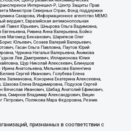
ЕЛОВЕКА, Центр развития некоммерческих
 Трансперенси Интернешнл-Р, Центр Защиты Прав
овета Министров Северных Стран, Фонд поддержки
адемика Сахарова, Информационное агентство МЕМО.
ый вердикт, Евразийская антимонопольная
кий Павел Юрьевич, Шнырова Ольга Вадимовна,
 Евгеньевна, Ривина Анна Валерьевна, Бойко
хоев Магомед Бекханович, Шарипков Олег
Борис Юльевич, Созаев Валерий Валерьевич,
тович, Гасан Ольга Павловна, Паутов Юрий
ровна, Чуркина Наталья Валерьевна, Акимова
 Гудков Лев Дмитриевич, Илларионова Юлия
ихайловна, Щур Николай Алексеевич, Блинушов
е Ирина Анатольевна, Мельникова Валентина
Беляев Сергей Иванович, Голубева Елена
ила Залмановна, Кокорина Екатерина Алексеевна,
, Шахова Елена Владимировна, Подузов Сергей
ин Вячеслав Иванович, Шабад Анатолий Ефимович,
вна, Смирнов Владимир Александрович, Вицин
ег Петрович, Полякова Мара Федоровна, Резник
ганизаций, признанных в соответствии с