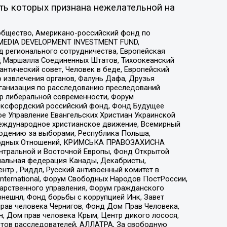
ть которых признана нежелательной на
общество, Американо-российский фонд по
 MEDIA DEVELOPMENT INVESTMENT FUND,
 регионального сотрудничества, Европейская
 Маршалла Соединенных Штатов, Тихоокеанский
нтический совет, Человек в беде, Европейский
 извлечения органов, Фалунь Дафа, Друзья
рганизация по расследованию преследований
тр либеральной современности, Форум
 Оксфордский российский фонд, Фонд Будущее
е Управление Евангельских Христиан Украинской
еждународное христианское движение, Всемирный
людению за выборами, Республика Польша,
народных Отношений, КРИМСЬКА ПРАВОЗАХИСНА
ы Центральной и Восточной Европы, Фонд Открытой
иональная федерация Канады, Декабристы,
тр , Риддл, Русский антивоенный комитет в
nternational, Форум Свободных Народов ПостРоссии,
дарственного управления, Форум гражданского
рнешнл, Фонд борьбы с коррупцией Инк, Завет
прав человека Чернигов, Фонд Дом Прав Человека,
н, Дом прав человека Крым, Центр дикого лосося,
стов расследователей, АЛЛАТРА, За свободную