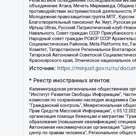
Религиозное объединение последователей инглии
объединение Атака, Мечеть Мирмамеда, Община К
противодействии экстремистской деятельности, 
Молодежная правозащитная группа МПГ, Курсом П
Благотворительный пансионат Ак Умут, Русская ре
Иртыш Ultras, Русский Патриотический клуб-Нов
Навального, Совет граждан СССР Прикубанского 
Народный совет граждан РСФСР СССР Архангельск
Социалистических Районов, Meta Platforms Inc, 
Комитет, Татарстанское Региональное Всетатар
Татарской Автономной Советской Социалистическ
Красноярского края, Этническое национальное о
Источник:
https://minjust.gov.ru/ru/doc
* Реестр иностранных агентов:
Калининградская региональная общественная организация "Экозащита!-Женсовет", Фонд содействия защите прав и свобод граждан "Общественный вердикт", Фонд "Институт Развития Свободы Информации", Частное учреждение "Информационное агентство МЕМО. РУ", Региональная общественная организация "Общественная комиссия по сохранению наследия академика Сахарова", Фонд поддержки свободы прессы, Санкт-Петербургская общественная правозащитная организация "Гражданский контроль", Межрегиональная общественная организация "Информационно-просветительский центр "Мемориал", Региональный Фонд "Центр Защиты Прав Средств Массовой Информации", с 05.12.2023 Фонд "Центр Защиты Прав Средств массовой информации", Региональная общественная благотворительная организация помощи беженцам и мигрантам "Гражданское содействие", Негосударственное образовательное учреждение дополнительного профессионального образования (повышение квалификации) специалистов "АКАДЕМИЯ ПО ПРАВАМ ЧЕЛОВЕКА", Свердловская региональная общественная организация "Сутяжник", Автономная некоммерческая организация "Центр независимых социологических исследований", Союз общественных объединений "Российский исследовательский центр по правам человека", Региональное общественное учреждение научно-информационный центр "МЕМОРИАЛ", Некоммерческая организация "Фонд защиты гласности", Автономная некоммерческая организация "Институт прав человека", Городская общественная организация "Екатеринбургское общество "МЕМОРИАЛ", Городская общественная организация "Рязанское историко-просветительское и правозащитное общество "Мемориал" (Рязанский Мемориал), Челябинский региональный орган общественной самодеятельности – женское общественное объединение "Женщины Евразии", Челябинский региональный орган общественной самодеятельности "Уральская правозащитная группа", Фонд содействия защите здоровья и социальной справедливости имени Андрея Рылькова, Автономная Некоммерческая Организация "Аналитический Центр Юрия Левады", Автономная некоммерческая организация социальной поддержки населения "Проект Апрель", Региональная общественная организация помощи женщинам и детям, находящимся в кризисной ситуации "Информационно-методический центр "Анна", Фонд содействия развитию массовых коммуникаций и правовому просвещению "Так-так-Так", Фонд содействия устойчивому развитию "Серебряная тайга", Свердловский региональный общественный фонд социальных проектов "Новое время", "Idel.Реалии", Кавказ.Реалии, Крым.Реалии, Телеканал Настоящее Время, Татаро-башкирская служба Радио Свобода (Azatliq Radiosi), Радио Свободная Европа/Радио Свобода (PCE/PC), "Сибирь.Реалии", "Фактограф", Благотворительный фонд помощи осужденным и их семьям, Автономная некоммерческая организация "Институт глобализации и социальных движений", Фонд "В защиту прав заключенных", Частное учреждение "Центр поддержки и содействия развитию средств массовой информации", Пензенский региональный общественный благотворительный фонд "Гражданский союз", "Север.Реалии", Некоммерческая организация Фонд "Правовая инициатива", 