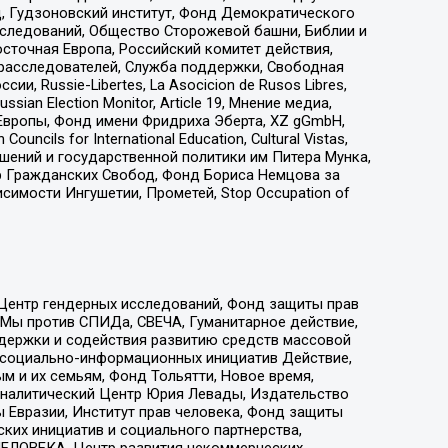
д, Гудзоновский институт, Фонд Демократического
сследований, Общество Сторожевой башни, Библии и
сточная Европа, Российский комитет действия,
-расследователей, Служба поддержки, Свободная
 Russie-Libertes, La Asocicion de Rusos Libres,
an Election Monitor, Article 19, Мнение медиа,
Европы, Фонд имени Фридриха Эберта, XZ gGmbH,
ls for International Education, Cultural Vistas,
ошений и государственной политики им Питера Мунка,
 Гражданских Свобод, Фонд Бориса Немцова за
имости Ингушетии, Прометей, Stop Occupation of
 Центр гендерных исследований, Фонд защиты прав
 Мы против СПИДа, СВЕЧА, Гуманитарное действие,
ддержки и содействия развитию средств массовой
р социально-информационных инициатив Действие,
 и их семьям, Фонд Тольятти, Новое время,
, Аналитический Центр Юрия Левады, Издательство
 Евразии, Институт прав человека, Фонд защиты
ких инициатив и социального партнерства,