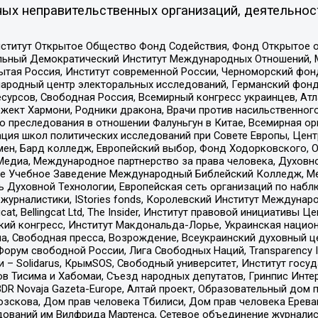
ых неправительственных организаций, деятельнос
ститут Открытое Общество Фонд Содействия, Фонд Открытое 
альный Демократический Институт Международных Отношений,
тая Россия, Институт современной России, Черноморский фонд
родный центр электоральных исследований, Германский фонд
рсов, Свободная Россия, Всемирный конгресс украинцев, Атла
ект Хармони, Родники дракона, Врачи против насильственного
ию преследования в отношении Фалуньгун в Китае, Всемирная о
ация школ политических исследований при Совете Европы, Цен
мен, Бард колледж, Европейский выбор, Фонд Ходорковского,
едиа, Международное партнерство за права человека, Духовно
ое Учебное Заведение Международный Библейский Колледж, М
ь Духовной Технологии, Европейская сеть организаций по наб
урналистики, IStories fonds, Королевский Институт Между
gcat, Bellingcat Ltd, The Insider, Институт правовой инициатив
инский конгресс, Институт Макдональда-Лорье, Украинская нац
, Свободная пресса, Возрождение, Всеукраинский духовный цен
орум свободной России, Лига Свободных Наций, Transparеncy I
– Solidarus, КрымSOS, Свободный университет, Институт госу
в Тисима и Хабомаи, Съезд народных депутатов, Гринпис Инте
DR Novaja Gazeta-Europe, Алтай проект, Образовательный дом 
зскова, Дом прав человека Тбилиси, Дом прав человека Ерева
едований им Вилфрида Мартенса, Сетевое объединение журнали