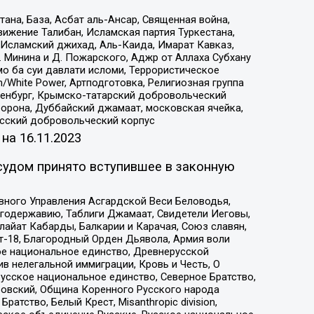
на, База, Асбат аль-Ансар, Священная война,
ижение Талибан, Исламская партия Туркестана,
Исламский джихад, Аль-Каида, Имарат Кавказ,
 Минина и Д. Пожарского, Аджр от Аллаха Субхану
о ба суи давлати исломи, Террористическое
/White Power, Артподготовка, Религиозная группа
Оренбург, Крымско-татарский добровольческий
орона, Дуббайский джамаат, московская ячейка,
усский добровольческий корпус
 на
16.11.2023
судом принято вступившее в законную
вного Управления Асгардской Веси Беловодья,
годержавию, Таблиги Джамаат, Свидетели Иеговы,
айат Кабарды, Балкарии и Карачая, Союз славян,
т-18, Благородный Орден Дьявола, Армия воли
ое национальное единство, Древнерусской
 нелегальной иммиграции, Кровь и Честь, О
усское национальное единство, Северное Братство,
ровский, Община Коренного Русского народа
атство, Белый Крест, Misanthropic division,