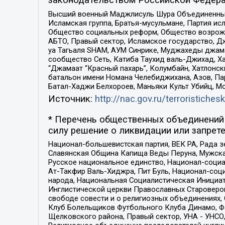
законодательством Российской Федера
Высший военный Маджлисуль Шура Объединенных с
Исламская группа, Братья-мусульмане, Партия ис
Общество социальных реформ, Общество возрожд
АБТО, Правый сектор, Исламское государство, Д
уа Тагьаля SHAM, АУМ Синрике, Муджахеды джама
сообщество Сеть, Катиба Таухид валь-Джихад, Хай
“Джамаат “Красный пахарь”, Колумбайн, Хатлонск
батальон имени Номана Челебиджихана, Азов, Па
Батал-Хаджи Белхороев, Маньяки Культ Убийц, М
Источник:
http://nac.gov.ru/terroristichesk
* Перечень общественных объединений 
силу решение о ликвидации или запрете
Национал-большевистская партия, ВЕК РА, Рада 
Славянская Община Капища Веды Перуна, Мужская
Русское национальное единство, Национал-социа
Ат-Такфир Валь-Хиджра, Пит Буль, Национал-соц
народа, Национальная Социалистическая Инициат
Инглистической церкви Православных Староверов
свободе совести и о религиозных объединениях,
Клуб Болельщиков Футбольного Клуба Динамо, Фа
Щелковского района, Правый сектор, УНА - УНСО, У