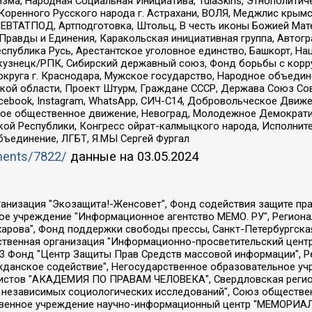
зма, Народная Социальная Инициатива, TulaSkins, Этнополитич
оренного Русского народа г. Астрахани, ВОЛЯ, Меджлис крымс
РЕВТАТПОД, Артподготовка, Штольц, В честь иконы Божией Мате
равды и Единения, Каракольская инициативная группа, Автогра
спублика Русь, Арестантское уголовное единство, Башкорт, Наци
окузнецк/РПК, Сибирский державный союз, Фонд борьбы с кор
округа г. Краснодара, Мужское государство, Народное объедин
ой области, Проект Штурм, Граждане СССР, Держава Союз Сов
Facebook, Instagram, WhatsApp, СИЧ-С14, Добровольческое Движ
ское общественное движение, Невоград, Молодежное Демократ
ой Республики, Конгресс ойрат-калмыцкого народа, Исполнит
бъединение, ЛГБТ, Я.МЫ Сергей Фургал
uments/7822/
данные на
03.05.2024
Общество с ограниченной ответственностью "Радио Свободная Европа/Радио Свобода", Чешское информационное агентство "MEDIUM-ORIENT", Красноярская региональная общественная организация "Мы против СПИДа", Камалягин Денис Николаевич, Маркелов Сергей Евгеньевич, Пономарев Лев Александрович, Савицкая Людмила Алексеевна, Автономная некоммерческая организация "Центр по работе с проблемой насилия "НАСИЛИЮ.НЕТ", Межрегиональный профессиональный союз работников здравоохранения "Альянс врачей", Юридическое лицо, зарегистрированное в Латвийской Республике, SIA "Medusa Project" (регистрационный номер 40103797863, дата регистрации 10.06.2014), Некоммерческая организация "Фонд по борьбе с коррупцией", Автономная некоммерческая организация "Институт права и публичной политики", Баданин Роман Сергеевич, Гликин Максим Александрович, Железнова Мария Михайловна, Лукьянова Юлия Сергеевна, Маетная Елизавета Витальевна, Маняхин Петр Борисович, Чуракова Ольга Владимировна, Ярош Юлия Петровна, Юридическое лицо "The Insider SIA", зарегистрированное в Риге, Латвийская Республика (дата регистрации 26.06.2015), являющееся администратором доменного имени интернет-издания "The Insider SIA", https://theins.ru, Постернак Алексей Евгеньевич, Рубин Михаил Аркадьевич, Анин Роман Александрович, Юридическое лицо Istories fonds, зарегистрированное в Латвийской Республике (регистрационный номер 50008295751, дата регистрации 24.02.2020), Великовский Дмитрий Александрович, Долинина Ирина Николаевна, Мароховская Алеся Алексеевна, Шлейнов Роман Юрьевич, Шмагун Олеся Валентиновна, Общество с ограниченной ответственностью "Альтаир 2021", Общество с ограниченной ответственностью "Вега 2021", Общество с ограниченной ответственностью "Главный редактор 2021", Общество с ограниченной ответственностью "Ромашки монолит", Важенков Артем Валерьевич, Ивановская областная общественная организация "Центр гендерных исследований", Гурман Юрий Альбертович, Медиапроект "ОВД-Инфо", Егоров Владимир Владимирович, Жилинский Владимир Александрович, Общество с ограниченной ответственностью "ЗП", Иванова София Юрьевна, Карезина Инна Павловна, Кильтау Екатерина Викторовна, Петров Алексей Викторович, Пискунов Сергей Евгеньевич, Смирнов Сергей Сергеевич, Тихонов Михаил Сергеевич, Общество с ограниченной ответственностью "ЖУРНАЛИСТ-ИНОСТРАННЫЙ АГЕНТ", Арапова Галина Юрьевна, Вольтская Татьяна Анатольевна, Американская компания "Mason G.E.S. Anonymous Foundation" (США), являющаяся владельцем интернет-издания https://mnews.world/, Компания "Stichting Bellingcat", зарегистрированная в Нидерландах (дата регистрации 11.07.2018), Захаров Андрей Вячеславович, Клепиковская Екатерина Дмитриевна, Общество с ограниченной ответственностью "МЕМО", Перл Роман Александрович, Симонов Евгений Алексеевич, Соловьева Елена Анатольевна, Сотников Даниил Владимирович, Сурначева Елизавета Дмитриевна, Автономная некоммерческая организация по защите прав человека и информированию населения "Якутия – Наше Мнение", Общество с ограниченной ответственностью "Москоу диджитал медиа", с 26.01.2023 Общество с ограниченной ответственностью "Чайка Белые сады", Ветошкина Валерия Валерьевна, Заговора Максим Александрович, Межрегиональное общественное движение "Российская ЛГБТ - сеть", Оленичев Максим Владимирович, Павлов Иван Юрьевич, Скворцова Елена Сергеевна, Общество с ограниченной ответственностью "Как бы инагент", Кочетков Игорь Викторович, Общество с ограниченной ответственностью "Честные выборы", Еланчик Олег Александрович, Общество с ограниченной ответственностью "Нобелевский призыв", Гималова Регина Эмилевна, Григорьев Андрей Валерьевич, Григорьева Алина Александровна, Ассоциация по содействию защите прав призывников, альтернативнослужащих и военнослужащих "Правозащитная группа "Гражданин.Армия.Право", Хисамова Регина Фаритовна, Автономная некоммерческая организация по реализа