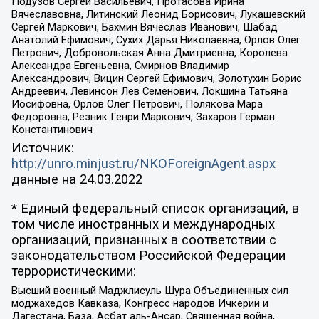
Подузов Сергей Васильевич, Протасова Ирина
Вячеславовна, Литинский Леонид Борисович, Лукашевский
Сергей Маркович, Бахмин Вячеслав Иванович, Шабад
Анатолий Ефимович, Сухих Дарья Николаевна, Орлов Олег
Петрович, Добровольская Анна Дмитриевна, Королева
Александра Евгеньевна, Смирнов Владимир
Александрович, Вицин Сергей Ефимович, Золотухин Борис
Андреевич, Левинсон Лев Семенович, Локшина Татьяна
Иосифовна, Орлов Олег Петрович, Полякова Мара
Федоровна, Резник Генри Маркович, Захаров Герман
Константинович
Источник:
http://unro.minjust.ru/NKOForeignAgent.aspx
данные на
24.03.2022
* Единый федеральный список организаций, в
том числе иностранных и международных
организаций, признанных в соответствии с
законодательством Российской Федерации
террористическими:
Высший военный Маджлисуль Шура Объединенных сил
моджахедов Кавказа, Конгресс народов Ичкерии и
Дагестана, База, Асбат аль-Ансар, Священная война,