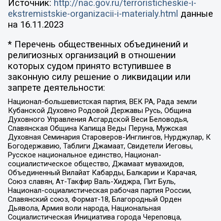
Источник:
http://nac.gov.ru/terroristicheskie-i-
ekstremistskie-organizacii-i-materialy.html
данные
на
16.11.2023
* Перечень общественных объединений и
религиозных организаций в отношении
которых судом принято вступившее в
законную силу решение о ликвидации или
запрете деятельности:
Национал-большевистская партия, ВЕК РА, Рада земли
Кубанской Духовно Родовой Державы Русь, Община
Духовного Управления Асгардской Веси Беловодья,
Славянская Община Капища Веды Перуна, Мужская
Духовная Семинария Староверов-Инглингов, Нурджулар, К
Богодержавию, Таблиги Джамаат, Свидетели Иеговы,
Русское национальное единство, Национал-
социалистическое общество, Джамаат мувахидов,
Объединенный Вилайат Кабарды, Балкарии и Карачая,
Союз славян, Ат-Такфир Валь-Хиджра, Пит Буль,
Национал-социалистическая рабочая партия России,
Славянский союз, Формат-18, Благородный Орден
Дьявола, Армия воли народа, Национальная
Социалистическая Инициатива города Череповца,