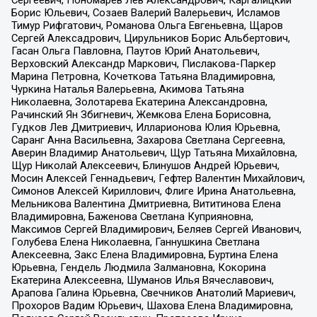
Сергеевич, Пономарев Лев Александрович, Каргалицкий
Борис Юльевич, Созаев Валерий Валерьевич, Исламов
Тимур Рифгатович, Романова Ольга Евгеньевна, Щаров
Сергей Алексадрович, Цирульников Борис Альбертович,
Гасан Ольга Павловна, Паутов Юрий Анатольевич,
Верховский Александр Маркович, Пислакова-Паркер
Марина Петровна, Кочеткова Татьяна Владимировна,
Чуркина Наталья Валерьевна, Акимова Татьяна
Николаевна, Золотарева Екатерина Александровна,
Рачинский Ян Збигневич, Жемкова Елена Борисовна,
Гудков Лев Дмитриевич, Илларионова Юлия Юрьевна,
Саранг Анна Васильевна, Захарова Светлана Сергеевна,
Аверин Владимир Анатольевич, Щур Татьяна Михайловна,
Щур Николай Алексеевич, Блинушов Андрей Юрьевич,
Мосин Алексей Геннадьевич, Гефтер Валентин Михайлович,
Симонов Алексей Кириллович, Флиге Ирина Анатольевна,
Мельникова Валентина Дмитриевна, Вититинова Елена
Владимировна, Баженова Светлана Куприяновна,
Максимов Сергей Владимирович, Беляев Сергей Иванович,
Голубева Елена Николаевна, Ганнушкина Светлана
Алексеевна, Закс Елена Владимировна, Буртина Елена
Юрьевна, Гендель Людмила Залмановна, Кокорина
Екатерина Алексеевна, Шуманов Илья Вячеславович,
Арапова Галина Юрьевна, Свечников Анатолий Мариевич,
Прохоров Вадим Юрьевич, Шахова Елена Владимировна,