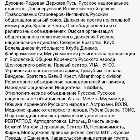
Духовно-Родовая Держава Русь, Русское национальное
единство, Древнерусской Инглистической церкви
Православных Староверов-Инглингов, Русский
общенациональный союз, Движение против нелегальной
иммиграции, Кровь и Честь, О свободе совести и о
религиозных объединениях, Омская организация
общественного политического движения Русское
национальное единство, Северное Братство, Клуб
Болельщиков Футбольного Клуба Динамо,
Файзрахманисты, Мусульманская религиозная организация
п. Боровский, Община Коренного Русского народа
Щелковского района, Правый сектор, УНА - УНСО,
Украинская повстанческая армия, Тризуб им. Степана
Бандеры, Братство, Белый Крест, Misanthropic division,
Религиозное объединение последователей инглиизма,
Народная Социальная Инициатива, TulaSkins,
Этнополитическое объединение Русские, Русское
национальное объединение Атака, Мечеть Мирмамеда,
Община Коренного Русского народа г. Астрахани, ВОЛЯ,
Меджлис крымскотатарского народа, Рубеж Севера, ТОЙС,
О противодействии экстремистской деятельности,
РЕВТАТПОД, Артподготовка, Штольц, В честь иконы
Божией Матери Державная, Сектор 16, Независимость,
Фирма, Молодежная правозащитная группа МПГ, Курсом
Правды и Единения, Каракольская инициативная группа,