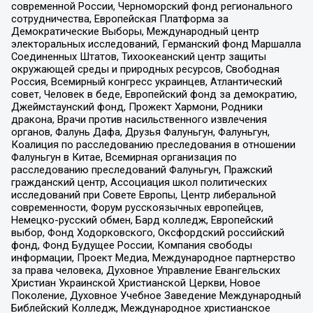
современной России, Черноморский фонд регионального
сотрудничества, Европейская Платформа за
Демократические Выборы, Международный центр
электоральных исследований, Германский фонд Маршалла
Соединенных Штатов, Тихоокеанский центр защиты
окружающей среды и природных ресурсов, Свободная
Россия, Всемирный конгресс украинцев, Атлантический
совет, Человек в беде, Европейский фонд за демократию,
Джеймстаунский фонд, Прожект Хармони, Родники
дракона, Врачи против насильственного извлечения
органов, Фалунь Дафа, Друзья Фалуньгун, Фалуньгун,
Коалиция по расследованию преследования в отношении
Фалуньгун в Китае, Всемирная организация по
расследованию преследований Фалуньгун, Пражский
гражданский центр, Ассоциация школ политических
исследований при Совете Европы, Центр либеральной
современности, Форум русскоязычных европейцев,
Немецко-русский обмен, Бард колледж, Европейский
выбор, Фонд Ходорковского, Оксфордский российский
фонд, Фонд Будущее России, Компания свободы
информации, Проект Медиа, Международное партнерство
за права человека, Духовное Управление Евангельских
Христиан Украинской Христианской Церкви, Новое
Поколение, Духовное Учебное Заведение Международный
Библейский Колледж, Международное христианское