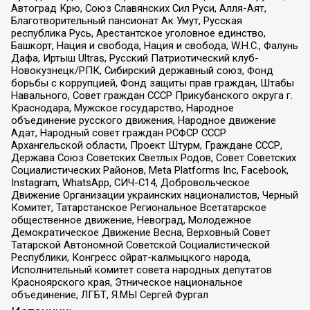
Автоград Крю, Союз Славянских Сил Руси, Алля-Аят,
Благотворительный пансионат Ак Умут, Русская
республика Русь, Арестантское уголовное единство,
Башкорт, Нация и свобода, Нация и свобода, W.H.С., Фалунь
Дафа, Иртыш Ultras, Русский Патриотический клуб-
Новокузнецк/РПК, Сибирский державный союз, Фонд
борьбы с коррупцией, Фонд защиты прав граждан, Штабы
Навального, Совет граждан СССР Прикубанского округа г.
Краснодара, Мужское государство, Народное
объединение русского движения, Народное движение
Адат, Народный совет граждан РСФСР СССР
Архангельской области, Проект Штурм, Граждане СССР,
Держава Союз Советских Светлых Родов, Совет Советских
Социалистических Районов, Meta Platforms Inc, Facebook,
Instagram, WhatsApp, СИЧ-С14, Добровольческое
Движение Организации украинских националистов, Черный
Комитет, Татарстанское Региональное Всетатарское
общественное движение, Невоград, Молодежное
Демократическое Движение Весна, Верховный Совет
Татарской Автономной Советской Социалистической
Республики, Конгресс ойрат-калмыцкого народа,
Исполнительный комитет совета народных депутатов
Красноярского края, Этническое национальное
объединение, ЛГБТ, Я.МЫ Сергей Фургал