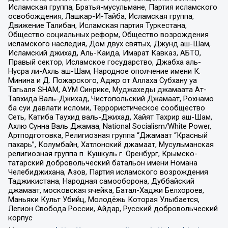
Исламская группа, Братья-мусульмане, Партия исламского
освобождения, Лашкар-И-Тайба, Исламская группа,
Движение Талибан, Исламская партия Туркестана,
Общество социальных реформ, Общество возрождения
исламского наследия, Дом двух святых, Джунд аш-Шам,
Исламский джихад, Аль-Каида, Имарат Кавказ, АБТО,
Правый сектор, Исламское государство, Джабха аль-
Нусра ли-Ахль аш-Шам, Народное ополчение имени К.
Минина и Д. Пожарского, Аджр от Аллаха Субхану уа
Тагьаля SHAM, АУМ Синрике, Муджахеды джамаата Ат-
Тавхида Валь-Джихад, Чистопольский Джамаат, Рохнамо
ба суи давлати исломи, Террористическое сообщество
Сеть, Катиба Таухид валь-Джихад, Хайят Тахрир аш-Шам,
Ахлю Сунна Валь Джамаа, National Socialism/White Power,
Артподготовка, Религиозная группа “Джамаат “Красный
пахарь”, Колумбайн, Хатлонский джамаат, Мусульманская
религиозная группа п. Кушкуль г. Оренбург, Крымско-
татарский добровольческий батальон имени Номана
Челебиджихана, Азов, Партия исламского возрождения
Таджикистана, Народная самооборона, Дуббайский
джамаат, московская ячейка, Батал-Хаджи Белхороев,
Маньяки Культ Убийц, Молодёжь Которая Улыбается,
Легион Свобода России, Айдар, Русский добровольческий
корпус