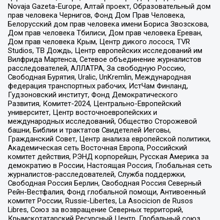
Novaja Gazeta-Europe, Алтай проект, Образовательный дом
прав человека Чернигов, Фонд Дом Прав Человека,
Белорусский дом прав человека имени Бориса Звозскова,
Дом прав человека Тбилиси, Дом прав человека Ереван,
Дом прав человека Крым, Центр дикого лосося, TVR
Studios, ТВ Дождь, Центр европейских исследований им
Вилфрида Мартенса, Сетевое объединение журналистов
расследователей, АЛЛАТРА, За свободную Россию,
Свободная Бурятия, Uralic, UnKremlin, Международная
федерация транспортных рабочих, ИстЧам Финланд,
Гудзоновский институт, Фонд Демократического
Развития, Комитет-2024, Центрально-Европейский
университет, Центр восточноевропейских и
международных исследований, Общество Сторожевой
башни, Библии и трактатов Свидетелей Иеговы,
Гражданский Совет, Центр анализа европейской политики,
Академическая сеть Восточная Европа, Российский
комитет действия, РЭНД корпорейшн, Русская Америка за
демократию в России, Настоящая Россия, Глобальная сеть
журналистов-расследователей, Служба поддержки,
Свободная Россия Берлин, Свободная Россия Северный
Рейн-Вестфалия, Фонд глобальной помощи, Антивоенный
комитет России, Russie-Libertes, La Asocicion de Rusos
Libres, Союз за возвращение Северных территорий,
Крымскотатарский Ресурсный Центр, Глобальный союз