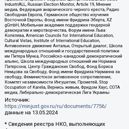
IndustriALL, Russian Election Monitor, Article 19, Мнение
медиа, Федерация анархического черного креста, Радио
Свободная Европа, Германское общество изучения
Восточной Европы, Фонд имени Фридриха Эберта, XZ
gGmbH, Мобильная академия поддержки гендерной
демократии и миротворчества, Форум имени Льва
Копелева, American Councils for International Education,
Cultural Vistas, Institute of International Education,
Антивоенное движение Антальи, Открытый диалог, Школа
международных отношений и государственной политики
им Питера Мунка, Российско-канадский демократический
альянс, Школа международных отношений им Нормана
Патерсона, Центр Гражданских Свобод, Фонд Бориса
Немцова за Свободу, Фонд имени Фридриха Науманна за
свободу, Феминистское антивоенное сопротивление,
Комитет независимости Ингушетии, Прометей, Stop
Occupation of Karelia, Вернись живым, Фридом Хаус, СОТА
медиа, Либерально-демократическая Лига Украины
Источник:
https://minjust.gov.ru/ru/documents/7756/
данные на
13.05.2024
* Сведения реестра НКО, выполняющих