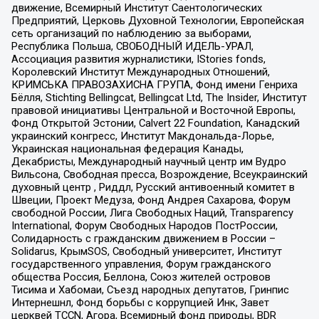
движение, Всемирный Институт Саентологических
Предприятий, Церковь Духовной Технологии, Европейская
сеть организаций по наблюдению за выборами,
Республика Польша, СВОБОДНЫЙ ИДЕЛЬ-УРАЛ,
Ассоциация развития журналистики, IStories fonds,
Королевский Институт Международных Отношений,
КРИМСЬКА ПРАВОЗАХИСНА ГРУПА, Фонд имени Генриха
Бёлля, Stichting Bellingcat, Bellingcat Ltd, The Insider, Институт
правовой инициативы Центральной и Восточной Европы,
Фонд Открытой Эстонии, Calvert 22 Foundation, Канадский
украинский конгресс, Институт Макдональда-Лорье,
Украинская национальная федерация Канады,
Декабристы, Международный научный центр им Вудро
Вильсона, Свободная пресса, Возрождение, Всеукраинский
духовный центр , Риддл, Русский антивоенный комитет в
Швеции, Проект Медуза, Фонд Андрея Сахарова, Форум
свободной России, Лига Свободных Наций, Transparеncy
International, Форум Свободных Народов ПостРоссии,
Солидарность с гражданским движением в России –
Solidarus, КрымSOS, Свободный университет, Институт
государственного управления, Форум гражданского
общества Россия, Беллона, Союз жителей островов
Тисима и Хабомаи, Съезд народных депутатов, Гринпис
Интернешнл, Фонд борьбы с коррупцией Инк, Завет
церквей TCCN, Агора, Всемирный фонд природы, BDR