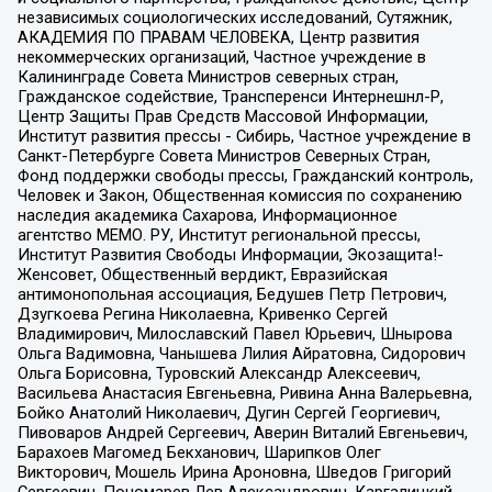
независимых социологических исследований, Сутяжник,
АКАДЕМИЯ ПО ПРАВАМ ЧЕЛОВЕКА, Центр развития
некоммерческих организаций, Частное учреждение в
Калининграде Совета Министров северных стран,
Гражданское содействие, Трансперенси Интернешнл-Р,
Центр Защиты Прав Средств Массовой Информации,
Институт развития прессы - Сибирь, Частное учреждение в
Санкт-Петербурге Совета Министров Северных Стран,
Фонд поддержки свободы прессы, Гражданский контроль,
Человек и Закон, Общественная комиссия по сохранению
наследия академика Сахарова, Информационное
агентство МЕМО. РУ, Институт региональной прессы,
Институт Развития Свободы Информации, Экозащита!-
Женсовет, Общественный вердикт, Евразийская
антимонопольная ассоциация, Бедушев Петр Петрович,
Дзугкоева Регина Николаевна, Кривенко Сергей
Владимирович, Милославский Павел Юрьевич, Шнырова
Ольга Вадимовна, Чанышева Лилия Айратовна, Сидорович
Ольга Борисовна, Туровский Александр Алексеевич,
Васильева Анастасия Евгеньевна, Ривина Анна Валерьевна,
Бойко Анатолий Николаевич, Дугин Сергей Георгиевич,
Пивоваров Андрей Сергеевич, Аверин Виталий Евгеньевич,
Барахоев Магомед Бекханович, Шарипков Олег
Викторович, Мошель Ирина Ароновна, Шведов Григорий