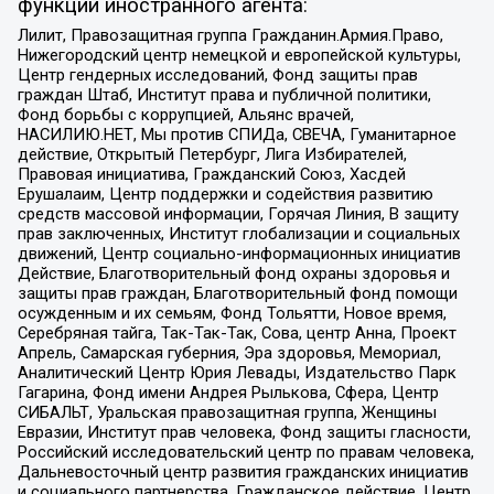
функции иностранного агента:
Лилит, Правозащитная группа Гражданин.Армия.Право,
Нижегородский центр немецкой и европейской культуры,
Центр гендерных исследований, Фонд защиты прав
граждан Штаб, Институт права и публичной политики,
Фонд борьбы с коррупцией, Альянс врачей,
НАСИЛИЮ.НЕТ, Мы против СПИДа, СВЕЧА, Гуманитарное
действие, Открытый Петербург, Лига Избирателей,
Правовая инициатива, Гражданский Союз, Хасдей
Ерушалаим, Центр поддержки и содействия развитию
средств массовой информации, Горячая Линия, В защиту
прав заключенных, Институт глобализации и социальных
движений, Центр социально-информационных инициатив
Действие, Благотворительный фонд охраны здоровья и
защиты прав граждан, Благотворительный фонд помощи
осужденным и их семьям, Фонд Тольятти, Новое время,
Серебряная тайга, Так-Так-Так, Сова, центр Анна, Проект
Апрель, Самарская губерния, Эра здоровья, Мемориал,
Аналитический Центр Юрия Левады, Издательство Парк
Гагарина, Фонд имени Андрея Рылькова, Сфера, Центр
СИБАЛЬТ, Уральская правозащитная группа, Женщины
Евразии, Институт прав человека, Фонд защиты гласности,
Российский исследовательский центр по правам человека,
Дальневосточный центр развития гражданских инициатив
и социального партнерства, Гражданское действие, Центр