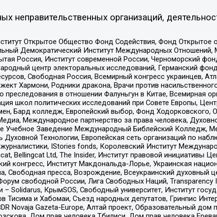
ых неправительственных организаций, деятельнос
ститут Открытое Общество Фонд Содействия, Фонд Открытое 
альный Демократический Институт Международных Отношений,
тая Россия, Институт современной России, Черноморский фонд
родный центр электоральных исследований, Германский фонд
рсов, Свободная Россия, Всемирный конгресс украинцев, Атла
ект Хармони, Родники дракона, Врачи против насильственного
ию преследования в отношении Фалуньгун в Китае, Всемирная о
ация школ политических исследований при Совете Европы, Цен
мен, Бард колледж, Европейский выбор, Фонд Ходорковского,
едиа, Международное партнерство за права человека, Духовно
ое Учебное Заведение Международный Библейский Колледж, М
ь Духовной Технологии, Европейская сеть организаций по наб
урналистики, IStories fonds, Королевский Институт Между
gcat, Bellingcat Ltd, The Insider, Институт правовой инициатив
инский конгресс, Институт Макдональда-Лорье, Украинская нац
, Свободная пресса, Возрождение, Всеукраинский духовный цен
орум свободной России, Лига Свободных Наций, Transparеncy I
– Solidarus, КрымSOS, Свободный университет, Институт госу
в Тисима и Хабомаи, Съезд народных депутатов, Гринпис Инте
DR Novaja Gazeta-Europe, Алтай проект, Образовательный дом 
зскова, Дом прав человека Тбилиси, Дом прав человека Ерева