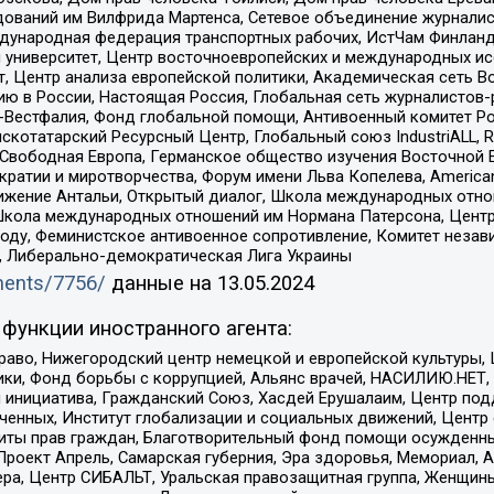
едований им Вилфрида Мартенса, Сетевое объединение журнали
Международная федерация транспортных рабочих, ИстЧам Финлан
й университет, Центр восточноевропейских и международных и
, Центр анализа европейской политики, Академическая сеть Во
ю в России, Настоящая Россия, Глобальная сеть журналистов
естфалия, Фонд глобальной помощи, Антивоенный комитет России,
татарский Ресурсный Центр, Глобальный союз IndustriALL, Russi
 Свободная Европа, Германское общество изучения Восточной 
и и миротворчества, Форум имени Льва Копелева, American Counci
ое движение Антальи, Открытый диалог, Школа международных отн
Школа международных отношений им Нормана Патерсона, Центр
ду, Феминистское антивоенное сопротивление, Комитет независ
а, Либерально-демократическая Лига Украины
uments/7756/
данные на
13.05.2024
функции иностранного агента:
раво, Нижегородский центр немецкой и европейской культуры,
тики, Фонд борьбы с коррупцией, Альянс врачей, НАСИЛИЮ.НЕТ,
я инициатива, Гражданский Союз, Хасдей Ерушалаим, Центр по
юченных, Институт глобализации и социальных движений, Цент
ты прав граждан, Благотворительный фонд помощи осужденным
а, Проект Апрель, Самарская губерния, Эра здоровья, Мемориал
ера, Центр СИБАЛЬТ, Уральская правозащитная группа, Женщины