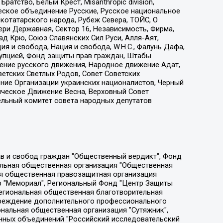
атство, Белый Крест, Misanthropic division,
еское объединение Русские, Русское национальное
котатарского народа, Рубеж Севера, ТОЙС, О
ри Державная, Сектор 16, Независимость, Фирма,
д Крю, Союз Славянских Сил Руси, Алля-Аят,
я и свобода, Нация и свобода, W.H.С., Фалунь Дафа,
рупцией, Фонд защиты прав граждан, Штабы
ение русского движения, Народное движение Адат,
етских Светлых Родов, Совет Советских
ение Организации украинских националистов, Черный
ическое Движение Весна, Верховный Совет
ельный комитет совета народных депутатов
ции социально-правовых программ "Лилит", Дальневосточное общественное движение "Маяк", Санкт-Петербургская ЛГБТ-инициативная группа "Выход", Инициативная группа ЛГБТ+ "Реверс", Алексеев Андрей Викторович, Бекбулатова Таисия Львовна, Беляев Иван Михайлович, Владыкина Елена Сергеевна, Гельман Марат Александрович, Никульшина Вероника Юрьевна, Толоконникова Надежда Андреевна, Шендерович Виктор Анатольевич, Общество с ограниченной ответственностью "Данное сообщение", Общество с ограниченной ответственностью Издательский дом "Новая глава", Айнбиндер Александра Александровна, Московский комьюнити-центр для ЛГБТ+инициатив, Благотворительный фонд развития филантропии, Deutsche Welle (Германия, Kurt-Schumacher-Strasse 3, 53113 Bonn), Борзунова Мария Михайловна, Воробьев Виктор Викторович, Голубева Анна Львовна, Константинова Алла Михайловна, Малкова Ирина Владимировна, Мурадов Мурад Абдулгалимович, Осетинская Елизавета Николаевна, Понасенков Евгений Николаевич, Ганапольский Матвей Юрьевич, Киселев Евгений Алексеевич, Борухович Ирина Григорьевна, Дремин Иван Тимофеевич, Дубровский Дмитрий Викторович, Красноярская региональная общественная организация поддержки и развития альтернативных образовательных технологий и межкультурных коммуникаций "ИНТЕРРА", Маяковская Екатерина Алексеевна, Фейгин Марк Захарович, Филимонов Андрей Викторович, Дзугкоева Регина Николаевна, Доброхотов Роман Александрович, Дудь Юрий Александрович, Елкин Сергей Владимирович, Кругликов Кирилл Игоревич, Сабунаева Мария Леонидовна, Семенов Алексей Владимирович, Шаинян Карен Багратович, Шульман Екатерина Михайловна, Асафьев Артур Валерьевич, Вахштайн Виктор Семенович, Венедиктов Алексей Алексеевич, Лушникова Екатерина Евгеньевна, Волков Леонид Михайлович, Невзоров Александр Глебович, Пархоменко Сергей Борисович, Сироткин Ярослав Николаевич, Кара-Мурза Владимир Владимирович, Баранова Наталья Владимировна, Гозман Леонид Яковлевич, Кагарлицкий Борис Юльевич, Климарев Михаил Валерьевич, Милов Владимир Станиславович, Автономная некоммерческая организация Краснодарский центр современного искусства "Типография", Моргенштерн Алишер Тагирович, Соболь Любовь Эдуардовна, Общество с ограниченной ответственностью "ЛИЗА НОРМ", Каспаров Гарри Кимович, Ходорковский Михаил Борисович, Общество с ограниченной ответственностью "Апрельские тезисы", Данилович Ирина Брониславовна, Кашин Олег Владимирович, Петров Николай Владимирович, Пивоваров Алексей Владимирович, Соколов Михаил Владимирович, Цветкова Юлия Владимировна, Чичваркин Евгений Александрович, Комитет против пыток/Команда против пыток, Общество с ограниченной ответственностью "Первый научный", Общество с ограниченной ответственностью "Вертолет и ко", Белоцерковская Вероника Борисовна, Кац Максим Евгеньевич, Лазарева Татьяна Юрьевна, Шаведдинов Руслан Табризович, Яшин Илья Валерьевич, Общество с ограниченной ответственностью "Иноагент ААВ", Алешковский Дмитрий Петрович, Альбац Евгения Марковна, Быков Дмитрий Львович, Галямина Юлия Евгеньевна, Лойко Сергей Леонидович, Мартынов Кирилл Константинович, Медведев Сергей Александрович, Крашенинников Федор Геннадиевич, Гордеева Катерина Вл