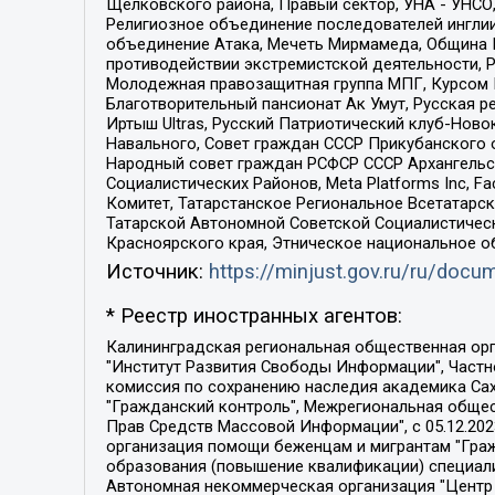
Щелковского района, Правый сектор, УНА - УНСО, У
Религиозное объединение последователей инглии
объединение Атака, Мечеть Мирмамеда, Община К
противодействии экстремистской деятельности, 
Молодежная правозащитная группа МПГ, Курсом П
Благотворительный пансионат Ак Умут, Русская ре
Иртыш Ultras, Русский Патриотический клуб-Нов
Навального, Совет граждан СССР Прикубанского 
Народный совет граждан РСФСР СССР Архангельск
Социалистических Районов, Meta Platforms Inc, 
Комитет, Татарстанское Региональное Всетатар
Татарской Автономной Советской Социалистическ
Красноярского края, Этническое национальное о
Источник:
https://minjust.gov.ru/ru/doc
* Реестр иностранных агентов:
Калининградская региональная общественная организация "Экозащита!-Женсовет", Фонд содействия защите прав и свобод граждан "Общественный вердикт", Фонд "Институт Развития Свободы Информации", Частное учреждение "Информационное агентство МЕМО. РУ", Региональная общественная организация "Общественная комиссия по сохранению наследия академика Сахарова", Фонд поддержки свободы прессы, Санкт-Петербургская общественная правозащитная организация "Гражданский контроль", Межрегиональная общественная организация "Информационно-просветительский центр "Мемориал", Региональный Фонд "Центр Защиты Прав Средств Массовой Информации", с 05.12.2023 Фонд "Центр Защиты Прав Средств массовой информации", Региональная общественная благотворительная организация помощи беженцам и мигрантам "Гражданское содействие", Негосударственное образовательное учреждение дополнительного профессионального образования (повышение квалификации) специалистов "АКАДЕМИЯ ПО ПРАВАМ ЧЕЛОВЕКА", Свердловская региональная общественная организация "Сутяжник", Автономная некоммерческая организация "Центр независимых социологических исследований", Союз общественных объединений "Российский исследовательский центр по правам человека", Региональное общественное учреждение научно-информационный центр "МЕМОРИАЛ", Некоммерческая организация "Фонд защиты гласности", Автономная некоммерческая организация "Институт прав человека", Городская общественная организация "Екатеринбургское общество "МЕМОРИАЛ", Городская общественная организация "Рязанское историко-просветительское и правозащитное общество "Мемориал" (Рязанский Мемориал), Челябинский региональный орган общественной самодеятельности – женское общественное объединение "Женщины Евразии", Челябинский региональный орган общественной самодеятельности "Уральская правозащитная группа", Фонд содействия защите здоровья и социальной справедливости имени Андрея Рылькова, Автономная Некоммерческая Организация "Аналитический Центр Юрия Левады", Автономная некоммерческая организация социальной поддержки населения "Проект Апрель", Региональная общественная организация помощи женщинам и детям, находящимся в кризисной ситуации "Информационно-методический центр "Анна", Фонд содействия развитию массовых коммуникаций и правовому просвещению "Так-так-Так", Фонд содействия устойчивому развитию "Серебряная тайга", Свердловский региональный общественный фонд социальных проектов "Новое время", "Idel.Реалии", Кавказ.Реалии, Крым.Реалии, Телеканал Настоящее Время, Татаро-башкирская служба Радио Свобода (Azatliq Radiosi), Радио Свободная Европа/Радио Свобода (PCE/PC), "Сибирь.Реалии", "Фактограф", Благотворительный фонд помощи осужденным и их семьям, Автономная некоммерческая организация "Институт глобализации и социальных движений", Фонд "В защиту прав заключенных", Частное учреждение "Центр поддержки и содействия развитию средств массовой информации", Пензенский региональный общественный благотворительный фонд "Гражданский союз", "Север.Реалии", Некоммерческая организация Фонд "Правовая инициатива", 