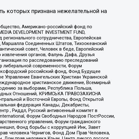
ть которых признана нежелательной на
общество, Американо-российский фонд по
 MEDIA DEVELOPMENT INVESTMENT FUND,
 регионального сотрудничества, Европейская
 Маршалла Соединенных Штатов, Тихоокеанский
нтический совет, Человек в беде, Европейский
 извлечения органов, Фалунь Дафа, Друзья
рганизация по расследованию преследований
тр либеральной современности, Форум
 Оксфордский российский фонд, Фонд Будущее
е Управление Евангельских Христиан Украинской
еждународное христианское движение, Всемирный
людению за выборами, Республика Польша,
народных Отношений, КРИМСЬКА ПРАВОЗАХИСНА
ы Центральной и Восточной Европы, Фонд Открытой
иональная федерация Канады, Декабристы,
тр , Риддл, Русский антивоенный комитет в
nternational, Форум Свободных Народов ПостРоссии,
дарственного управления, Форум гражданского
рнешнл, Фонд борьбы с коррупцией Инк, Завет
прав человека Чернигов, Фонд Дом Прав Человека,
н, Дом прав человека Крым, Центр дикого лосося,