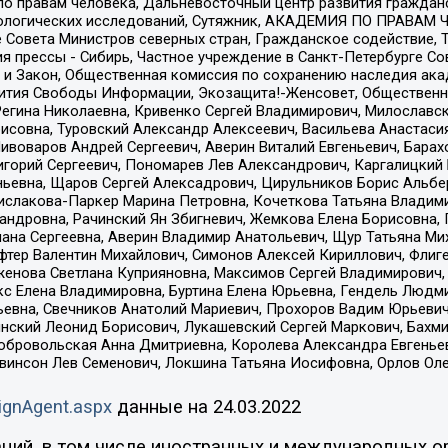
по правам человека, Дальневосточный центр развития гражданс
ологических исследований, Сутяжник, АКАДЕМИЯ ПО ПРАВАМ Ч
е Совета Министров северных стран, Гражданское содействие,
я прессы - Сибирь, Частное учреждение в Санкт-Петербурге С
 и Закон, Общественная комиссия по сохранению наследия ак
звития Свободы Информации, Экозащита!-Женсовет, Общественн
Регина Николаевна, Кривенко Сергей Владимирович, Милославс
совна, Туровский Александр Алексеевич, Васильева Анастасия
Пивоваров Андрей Сергеевич, Аверин Виталий Евгеньевич, Бара
горий Сергеевич, Пономарев Лев Александрович, Каргалицкий 
ньевна, Щаров Сергей Алексадрович, Цирульников Борис Альбер
ислакова-Паркер Марина Петровна, Кочеткова Татьяна Владими
сандровна, Рачинский Ян Збигневич, Жемкова Елена Борисовна,
лана Сергеевна, Аверин Владимир Анатольевич, Щур Татьяна М
фтер Валентин Михайлович, Симонов Алексей Кириллович, Флиг
женова Светлана Куприяновна, Максимов Сергей Владимирович, 
кс Елена Владимировна, Буртина Елена Юрьевна, Гендель Людм
евна, Свечников Анатолий Мариевич, Прохоров Вадим Юрьевич
инский Леонид Борисович, Лукашевский Сергей Маркович, Бахм
Добровольская Анна Дмитриевна, Королева Александра Евгенье
евинсон Лев Семенович, Локшина Татьяна Иосифовна, Орлов Ол
ignAgent.aspx
данные на
24.03.2022
ций, в том числе иностранных и международных ор