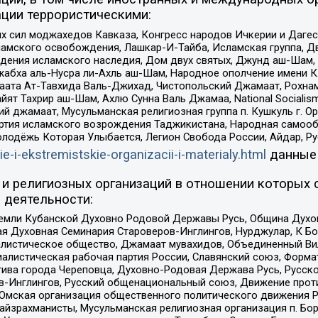
ции террористическими:
ил моджахедов Кавказа, Конгресс народов Ичкерии и Дагеста
ламского освобождения, Лашкар-И-Тайба, Исламская группа, Дв
ения исламского наследия, Дом двух святых, Джунд аш-Шам, 
жабха аль-Нусра ли-Ахль аш-Шам, Народное ополчение имени К.
ата Ат-Тавхида Валь-Джихад, Чистопольский Джамаат, Рохнам
ят Тахрир аш-Шам, Ахлю Сунна Валь Джамаа, National Socialism
ий джамаат, Мусульманская религиозная группа п. Кушкуль г. 
ртия исламского возрождения Таджикистана, Народная самооб
олодёжь Которая Улыбается, Легион Свобода России, Айдар, Р
ie-i-ekstremistskie-organizacii-i-materialy.html
данные
и религиозных организаций в отношении которых 
 деятельности:
земли Кубанской Духовно Родовой Державы Русь, Община Духо
 Духовная Семинария Староверов-Инглингов, Нурджулар, К Бо
листическое общество, Джамаат мувахидов, Объединенный Вил
иалистическая рабочая партия России, Славянский союз, Форма
ива города Череповца, Духовно-Родовая Держава Русь, Русск
-Инглингов, Русский общенациональный союз, Движение против
 Омская организация общественного политического движения Р
йзрахманисты, Мусульманская религиозная организация п. Бо