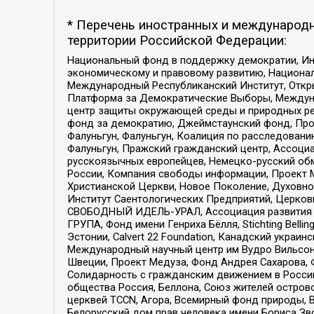
* Перечень иностранных и международн
территории Российской Федерации:
Национальный фонд в поддержку демократии, Ин
экономическому и правовому развитию, Национ
Международный Республиканский Институт, Откры
Платформа за Демократические Выборы, Междуна
центр защиты окружающей среды и природных ресу
фонд за демократию, Джеймстаунский фонд, Прож
Фалуньгун, Фалуньгун, Коалиция по расследован
Фалуньгун, Пражский гражданский центр, Ассоци
русскоязычных европейцев, Немецко-русский об
России, Компания свободы информации, Проект М
Христианской Церкви, Новое Поколение, Духовн
Институт Саентологических Предприятий, Церков
СВОБОДНЫЙ ИДЕЛЬ-УРАЛ, Ассоциация развития ж
ГРУПА, Фонд имени Генриха Бёлля, Stichting Bellin
Эстонии, Calvert 22 Foundation, Канадский укра
Международный научный центр им Вудро Вильсона
Швеции, Проект Медуза, Фонд Андрея Сахарова, Ф
Солидарность с гражданским движением в России 
общества Россия, Беллона, Союз жителей острово
церквей TCCN, Агора, Всемирный фонд природы, B
Белорусский дом прав человека имени Бориса Зво