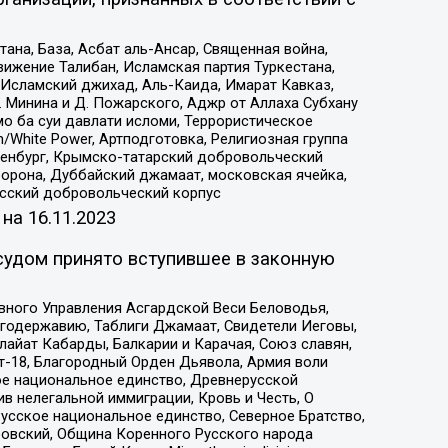
на, База, Асбат аль-Ансар, Священная война,
ижение Талибан, Исламская партия Туркестана,
Исламский джихад, Аль-Каида, Имарат Кавказ,
 Минина и Д. Пожарского, Аджр от Аллаха Субхану
о ба суи давлати исломи, Террористическое
/White Power, Артподготовка, Религиозная группа
Оренбург, Крымско-татарский добровольческий
орона, Дуббайский джамаат, московская ячейка,
усский добровольческий корпус
 на
16.11.2023
судом принято вступившее в законную
вного Управления Асгардской Веси Беловодья,
годержавию, Таблиги Джамаат, Свидетели Иеговы,
айат Кабарды, Балкарии и Карачая, Союз славян,
т-18, Благородный Орден Дьявола, Армия воли
ое национальное единство, Древнерусской
 нелегальной иммиграции, Кровь и Честь, О
усское национальное единство, Северное Братство,
ровский, Община Коренного Русского народа