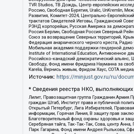
TVR Studios, ТВ Дождь, Центр европейских иссл
Россию, Свободная Бурятия, Uralic, UnKremlin, 
Развития, Комитет-2024, Центрально-Европейски
трактатов Свидетелей Иеговы, Гражданский Совет
РЭНД корпорейшн, Русская Америка за демократи
Россия Берлин, Свободная Россия Северный Рейн-В
Союз за возвращение Северных территорий, Крымско
Федерация анархического черного креста, Радио
Мобильная академия поддержки гендерной демократи
Institute of International Education, Антивоенн
Российско-канадский демократический альянс, 
Свободу, Фонд имени Фридриха Науманна за свобо
Karelia, Вернись живым, Фридом Хаус, СОТА меди
Источник:
https://minjust.gov.ru/ru/doc
* Сведения реестра НКО, выполняющих 
Лилит, Правозащитная группа Гражданин.Армия.П
граждан Штаб, Институт права и публичной поли
Открытый Петербург, Лига Избирателей, Правова
информации, Горячая Линия, В защиту прав закл
Благотворительный фонд охраны здоровья и защи
Серебряная тайга, Так-Так-Так, Сова, центр Анн
Парк Гагарина, Фонд имени Андрея Рылькова, Сф