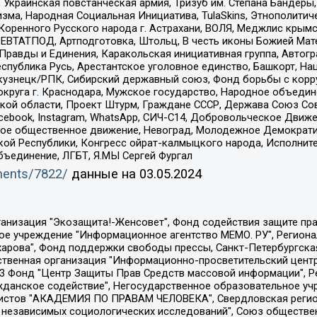
краинская повстанческая армия, Тризуб им. Степана Бандеры, Бр
зма, Народная Социальная Инициатива, TulaSkins, Этнополитич
оренного Русского народа г. Астрахани, ВОЛЯ, Меджлис крымс
РЕВТАТПОД, Артподготовка, Штольц, В честь иконы Божией Мате
равды и Единения, Каракольская инициативная группа, Автогра
спублика Русь, Арестантское уголовное единство, Башкорт, Наци
окузнецк/РПК, Сибирский державный союз, Фонд борьбы с кор
округа г. Краснодара, Мужское государство, Народное объедин
ой области, Проект Штурм, Граждане СССР, Держава Союз Сов
Facebook, Instagram, WhatsApp, СИЧ-С14, Добровольческое Движ
ское общественное движение, Невоград, Молодежное Демократ
ой Республики, Конгресс ойрат-калмыцкого народа, Исполнит
бъединение, ЛГБТ, Я.МЫ Сергей Фургал
uments/7822/
данные на
03.05.2024
Общество с ограниченной ответственностью "Радио Свободная Европа/Радио Свобода", Чешское информационное агентство "MEDIUM-ORIENT", Красноярская региональная общественная организация "Мы против СПИДа", Камалягин Денис Николаевич, Маркелов Сергей Евгеньевич, Пономарев Лев Александрович, Савицкая Людмила Алексеевна, Автономная некоммерческая организация "Центр по работе с проблемой насилия "НАСИЛИЮ.НЕТ", Межрегиональный профессиональный союз работников здравоохранения "Альянс врачей", Юридическое лицо, зарегистрированное в Латвийской Республике, SIA "Medusa Project" (регистрационный номер 40103797863, дата регистрации 10.06.2014), Некоммерческая организация "Фонд по борьбе с коррупцией", Автономная некоммерческая организация "Институт права и публичной политики", Баданин Роман Сергеевич, Гликин Максим Александрович, Железнова Мария Михайловна, Лукьянова Юлия Сергеевна, Маетная Елизавета Витальевна, Маняхин Петр Борисович, Чуракова Ольга Владимировна, Ярош Юлия Петровна, Юридическое лицо "The Insider SIA", зарегистрированное в Риге, Латвийская Республика (дата регистрации 26.06.2015), являющееся администратором доменного имени интернет-издания "The Insider SIA", https://theins.ru, Постернак Алексей Евгеньевич, Рубин Михаил Аркадьевич, Анин Роман Александрович, Юридическое лицо Istories fonds, зарегистрированное в Латвийской Республике (регистрационный номер 50008295751, дата регистрации 24.02.2020), Великовский Дмитрий Александрович, Долинина Ирина Николаевна, Мароховская Алеся Алексеевна, Шлейнов Роман Юрьевич, Шмагун Олеся Валентиновна, Общество с ограниченной ответственностью "Альтаир 2021", Общество с ограниченной ответственностью "Вега 2021", Общество с ограниченной ответственностью "Главный редактор 2021", Общество с ограниченной ответственностью "Ромашки монолит", Важенков Артем Валерьевич, Ивановская областная общественная организация "Центр гендерных исследований", Гурман Юрий Альбертович, Медиапроект "ОВД-Инфо", Егоров Владимир Владимирович, Жилинский Владимир Александрович, Общество с ограниченной ответственностью "ЗП", Иванова София Юрьевна, Карезина Инна Павловна, Кильтау Екатерина Викторовна, Петров Алексей Викторович, Пискунов Сергей Евгеньевич, Смирнов Сергей Сергеевич, Тихонов Михаил Сергеевич, Общество с ограниченной ответственностью "ЖУРНАЛИСТ-ИНОСТРАННЫЙ АГЕНТ", Арапова Галина Юрьевна, Вольтская Татьяна Анатольевна, Американская компания "Mason G.E.S. Anonymous Foundation" (США), являющаяся владельцем интернет-издания https://mnews.world/, Компания "Stichting Bellingcat", зарегистрированная в Нидерландах (дата регистрации 11.07.2018), Захаров Андрей Вячеславович, Клепиковская Екатерина Дмитриевна, Общество с ограниченной ответственностью "МЕМО", Перл Роман Александрович, Симонов Евгений Алексеевич, Соловьева Елена Анатольевна, Сотников Даниил Владимирович, Сурначева Елизавета Дмитриевна, Автономная некоммерческая организация по защите прав человека и информированию населения "Якутия – Наше Мнение", Общество с ограниченной ответственностью "Москоу диджитал медиа", с 26.01.2023 Общество с ограниченной ответственностью "Чайка Белые сады", Ветошкина Валерия Валерьевна, Заговора Максим Александрович, Межрегиональное общественное движение "Российская ЛГБТ - сеть", Оленичев Максим Владимирович, Павлов Иван Юрьевич, Скворцова Елена Сергеевна, Общество с ограниченной ответственностью "Как бы инагент", Кочетков Игорь Викторович, Общество с ограниченной ответственностью "Честные выборы", Еланчик Олег Александрович, Общество с ограниченной ответственностью "Нобелевский призыв", Гималова Регина Эмилевна, Григорьев Андрей Валерьевич, Григорьева Алина Александровна, Ассоциация по содействию защите прав призывников, альтернативнослужащих и военнослужащих "Правозащитная группа "Гражданин.Армия.Право", Хисамова Регина Фаритовна, Автономная некоммерческая организация по реализа