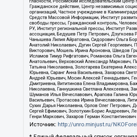
гласности, Российский исследовательский центр 
Гражданское действие, Центр независимых соци
организаций, Частное учреждение в Калининград
Средств Массовой Информации, Институт развити
свободы прессы, Гражданский контроль, Человек
РУ, Институт региональной прессы, Институт Ра
ассоциация, Бедушев Петр Петрович, Дзугкоева 
Чанышева Лилия Айратовна, Сидорович Ольга Бори
Анатолий Николаевич, Дугин Сергей Георгиевич, 
Викторович, Мошель Ирина Ароновна, Шведов Гри
Исламов Тимур Рифгатович, Романова Ольга Евге
Анатольевич, Верховский Александр Маркович, П
Татьяна Николаевна, Золотарева Екатерина Алек
Юрьевна, Саранг Анна Васильевна, Захарова Свет
Андрей Юрьевич, Мосин Алексей Геннадьевич, Ге
Дмитриевна, Вититинова Елена Владимировна, Ба
Николаевна, Ганнушкина Светлана Алексеевна, За
Шуманов Илья Вячеславович, Арапова Галина Юрь
Васильевич, Протасова Ирина Вячеславовна, Лит
Сухих Дарья Николаевна, Орлов Олег Петрович, 
Сергей Ефимович, Золотухин Борис Андреевич, Л
Генри Маркович, Захаров Герман Константинович
Источник:
http://unro.minjust.ru/NKOFore
* Единый федеральный список организа