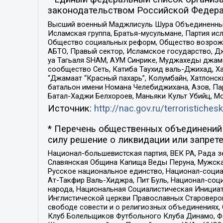
законодательством Российской Федера
Высший военный Маджлисуль Шура Объединенных с
Исламская группа, Братья-мусульмане, Партия ис
Общество социальных реформ, Общество возрожд
АБТО, Правый сектор, Исламское государство, Д
уа Тагьаля SHAM, АУМ Синрике, Муджахеды джама
сообщество Сеть, Катиба Таухид валь-Джихад, Хай
“Джамаат “Красный пахарь”, Колумбайн, Хатлонск
батальон имени Номана Челебиджихана, Азов, Па
Батал-Хаджи Белхороев, Маньяки Культ Убийц, М
Источник:
http://nac.gov.ru/terroristichesk
* Перечень общественных объединений 
силу решение о ликвидации или запрете
Национал-большевистская партия, ВЕК РА, Рада 
Славянская Община Капища Веды Перуна, Мужская
Русское национальное единство, Национал-социа
Ат-Такфир Валь-Хиджра, Пит Буль, Национал-соц
народа, Национальная Социалистическая Инициат
Инглистической церкви Православных Староверов
свободе совести и о религиозных объединениях,
Клуб Болельщиков Футбольного Клуба Динамо, Фа