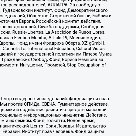
стов расследователей, АЛЛАТРА, За свободную
д, Гудзоновский институт, Фонд Демократического
сследований, Общество Сторожевой башни, Библии и
сточная Европа, Российский комитет действия,
-расследователей, Служба поддержки, Свободная
 Russie-Libertes, La Asocicion de Rusos Libres,
an Election Monitor, Article 19, Мнение медиа,
Европы, Фонд имени Фридриха Эберта, XZ gGmbH,
ls for International Education, Cultural Vistas,
ошений и государственной политики им Питера Мунка,
 Гражданских Свобод, Фонд Бориса Немцова за
имости Ингушетии, Прометей, Stop Occupation of
 Центр гендерных исследований, Фонд защиты прав
 Мы против СПИДа, СВЕЧА, Гуманитарное действие,
ддержки и содействия развитию средств массовой
р социально-информационных инициатив Действие,
 и их семьям, Фонд Тольятти, Новое время,
, Аналитический Центр Юрия Левады, Издательство
 Евразии, Институт прав человека, Фонд защиты