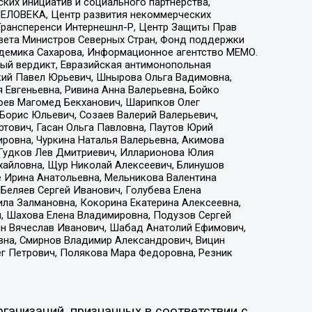
ких инициатив и социального партнерства,
ЕЛОВЕКА, Центр развития некоммерческих
 Трансперенси Интернешнл-Р, Центр Защиты Прав
овета Министров Северных Стран, Фонд поддержки
адемика Сахарова, Информационное агентство МЕМО.
ый вердикт, Евразийская антимонопольная
кий Павел Юрьевич, Шнырова Ольга Вадимовна,
 Евгеньевна, Ривина Анна Валерьевна, Бойко
хоев Магомед Бекханович, Шарипков Олег
Борис Юльевич, Созаев Валерий Валерьевич,
тович, Гасан Ольга Павловна, Паутов Юрий
ровна, Чуркина Наталья Валерьевна, Акимова
 Гудков Лев Дмитриевич, Илларионова Юлия
ихайловна, Щур Николай Алексеевич, Блинушов
е Ирина Анатольевна, Мельникова Валентина
Беляев Сергей Иванович, Голубева Елена
ила Залмановна, Кокорина Екатерина Алексеевна,
, Шахова Елена Владимировна, Подузов Сергей
ин Вячеслав Иванович, Шабад Анатолий Ефимович,
вна, Смирнов Владимир Александрович, Вицин
ег Петрович, Полякова Мара Федоровна, Резник
ганизаций, признанных в соответствии с