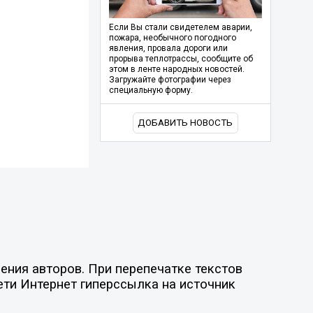
Если Вы стали свидетелем аварии,
пожара, необычного погодного
явления, провала дороги или
прорыва теплотрассы, сообщите об
этом в ленте народных новостей.
Загружайте фотографии через
специальную форму.
ДОБАВИТЬ НОВОСТЬ
ния авторов. При перепечатке текстов
ети Интернет гиперссылка на источник