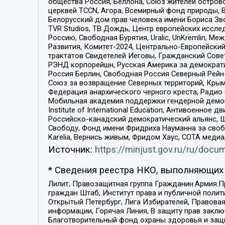
общества Россия, Беллона, Союз жителей острово
церквей TCCN, Агора, Всемирный фонд природы, B
Белорусский дом прав человека имени Бориса Зво
TVR Studios, ТВ Дождь, Центр европейских иссл
Россию, Свободная Бурятия, Uralic, UnKremlin, 
Развития, Комитет-2024, Центрально-Европейски
трактатов Свидетелей Иеговы, Гражданский Совет
РЭНД корпорейшн, Русская Америка за демократи
Россия Берлин, Свободная Россия Северный Рейн-В
Союз за возвращение Северных территорий, Крымско
Федерация анархического черного креста, Радио
Мобильная академия поддержки гендерной демократи
Institute of International Education, Антивоенн
Российско-канадский демократический альянс, 
Свободу, Фонд имени Фридриха Науманна за свобо
Karelia, Вернись живым, Фридом Хаус, СОТА меди
Источник:
https://minjust.gov.ru/ru/doc
* Сведения реестра НКО, выполняющих 
Лилит, Правозащитная группа Гражданин.Армия.П
граждан Штаб, Институт права и публичной поли
Открытый Петербург, Лига Избирателей, Правова
информации, Горячая Линия, В защиту прав закл
Благотворительный фонд охраны здоровья и защи