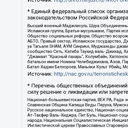
* Единый федеральный список организа
законодательством Российской Федера
Высший военный Маджлисуль Шура Объединенных с
Исламская группа, Братья-мусульмане, Партия ис
Общество социальных реформ, Общество возрожд
АБТО, Правый сектор, Исламское государство, Д
уа Тагьаля SHAM, АУМ Синрике, Муджахеды джама
сообщество Сеть, Катиба Таухид валь-Джихад, Хай
“Джамаат “Красный пахарь”, Колумбайн, Хатлонск
батальон имени Номана Челебиджихана, Азов, Па
Батал-Хаджи Белхороев, Маньяки Культ Убийц, М
Источник:
http://nac.gov.ru/terroristichesk
* Перечень общественных объединений 
силу решение о ликвидации или запрете
Национал-большевистская партия, ВЕК РА, Рада 
Славянская Община Капища Веды Перуна, Мужская
Русское национальное единство, Национал-социа
Ат-Такфир Валь-Хиджра, Пит Буль, Национал-соц
народа, Национальная Социалистическая Инициат
Инглистической церкви Православных Староверов