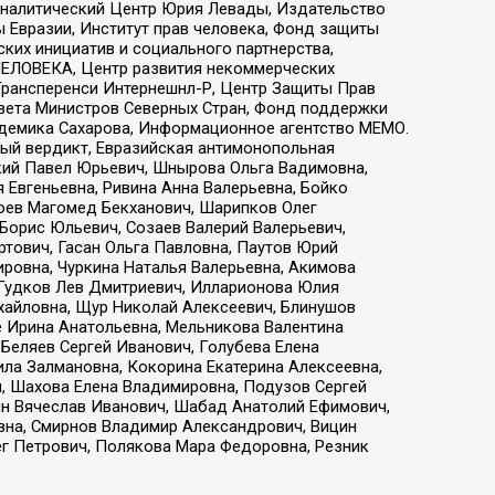
, Аналитический Центр Юрия Левады, Издательство
 Евразии, Институт прав человека, Фонд защиты
ких инициатив и социального партнерства,
ЕЛОВЕКА, Центр развития некоммерческих
 Трансперенси Интернешнл-Р, Центр Защиты Прав
овета Министров Северных Стран, Фонд поддержки
адемика Сахарова, Информационное агентство МЕМО.
ый вердикт, Евразийская антимонопольная
кий Павел Юрьевич, Шнырова Ольга Вадимовна,
 Евгеньевна, Ривина Анна Валерьевна, Бойко
хоев Магомед Бекханович, Шарипков Олег
Борис Юльевич, Созаев Валерий Валерьевич,
тович, Гасан Ольга Павловна, Паутов Юрий
ровна, Чуркина Наталья Валерьевна, Акимова
 Гудков Лев Дмитриевич, Илларионова Юлия
ихайловна, Щур Николай Алексеевич, Блинушов
е Ирина Анатольевна, Мельникова Валентина
Беляев Сергей Иванович, Голубева Елена
ила Залмановна, Кокорина Екатерина Алексеевна,
, Шахова Елена Владимировна, Подузов Сергей
ин Вячеслав Иванович, Шабад Анатолий Ефимович,
вна, Смирнов Владимир Александрович, Вицин
ег Петрович, Полякова Мара Федоровна, Резник