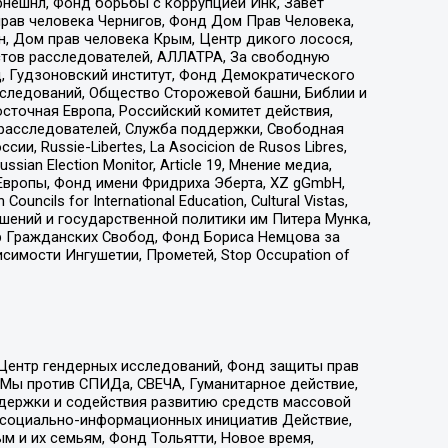
рнешнл, Фонд борьбы с коррупцией Инк, Завет
прав человека Чернигов, Фонд Дом Прав Человека,
н, Дом прав человека Крым, Центр дикого лосося,
стов расследователей, АЛЛАТРА, За свободную
д, Гудзоновский институт, Фонд Демократического
сследований, Общество Сторожевой башни, Библии и
сточная Европа, Российский комитет действия,
-расследователей, Служба поддержки, Свободная
 Russie-Libertes, La Asocicion de Rusos Libres,
an Election Monitor, Article 19, Мнение медиа,
Европы, Фонд имени Фридриха Эберта, XZ gGmbH,
ls for International Education, Cultural Vistas,
ошений и государственной политики им Питера Мунка,
 Гражданских Свобод, Фонд Бориса Немцова за
имости Ингушетии, Прометей, Stop Occupation of
 Центр гендерных исследований, Фонд защиты прав
 Мы против СПИДа, СВЕЧА, Гуманитарное действие,
ддержки и содействия развитию средств массовой
р социально-информационных инициатив Действие,
 и их семьям, Фонд Тольятти, Новое время,