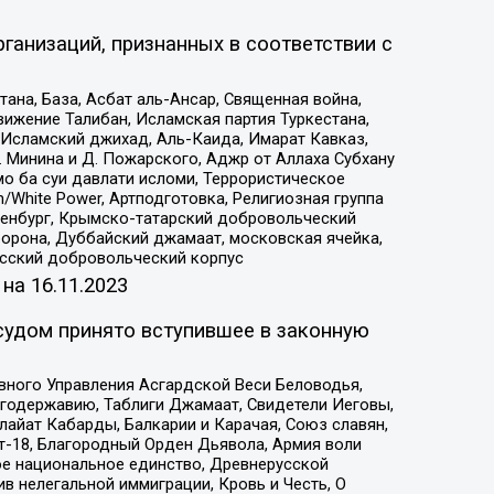
ганизаций, признанных в соответствии с
на, База, Асбат аль-Ансар, Священная война,
ижение Талибан, Исламская партия Туркестана,
Исламский джихад, Аль-Каида, Имарат Кавказ,
 Минина и Д. Пожарского, Аджр от Аллаха Субхану
о ба суи давлати исломи, Террористическое
/White Power, Артподготовка, Религиозная группа
Оренбург, Крымско-татарский добровольческий
орона, Дуббайский джамаат, московская ячейка,
усский добровольческий корпус
 на
16.11.2023
судом принято вступившее в законную
вного Управления Асгардской Веси Беловодья,
годержавию, Таблиги Джамаат, Свидетели Иеговы,
айат Кабарды, Балкарии и Карачая, Союз славян,
т-18, Благородный Орден Дьявола, Армия воли
ое национальное единство, Древнерусской
 нелегальной иммиграции, Кровь и Честь, О