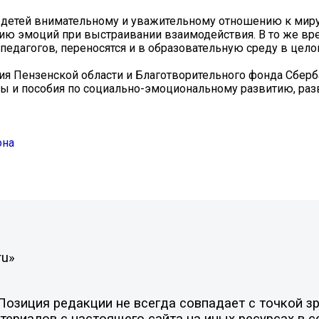
 детей внимательному и уважительному отношению к миру
ию эмоций при выстраивании взаимодействия. В то же вр
педагогов, переносятся и в образовательную среду в цело
ия Пензенской области и Благотворительного фонда Сберб
гры и пособия по социально-эмоциональному развитию, ра
она
ru»
зиция редакции не всегда совпадает с точкой зре
ериалов с настоящего сайта на иных ресурсах в с