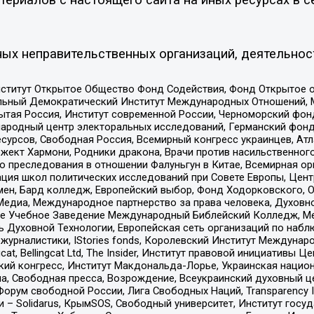
ых неправительственных организаций, деятельнос
ститут Открытое Общество Фонд Содействия, Фонд Открытое 
альный Демократический Институт Международных Отношений,
тая Россия, Институт современной России, Черноморский фонд
родный центр электоральных исследований, Германский фонд
рсов, Свободная Россия, Всемирный конгресс украинцев, Атла
ект Хармони, Родники дракона, Врачи против насильственного
ию преследования в отношении Фалуньгун в Китае, Всемирная о
ация школ политических исследований при Совете Европы, Цен
мен, Бард колледж, Европейский выбор, Фонд Ходорковского,
едиа, Международное партнерство за права человека, Духовно
ое Учебное Заведение Международный Библейский Колледж, М
ь Духовной Технологии, Европейская сеть организаций по наб
урналистики, IStories fonds, Королевский Институт Между
gcat, Bellingcat Ltd, The Insider, Институт правовой инициатив
инский конгресс, Институт Макдональда-Лорье, Украинская нац
, Свободная пресса, Возрождение, Всеукраинский духовный цен
орум свободной России, Лига Свободных Наций, Transparеncy I
– Solidarus, КрымSOS, Свободный университет, Институт госу