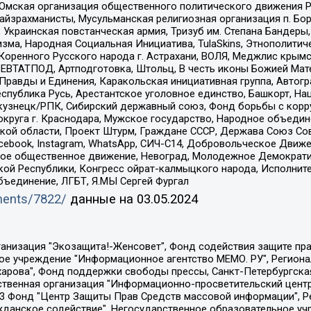
 Омская организация общественного политического движения Р
йзрахманисты, Мусульманская религиозная организация п. Бо
краинская повстанческая армия, Тризуб им. Степана Бандеры, Бр
зма, Народная Социальная Инициатива, TulaSkins, Этнополитич
оренного Русского народа г. Астрахани, ВОЛЯ, Меджлис крымс
РЕВТАТПОД, Артподготовка, Штольц, В честь иконы Божией Мате
равды и Единения, Каракольская инициативная группа, Автогра
спублика Русь, Арестантское уголовное единство, Башкорт, Наци
окузнецк/РПК, Сибирский державный союз, Фонд борьбы с кор
округа г. Краснодара, Мужское государство, Народное объедин
ой области, Проект Штурм, Граждане СССР, Держава Союз Сов
Facebook, Instagram, WhatsApp, СИЧ-С14, Добровольческое Движ
ское общественное движение, Невоград, Молодежное Демократ
ой Республики, Конгресс ойрат-калмыцкого народа, Исполнит
бъединение, ЛГБТ, Я.МЫ Сергей Фургал
uments/7822/
данные на
03.05.2024
Общество с ограниченной ответственностью "Радио Свободная Европа/Радио Свобода", Чешское информационное агентство "MEDIUM-ORIENT", Красноярская региональная общественная организация "Мы против СПИДа", Камалягин Денис Николаевич, Маркелов Сергей Евгеньевич, Пономарев Лев Александрович, Савицкая Людмила Алексеевна, Автономная некоммерческая организация "Центр по работе с проблемой насилия "НАСИЛИЮ.НЕТ", Межрегиональный профессиональный союз работников здравоохранения "Альянс врачей", Юридическое лицо, зарегистрированное в Латвийской Республике, SIA "Medusa Project" (регистрационный номер 40103797863, дата регистрации 10.06.2014), Некоммерческая организация "Фонд по борьбе с коррупцией", Автономная некоммерческая организация "Институт права и публичной политики", Баданин Роман Сергеевич, Гликин Максим Александрович, Железнова Мария Михайловна, Лукьянова Юлия Сергеевна, Маетная Елизавета Витальевна, Маняхин Петр Борисович, Чуракова Ольга Владимировна, Ярош Юлия Петровна, Юридическое лицо "The Insider SIA", зарегистрированное в Риге, Латвийская Республика (дата регистрации 26.06.2015), являющееся администратором доменного имени интернет-издания "The Insider SIA", https://theins.ru, Постернак Алексей Евгеньевич, Рубин Михаил Аркадьевич, Анин Роман Александрович, Юридическое лицо Istories fonds, зарегистрированное в Латвийской Республике (регистрационный номер 50008295751, дата регистрации 24.02.2020), Великовский Дмитрий Александрович, Долинина Ирина Николаевна, Мароховская Алеся Алексеевна, Шлейнов Роман Юрьевич, Шмагун Олеся Валентиновна, Общество с ограниченной ответственностью "Альтаир 2021", Общество с ограниченной ответственностью "Вега 2021", Общество с ограниченной ответственностью "Главный редактор 2021", Общество с ограниченной ответственностью "Ромашки монолит", Важенков Артем Валерьевич, Ивановская областная общественная организация "Центр гендерных исследований", Гурман Юрий Альбертович, Медиапроект "ОВД-Инфо", Егоров Владимир Владимирович, Жилинский Владимир Александрович, Общество с ограниченной ответственностью "ЗП", Иванова София Юрьевна, Карезина Инна Павловна, Кильтау Екатерина Викторовна, Петров Алексей Викторович, Пискунов Сергей Евгеньевич, Смирнов Сергей Сергеевич, Тихонов Михаил Сергеевич, Общество с ограниченной ответственностью "ЖУРНАЛИСТ-ИНОСТРАННЫЙ АГЕНТ", Арапова Галина Юрьевна, Вольтская Татьяна Анатольевна, Американская компания "Mason G.E.S. Anonymous Foundation" (США), являющаяся владельцем интернет-издания https://mnews.world/, Компания "Stichting Bellingcat", зарегистрированная в Нидерландах (дата регистрации 11.07.2018), Захаров Андрей Вячеславович, Клепиковская Екатерина Дмитриевна, Общество с ограниченной ответственностью "МЕМО", Перл Роман Александрович, Симонов Евгений Алексеевич, Соловьева Елена Анатольевна, Сотников Даниил Владимирович, Сурначева Елизавета Дмитриевна, Автономная некоммерческая организация по защите прав человека и информированию населения "Якутия – Наше Мнение", Общество с ограниченной ответственностью "Москоу диджитал медиа", с 26.01.2023 Общество с ограниченной ответственностью "Чайка Белые сады", Ветошкина Валерия Валерьевна, Заговора Максим Александрович, Межрегиональное общественное движение "Российская ЛГБТ - сеть", Оленичев Максим Владимирович, Павлов Иван Юрьевич, Скворцова Елена Сергеевна, Общество с ограниченной ответственностью "Как бы инагент", Кочетков Игорь Викторович, Общество с ограниченной ответственностью "Честные выборы", Еланчик Олег Александрович, Общество с ограниченной ответственностью "Нобелевский призыв", Гималова Регина Эмилевна, Григорьев Андрей Валерьевич, Григорьева Алина Александровна, Ассоциация по содействию защите прав призывников, альтернативнослужащих и военнослужащих "Правозащитная группа "Гражданин.Армия.Право", Хисамова Регина Фаритовна, Автономная некоммерческая организация по реализа