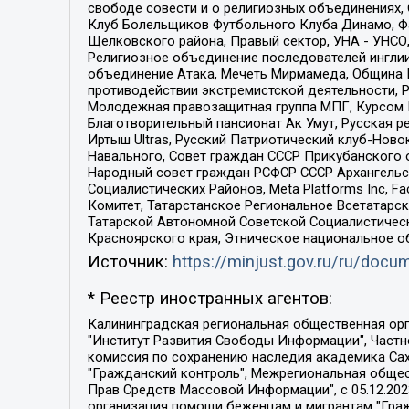
свободе совести и о религиозных объединениях,
Клуб Болельщиков Футбольного Клуба Динамо, Фа
Щелковского района, Правый сектор, УНА - УНСО, У
Религиозное объединение последователей инглии
объединение Атака, Мечеть Мирмамеда, Община К
противодействии экстремистской деятельности, 
Молодежная правозащитная группа МПГ, Курсом П
Благотворительный пансионат Ак Умут, Русская ре
Иртыш Ultras, Русский Патриотический клуб-Нов
Навального, Совет граждан СССР Прикубанского 
Народный совет граждан РСФСР СССР Архангельск
Социалистических Районов, Meta Platforms Inc, 
Комитет, Татарстанское Региональное Всетатар
Татарской Автономной Советской Социалистическ
Красноярского края, Этническое национальное о
Источник:
https://minjust.gov.ru/ru/doc
* Реестр иностранных агентов:
Калининградская региональная общественная организация "Экозащита!-Женсовет", Фонд содействия защите прав и свобод граждан "Общественный вердикт", Фонд "Институт Развития Свободы Информации", Частное учреждение "Информационное агентство МЕМО. РУ", Региональная общественная организация "Общественная комиссия по сохранению наследия академика Сахарова", Фонд поддержки свободы прессы, Санкт-Петербургская общественная правозащитная организация "Гражданский контроль", Межрегиональная общественная организация "Информационно-просветительский центр "Мемориал", Региональный Фонд "Центр Защиты Прав Средств Массовой Информации", с 05.12.2023 Фонд "Центр Защиты Прав Средств массовой информации", Региональная общественная благотворительная организация помощи беженцам и мигрантам "Гражданское содействие", Негосударственное образовательное учреждение дополнительного профессионального образования (повышение квалификации) специалистов "АКАДЕМИЯ ПО ПРАВАМ ЧЕЛОВЕКА", Свердловская региональная общественная организация "Сутяжник", Автономная некоммерческая организация "Центр независимых социологических исследований", Союз общественных объединений "Российский исследовательский центр по правам человека", Региональное общественное учреждение научно-информационный центр "МЕМОРИАЛ", Некоммерческая организация "Фонд защиты гласности", Автономная некоммерческая организация "Институт прав человека", Городская общественная организация "Екатеринбургское общество "МЕМОРИАЛ", Городская общественная организация "Рязанское историко-просветительское и правозащитное общество "Мемориал" (Рязанский Мемориал), Челябинский региональный орган общественной самодеятельности – женское общественное объединение "Женщины Евразии", Челябинский региональный орган общественной самодеятельности "Уральская правозащитная группа", Фонд содействия защите здоровья и социальной справедливости имени Андрея Рылькова, Автономная Некоммерческая Организация "Аналитический Центр Юрия Левады", Автономная некоммерческая организация социальной поддержки населения "Проект Апрель", Региональная общественная организация помощи женщинам и детям, находящимся в кризисной ситуации "Информационно-методический центр "Анна", Фонд содействия развитию массовых коммуникаций и правовому просвещению "Так-так-Так", Фонд содействия устойчивому развитию "Серебряная тайга", Свердловский региональный общественный фонд социальных проектов "Новое время", "Idel.Реалии", Кавказ.Реалии, Крым.Реалии, Телеканал Настоящее Время, Татаро-башкирская служба Радио Свобода (Azatliq Radiosi), Радио Свободная Европа/Радио Свобода (PCE/PC), "Сибирь.Реалии", "Фактограф", Благотворительный фонд помощи осужденным и их семьям, Автономная некоммерческая организация "Институт глобализации и социальных движений", Фонд "В защиту прав заключенных", Частное учреждение "Центр поддержки и содействия развитию средств массовой информации", Пензенский региональный общественный благотворительный фонд "Гражданский союз", "Север.Реалии", Некоммерческая организация Фонд "Правовая инициатива", 