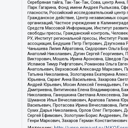
Серебряная тайга, Так-Так-Так, Сова, центр Анн
Парк Гагарина, Фонд имени Андрея Рылькова, Сф
гласности, Российский исследовательский центр 
Гражданское действие, Центр независимых соци
организаций, Частное учреждение в Калининград
Средств Массовой Информации, Институт развити
свободы прессы, Гражданский контроль, Человек
РУ, Институт региональной прессы, Институт Ра
ассоциация, Бедушев Петр Петрович, Дзугкоева 
Чанышева Лилия Айратовна, Сидорович Ольга Бори
Анатолий Николаевич, Дугин Сергей Георгиевич, 
Викторович, Мошель Ирина Ароновна, Шведов Гри
Исламов Тимур Рифгатович, Романова Ольга Евге
Анатольевич, Верховский Александр Маркович, П
Татьяна Николаевна, Золотарева Екатерина Алек
Юрьевна, Саранг Анна Васильевна, Захарова Свет
Андрей Юрьевич, Мосин Алексей Геннадьевич, Ге
Дмитриевна, Вититинова Елена Владимировна, Ба
Николаевна, Ганнушкина Светлана Алексеевна, За
Шуманов Илья Вячеславович, Арапова Галина Юрь
Васильевич, Протасова Ирина Вячеславовна, Лит
Сухих Дарья Николаевна, Орлов Олег Петрович, 
Сергей Ефимович, Золотухин Борис Андреевич, Л
Генри Маркович, Захаров Герман Константинович
Источник:
http://unro.minjust.ru/NKOFore