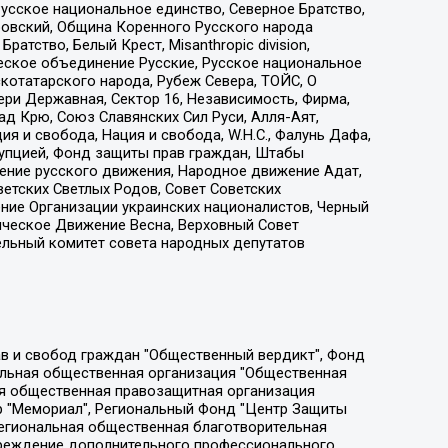
усское национальное единство, Северное Братство,
ровский, Община Коренного Русского народа
атство, Белый Крест, Misanthropic division,
еское объединение Русские, Русское национальное
котатарского народа, Рубеж Севера, ТОЙС, О
ри Державная, Сектор 16, Независимость, Фирма,
д Крю, Союз Славянских Сил Руси, Алля-Аят,
я и свобода, Нация и свобода, W.H.С., Фалунь Дафа,
рупцией, Фонд защиты прав граждан, Штабы
ение русского движения, Народное движение Адат,
етских Светлых Родов, Совет Советских
ение Организации украинских националистов, Черный
ическое Движение Весна, Верховный Совет
ельный комитет совета народных депутатов
ции социально-правовых программ "Лилит", Дальневосточное общественное движение "Маяк", Санкт-Петербургская ЛГБТ-инициативная группа "Выход", Инициативная группа ЛГБТ+ "Реверс", Алексеев Андрей Викторович, Бекбулатова Таисия Львовна, Беляев Иван Михайлович, Владыкина Елена Сергеевна, Гельман Марат Александрович, Никульшина Вероника Юрьевна, Толоконникова Надежда Андреевна, Шендерович Виктор Анатольевич, Общество с ограниченной ответственностью "Данное сообщение", Общество с ограниченной ответственностью Издательский дом "Новая глава", Айнбиндер Александра Александровна, Московский комьюнити-центр для ЛГБТ+инициатив, Благотворительный фонд развития филантропии, Deutsche Welle (Германия, Kurt-Schumacher-Strasse 3, 53113 Bonn), Борзунова Мария Михайловна, Воробьев Виктор Викторович, Голубева Анна Львовна, Константинова Алла Михайловна, Малкова Ирина Владимировна, Мурадов Мурад Абдулгалимович, Осетинская Елизавета Николаевна, Понасенков Евгений Николаевич, Ганапольский Матвей Юрьевич, Киселев Евгений Алексеевич, Борухович Ирина Григорьевна, Дремин Иван Тимофеевич, Дубровский Дмитрий Викторович, Красноярская региональная общественная организация поддержки и развития альтернативных образовательных технологий и межкультурных коммуникаций "ИНТЕРРА", Маяковская Екатерина Алексеевна, Фейгин Марк Захарович, Филимонов Андрей Викторович, Дзугкоева Регина Николаевна, Доброхотов Роман Александрович, Дудь Юрий Александрович, Елкин Сергей Владимирович, Кругликов Кирилл Игоревич, Сабунаева Мария Леонидовна, Семенов Алексей Владимирович, Шаинян Карен Багратович, Шульман Екатерина Михайловна, Асафьев Артур Валерьевич, Вахштайн Виктор Семенович, Венедиктов Алексей Алексеевич, Лушникова Екатерина Евгеньевна, Волков Леонид Михайлович, Невзоров Александр Глебович, Пархоменко Сергей Борисович, Сироткин Ярослав Николаевич, Кара-Мурза Владимир Владимирович, Баранова Наталья Владимировна, Гозман Леонид Яковлевич, Кагарлицкий Борис Юльевич, Климарев Михаил Валерьевич, Милов Владимир Станиславович, Автономная некоммерческая организация Краснодарский центр современного искусства "Типография", Моргенштерн Алишер Тагирович, Соболь Любовь Эдуардовна, Общество с ограниченной ответственностью "ЛИЗА НОРМ", Каспаров Гарри Кимович, Ходорковский Михаил Борисович, Общество с ограниченной ответственностью "Апрельские тезисы", Данилович Ирина Брониславовна, Кашин Олег Владимирович, Петров Николай Владимирович, Пивоваров Алексей Владимирович, Соколов Михаил Владимирович, Цветкова Юлия Владимировна, Чичваркин Евгений Александрович, Комитет против пыток/Команда против пыток, Общество с ограниченной ответственностью "Первый научный", Общество с ограниченной ответственностью "Вертолет и ко", Белоцерковская Вероника Борисовна, Кац Максим Евгеньевич, Лазарева Татьяна Юрьевна, Шаведдинов Руслан Табризович, Яшин Илья Валерьевич, Общество с ограниченной ответственностью "Иноагент ААВ", Алешковский Дмитрий Петрович, Альбац Евгения Марковна, Быков Дмитрий Львович, Галямина Юлия Евгеньевна, Лойко Сергей Леонидович, Мартынов Кирилл Константинович, Медведев Сергей Александрович, Крашенинников Федор Геннадиевич, Гордеева Катерина Вл