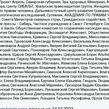
а, Проект Апрель, Самарская губерния, Эра здоровья, Мемориал
ера, Центр СИБАЛЬТ, Уральская правозащитная группа, Женщины
по правам человека, Дальневосточный центр развития гражданс
ологических исследований, Сутяжник, АКАДЕМИЯ ПО ПРАВАМ Ч
е Совета Министров северных стран, Гражданское содействие,
я прессы - Сибирь, Частное учреждение в Санкт-Петербурге С
 и Закон, Общественная комиссия по сохранению наследия ак
звития Свободы Информации, Экозащита!-Женсовет, Общественн
Регина Николаевна, Кривенко Сергей Владимирович, Милославс
совна, Туровский Александр Алексеевич, Васильева Анастасия
Пивоваров Андрей Сергеевич, Аверин Виталий Евгеньевич, Бара
горий Сергеевич, Пономарев Лев Александрович, Каргалицкий 
ньевна, Щаров Сергей Алексадрович, Цирульников Борис Альбер
ислакова-Паркер Марина Петровна, Кочеткова Татьяна Владими
сандровна, Рачинский Ян Збигневич, Жемкова Елена Борисовна,
лана Сергеевна, Аверин Владимир Анатольевич, Щур Татьяна М
фтер Валентин Михайлович, Симонов Алексей Кириллович, Флиг
женова Светлана Куприяновна, Максимов Сергей Владимирович, 
кс Елена Владимировна, Буртина Елена Юрьевна, Гендель Людм
евна, Свечников Анатолий Мариевич, Прохоров Вадим Юрьевич
инский Леонид Борисович, Лукашевский Сергей Маркович, Бахм
Добровольская Анна Дмитриевна, Королева Александра Евгенье
евинсон Лев Семенович, Локшина Татьяна Иосифовна, Орлов Ол
ignAgent.aspx
данные на
24.03.2022