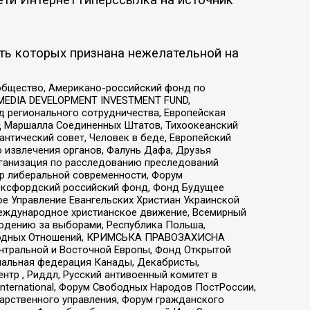
ть которых признана нежелательной на
общество, Американо-российский фонд по
 MEDIA DEVELOPMENT INVESTMENT FUND,
 регионального сотрудничества, Европейская
 Маршалла Соединенных Штатов, Тихоокеанский
нтический совет, Человек в беде, Европейский
 извлечения органов, Фалунь Дафа, Друзья
рганизация по расследованию преследований
тр либеральной современности, Форум
 Оксфордский российский фонд, Фонд Будущее
е Управление Евангельских Христиан Украинской
еждународное христианское движение, Всемирный
людению за выборами, Республика Польша,
народных Отношений, КРИМСЬКА ПРАВОЗАХИСНА
ы Центральной и Восточной Европы, Фонд Открытой
иональная федерация Канады, Декабристы,
тр , Риддл, Русский антивоенный комитет в
nternational, Форум Свободных Народов ПостРоссии,
дарственного управления, Форум гражданского