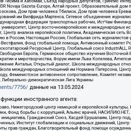
в Тисима и Хабомаи, Съезд народных депутатов, Гринпис Инте
DR Novaja Gazeta-Europe, Алтай проект, Образовательный дом 
зскова, Дом прав человека Тбилиси, Дом прав человека Ерева
едований им Вилфрида Мартенса, Сетевое объединение журнали
Международная федерация транспортных рабочих, ИстЧам Финлан
й университет, Центр восточноевропейских и международных и
, Центр анализа европейской политики, Академическая сеть Во
ю в России, Настоящая Россия, Глобальная сеть журналистов
естфалия, Фонд глобальной помощи, Антивоенный комитет России,
татарский Ресурсный Центр, Глобальный союз IndustriALL, Russi
 Свободная Европа, Германское общество изучения Восточной 
и и миротворчества, Форум имени Льва Копелева, American Counci
ое движение Антальи, Открытый диалог, Школа международных отн
Школа международных отношений им Нормана Патерсона, Центр
ду, Феминистское антивоенное сопротивление, Комитет независ
а, Либерально-демократическая Лига Украины
uments/7756/
данные на
13.05.2024
функции иностранного агента:
раво, Нижегородский центр немецкой и европейской культуры,
тики, Фонд борьбы с коррупцией, Альянс врачей, НАСИЛИЮ.НЕТ,
я инициатива, Гражданский Союз, Хасдей Ерушалаим, Центр по
юченных, Институт глобализации и социальных движений, Цент
ты прав граждан, Благотворительный фонд помощи осужденным