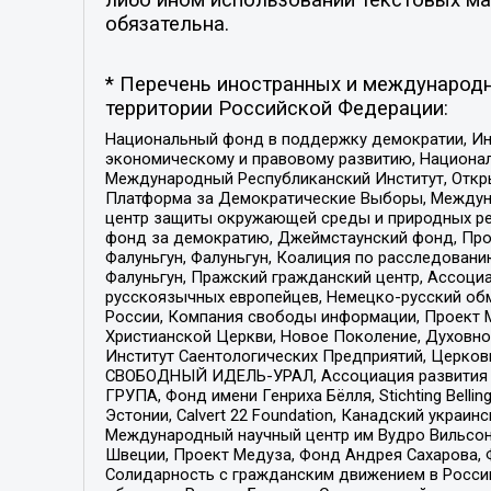
обязательна.
* Перечень иностранных и международн
территории Российской Федерации:
Национальный фонд в поддержку демократии, Ин
экономическому и правовому развитию, Национ
Международный Республиканский Институт, Откры
Платформа за Демократические Выборы, Междуна
центр защиты окружающей среды и природных ресу
фонд за демократию, Джеймстаунский фонд, Прож
Фалуньгун, Фалуньгун, Коалиция по расследован
Фалуньгун, Пражский гражданский центр, Ассоци
русскоязычных европейцев, Немецко-русский об
России, Компания свободы информации, Проект М
Христианской Церкви, Новое Поколение, Духовн
Институт Саентологических Предприятий, Церков
СВОБОДНЫЙ ИДЕЛЬ-УРАЛ, Ассоциация развития ж
ГРУПА, Фонд имени Генриха Бёлля, Stichting Bellin
Эстонии, Calvert 22 Foundation, Канадский укра
Международный научный центр им Вудро Вильсона
Швеции, Проект Медуза, Фонд Андрея Сахарова, Ф
Солидарность с гражданским движением в России 