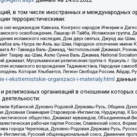
ций, в том числе иностранных и международных ор
ции террористическими:
ил моджахедов Кавказа, Конгресс народов Ичкерии и Дагеста
ламского освобождения, Лашкар-И-Тайба, Исламская группа, Дв
ения исламского наследия, Дом двух святых, Джунд аш-Шам, 
жабха аль-Нусра ли-Ахль аш-Шам, Народное ополчение имени К.
ата Ат-Тавхида Валь-Джихад, Чистопольский Джамаат, Рохнам
ят Тахрир аш-Шам, Ахлю Сунна Валь Джамаа, National Socialism
ий джамаат, Мусульманская религиозная группа п. Кушкуль г. 
ртия исламского возрождения Таджикистана, Народная самооб
олодёжь Которая Улыбается, Легион Свобода России, Айдар, Р
ie-i-ekstremistskie-organizacii-i-materialy.html
данные
и религиозных организаций в отношении которых 
 деятельности:
земли Кубанской Духовно Родовой Державы Русь, Община Духо
 Духовная Семинария Староверов-Инглингов, Нурджулар, К Бо
листическое общество, Джамаат мувахидов, Объединенный Вил
иалистическая рабочая партия России, Славянский союз, Форма
ива города Череповца, Духовно-Родовая Держава Русь, Русск
-Инглингов, Русский общенациональный союз, Движение против