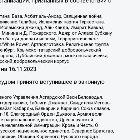
ганизаций, признанных в соответствии с
на, База, Асбат аль-Ансар, Священная война,
ижение Талибан, Исламская партия Туркестана,
Исламский джихад, Аль-Каида, Имарат Кавказ,
 Минина и Д. Пожарского, Аджр от Аллаха Субхану
о ба суи давлати исломи, Террористическое
/White Power, Артподготовка, Религиозная группа
Оренбург, Крымско-татарский добровольческий
орона, Дуббайский джамаат, московская ячейка,
усский добровольческий корпус
 на
16.11.2023
судом принято вступившее в законную
вного Управления Асгардской Веси Беловодья,
годержавию, Таблиги Джамаат, Свидетели Иеговы,
айат Кабарды, Балкарии и Карачая, Союз славян,
т-18, Благородный Орден Дьявола, Армия воли
ое национальное единство, Древнерусской
 нелегальной иммиграции, Кровь и Честь, О
усское национальное единство, Северное Братство,
ровский, Община Коренного Русского народа