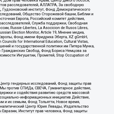
н, Дом прав человека Крым, Центр дикого лосося,
стов расследователей, АЛЛАТРА, За свободную
д, Гудзоновский институт, Фонд Демократического
сследований, Общество Сторожевой башни, Библии и
сточная Европа, Российский комитет действия,
-расследователей, Служба поддержки, Свободная
 Russie-Libertes, La Asocicion de Rusos Libres,
an Election Monitor, Article 19, Мнение медиа,
Европы, Фонд имени Фридриха Эберта, XZ gGmbH,
ls for International Education, Cultural Vistas,
ошений и государственной политики им Питера Мунка,
 Гражданских Свобод, Фонд Бориса Немцова за
имости Ингушетии, Прометей, Stop Occupation of
 Центр гендерных исследований, Фонд защиты прав
 Мы против СПИДа, СВЕЧА, Гуманитарное действие,
ддержки и содействия развитию средств массовой
р социально-информационных инициатив Действие,
 и их семьям, Фонд Тольятти, Новое время,
, Аналитический Центр Юрия Левады, Издательство
 Евразии, Институт прав человека, Фонд защиты