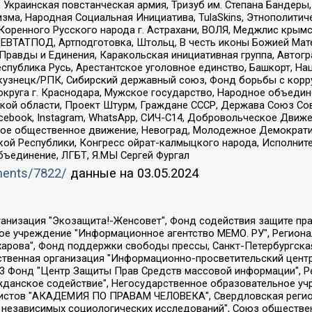
краинская повстанческая армия, Тризуб им. Степана Бандеры, Бр
зма, Народная Социальная Инициатива, TulaSkins, Этнополитич
оренного Русского народа г. Астрахани, ВОЛЯ, Меджлис крымс
РЕВТАТПОД, Артподготовка, Штольц, В честь иконы Божией Мате
равды и Единения, Каракольская инициативная группа, Автогра
спублика Русь, Арестантское уголовное единство, Башкорт, Наци
окузнецк/РПК, Сибирский державный союз, Фонд борьбы с кор
округа г. Краснодара, Мужское государство, Народное объедин
ой области, Проект Штурм, Граждане СССР, Держава Союз Сов
Facebook, Instagram, WhatsApp, СИЧ-С14, Добровольческое Движ
ское общественное движение, Невоград, Молодежное Демократ
ой Республики, Конгресс ойрат-калмыцкого народа, Исполнит
бъединение, ЛГБТ, Я.МЫ Сергей Фургал
uments/7822/
данные на
03.05.2024
Общество с ограниченной ответственностью "Радио Свободная Европа/Радио Свобода", Чешское информационное агентство "MEDIUM-ORIENT", Красноярская региональная общественная организация "Мы против СПИДа", Камалягин Денис Николаевич, Маркелов Сергей Евгеньевич, Пономарев Лев Александрович, Савицкая Людмила Алексеевна, Автономная некоммерческая организация "Центр по работе с проблемой насилия "НАСИЛИЮ.НЕТ", Межрегиональный профессиональный союз работников здравоохранения "Альянс врачей", Юридическое лицо, зарегистрированное в Латвийской Республике, SIA "Medusa Project" (регистрационный номер 40103797863, дата регистрации 10.06.2014), Некоммерческая организация "Фонд по борьбе с коррупцией", Автономная некоммерческая организация "Институт права и публичной политики", Баданин Роман Сергеевич, Гликин Максим Александрович, Железнова Мария Михайловна, Лукьянова Юлия Сергеевна, Маетная Елизавета Витальевна, Маняхин Петр Борисович, Чуракова Ольга Владимировна, Ярош Юлия Петровна, Юридическое лицо "The Insider SIA", зарегистрированное в Риге, Латвийская Республика (дата регистрации 26.06.2015), являющееся администратором доменного имени интернет-издания "The Insider SIA", https://theins.ru, Постернак Алексей Евгеньевич, Рубин Михаил Аркадьевич, Анин Роман Александрович, Юридическое лицо Istories fonds, зарегистрированное в Латвийской Республике (регистрационный номер 50008295751, дата регистрации 24.02.2020), Великовский Дмитрий Александрович, Долинина Ирина Николаевна, Мароховская Алеся Алексеевна, Шлейнов Роман Юрьевич, Шмагун Олеся Валентиновна, Общество с ограниченной ответственностью "Альтаир 2021", Общество с ограниченной ответственностью "Вега 2021", Общество с ограниченной ответственностью "Главный редактор 2021", Общество с ограниченной ответственностью "Ромашки монолит", Важенков Артем Валерьевич, Ивановская областная общественная организация "Центр гендерных исследований", Гурман Юрий Альбертович, Медиапроект "ОВД-Инфо", Егоров Владимир Владимирович, Жилинский Владимир Александрович, Общество с ограниченной ответственностью "ЗП", Иванова София Юрьевна, Карезина Инна Павловна, Кильтау Екатерина Викторовна, Петров Алексей Викторович, Пискунов Сергей Евгеньевич, Смирнов Сергей Сергеевич, Тихонов Михаил Сергеевич, Общество с ограниченной ответственностью "ЖУРНАЛИСТ-ИНОСТРАННЫЙ АГЕНТ", Арапова Галина Юрьевна, Вольтская Татьяна Анатольевна, Американская компания "Mason G.E.S. Anonymous Foundation" (США), являющаяся владельцем интернет-издания https://mnews.world/, Компания "Stichting Bellingcat", зарегистрированная в Нидерландах (дата регистрации 11.07.2018), Захаров Андрей Вячеславович, Клепиковская Екатерина Дмитриевна, Общество с ограниченной ответственностью "МЕМО", Перл Роман Александрович, Симонов Евгений Алексеевич, Соловьева Елена Анатольевна, Сотников Даниил Владимирович, Сурначева Елизавета Дмитриевна, Автономная некоммерческая организация по защите прав человека и информированию населения "Якутия – Наше Мнение", Общество с ограниченной ответственностью "Москоу диджитал медиа", с 26.01.2023 Общество с ограниченной ответственностью "Чайка Белые сады", Ветошкина Валерия Валерьевна, Заговора Максим Александрович, Межрегиональное общественное движение "Российская ЛГБТ - сеть", Оленичев Максим Владимирович, Павлов Иван Юрьевич, Скворцова Елена Сергеевна, Общество с ограниченной ответственностью "Как бы инагент", Кочетков Игорь Викторович, Общество с ограниченной ответственностью "Честные выборы", Еланчик Олег Александрович, Общество с ограниченной ответственностью "Нобелевский призыв", Гималова Регина Эмилевна, Григорьев Андрей Валерьевич, Григорьева Алина Александровна, Ассоциация по содействию защите прав призывников, альтернативнослужащих и военнослужащих "Правозащитная группа "Гражданин.Армия.Право", Хисамова Регина Фаритовна, Автономная некоммерческая организация по реализа