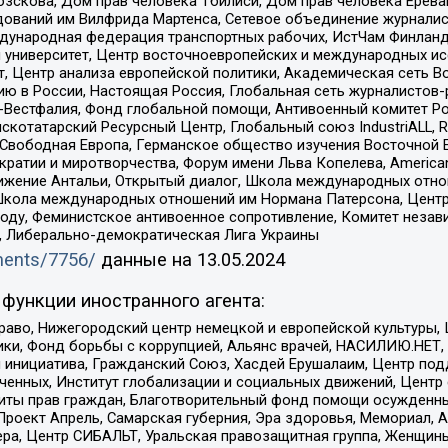
зскова, Дом прав человека Тбилиси, Дом прав человека Ерева
едований им Вилфрида Мартенса, Сетевое объединение журнали
Международная федерация транспортных рабочих, ИстЧам Финлан
й университет, Центр восточноевропейских и международных и
, Центр анализа европейской политики, Академическая сеть Во
ю в России, Настоящая Россия, Глобальная сеть журналистов
естфалия, Фонд глобальной помощи, Антивоенный комитет России,
татарский Ресурсный Центр, Глобальный союз IndustriALL, Russi
 Свободная Европа, Германское общество изучения Восточной 
и и миротворчества, Форум имени Льва Копелева, American Counci
ое движение Антальи, Открытый диалог, Школа международных отн
Школа международных отношений им Нормана Патерсона, Центр
ду, Феминистское антивоенное сопротивление, Комитет независ
а, Либерально-демократическая Лига Украины
uments/7756/
данные на
13.05.2024
функции иностранного агента:
раво, Нижегородский центр немецкой и европейской культуры,
тики, Фонд борьбы с коррупцией, Альянс врачей, НАСИЛИЮ.НЕТ,
я инициатива, Гражданский Союз, Хасдей Ерушалаим, Центр по
юченных, Институт глобализации и социальных движений, Цент
ты прав граждан, Благотворительный фонд помощи осужденным
а, Проект Апрель, Самарская губерния, Эра здоровья, Мемориал
ера, Центр СИБАЛЬТ, Уральская правозащитная группа, Женщины