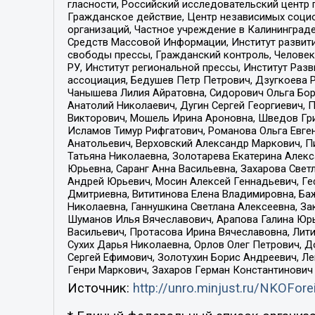
гласности, Российский исследовательский центр 
Гражданское действие, Центр независимых соци
организаций, Частное учреждение в Калининград
Средств Массовой Информации, Институт развити
свободы прессы, Гражданский контроль, Человек
РУ, Институт региональной прессы, Институт Ра
ассоциация, Бедушев Петр Петрович, Дзугкоева 
Чанышева Лилия Айратовна, Сидорович Ольга Бори
Анатолий Николаевич, Дугин Сергей Георгиевич, 
Викторович, Мошель Ирина Ароновна, Шведов Гри
Исламов Тимур Рифгатович, Романова Ольга Евге
Анатольевич, Верховский Александр Маркович, П
Татьяна Николаевна, Золотарева Екатерина Алек
Юрьевна, Саранг Анна Васильевна, Захарова Свет
Андрей Юрьевич, Мосин Алексей Геннадьевич, Ге
Дмитриевна, Вититинова Елена Владимировна, Ба
Николаевна, Ганнушкина Светлана Алексеевна, За
Шуманов Илья Вячеславович, Арапова Галина Юрь
Васильевич, Протасова Ирина Вячеславовна, Лит
Сухих Дарья Николаевна, Орлов Олег Петрович, 
Сергей Ефимович, Золотухин Борис Андреевич, Л
Генри Маркович, Захаров Герман Константинович
Источник:
http://unro.minjust.ru/NKOFore