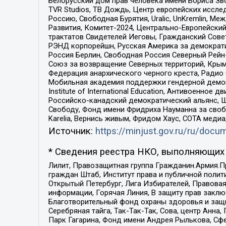
Белорусский дом прав человека имени Бориса Зво
TVR Studios, ТВ Дождь, Центр европейских иссл
Россию, Свободная Бурятия, Uralic, UnKremlin, 
Развития, Комитет-2024, Центрально-Европейски
трактатов Свидетелей Иеговы, Гражданский Совет
РЭНД корпорейшн, Русская Америка за демократи
Россия Берлин, Свободная Россия Северный Рейн-В
Союз за возвращение Северных территорий, Крымско
Федерация анархического черного креста, Радио
Мобильная академия поддержки гендерной демократи
Institute of International Education, Антивоенн
Российско-канадский демократический альянс, 
Свободу, Фонд имени Фридриха Науманна за свобо
Karelia, Вернись живым, Фридом Хаус, СОТА меди
Источник:
https://minjust.gov.ru/ru/doc
* Сведения реестра НКО, выполняющих 
Лилит, Правозащитная группа Гражданин.Армия.П
граждан Штаб, Институт права и публичной поли
Открытый Петербург, Лига Избирателей, Правова
информации, Горячая Линия, В защиту прав закл
Благотворительный фонд охраны здоровья и защи
Серебряная тайга, Так-Так-Так, Сова, центр Анн
Парк Гагарина, Фонд имени Андрея Рылькова, Сф