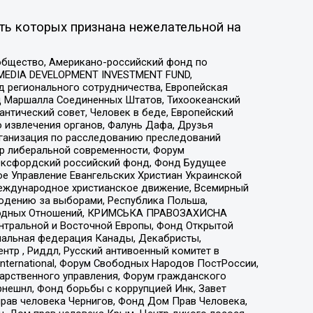
ть которых признана нежелательной на
общество, Американо-российский фонд по
 MEDIA DEVELOPMENT INVESTMENT FUND,
 регионального сотрудничества, Европейская
 Маршалла Соединенных Штатов, Тихоокеанский
нтический совет, Человек в беде, Европейский
 извлечения органов, Фалунь Дафа, Друзья
рганизация по расследованию преследований
тр либеральной современности, Форум
 Оксфордский российский фонд, Фонд Будущее
е Управление Евангельских Христиан Украинской
еждународное христианское движение, Всемирный
людению за выборами, Республика Польша,
народных Отношений, КРИМСЬКА ПРАВОЗАХИСНА
ы Центральной и Восточной Европы, Фонд Открытой
иональная федерация Канады, Декабристы,
тр , Риддл, Русский антивоенный комитет в
nternational, Форум Свободных Народов ПостРоссии,
дарственного управления, Форум гражданского
рнешнл, Фонд борьбы с коррупцией Инк, Завет
прав человека Чернигов, Фонд Дом Прав Человека,