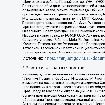
Щелковского района, Правый сектор, УНА - УНСО, У
Религиозное объединение последователей инглии
объединение Атака, Мечеть Мирмамеда, Община К
противодействии экстремистской деятельности, 
Молодежная правозащитная группа МПГ, Курсом П
Благотворительный пансионат Ак Умут, Русская ре
Иртыш Ultras, Русский Патриотический клуб-Нов
Навального, Совет граждан СССР Прикубанского 
Народный совет граждан РСФСР СССР Архангельск
Социалистических Районов, Meta Platforms Inc, 
Комитет, Татарстанское Региональное Всетатар
Татарской Автономной Советской Социалистическ
Красноярского края, Этническое национальное о
Источник:
https://minjust.gov.ru/ru/doc
* Реестр иностранных агентов:
Калининградская региональная общественная организация "Экозащита!-Женсовет", Фонд содействия защите прав и свобод граждан "Общественный вердикт", Фонд "Институт Развития Свободы Информации", Частное учреждение "Информационное агентство МЕМО. РУ", Региональная общественная организация "Общественная комиссия по сохранению наследия академика Сахарова", Фонд поддержки свободы прессы, Санкт-Петербургская общественная правозащитная организация "Гражданский контроль", Межрегиональная общественная организация "Информационно-просветительский центр "Мемориал", Региональный Фонд "Центр Защиты Прав Средств Массовой Информации", с 05.12.2023 Фонд "Центр Защиты Прав Средств массовой информации", Региональная общественная благотворительная организация помощи беженцам и мигрантам "Гражданское содействие", Негосударственное образовательное учреждение дополнительного профессионального образования (повышение квалификации) специалистов "АКАДЕМИЯ ПО ПРАВАМ ЧЕЛОВЕКА", Свердловская региональная общественная организация "Сутяжник", Автономная некоммерческая организация "Центр независимых социологических исследований", Союз общественных объединений "Российский исследовательский центр по правам человека", Региональное общественное учреждение научно-информационный центр "МЕМОРИАЛ", Некоммерческая организация "Фонд защиты гласности", Автономная некоммерческая организация "Институт прав человека", Городская общественная организация "Екатеринбургское общество "МЕМОРИАЛ", Городская общественная организация "Рязанское историко-просветительское и правозащитное общество "Мемориал" (Рязанский Мемориал), Челябинский региональный орган общественной самодеятельности – женское общественное объединение "Женщины Евразии", Челябинский региональный орган общественной самодеятельности "Уральская правозащитная группа", Фонд содействия защите здоровья и социальной справедливости имени Андрея Рылькова, Автономная Некоммерческая Организация "Аналитический Центр Юрия Левады", Автономная некоммерческая организация социальной поддержки населения "Проект Апрель", Региональная общественная организация помощи женщинам и детям, находящимся в кризисной ситуации "Информационно-методический центр "Анна", Фонд содействия развитию массовых коммуникаций и правовому просвещению "Так-так-Так", Фонд содействия устойчивому развитию "Серебряная тайга", Свердловский региональный общественный фонд социальных проектов "Новое время", "Idel.Реалии", Кавказ.Реалии, Крым.Реалии, Телеканал Настоящее Время, Татаро-башкирская служба Радио Свобода (Azatliq Radiosi), Радио Свободная Европа/Радио Свобода (PCE/PC), "Сибирь.Реалии", "Фактограф", Благотворительный фонд помощи осужденным и их семьям, Автономная некоммерческая организация "Институт глобализации и социальных движений", Фонд "В защиту прав заключенных", Частное учреждение "Центр поддержки и содействия развитию средств массовой информации", Пензенский региональный общественный благотворительный фонд "Гражданский союз", "Север.Реалии", Некоммерческая организация Фонд "Правовая инициатива", 