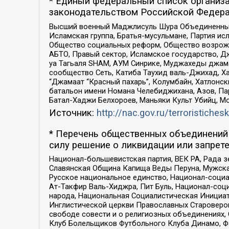
* Единый федеральный список организа
законодательством Российской Федера
Высший военный Маджлисуль Шура Объединенных с
Исламская группа, Братья-мусульмане, Партия ис
Общество социальных реформ, Общество возрожд
АБТО, Правый сектор, Исламское государство, Д
уа Тагьаля SHAM, АУМ Синрике, Муджахеды джама
сообщество Сеть, Катиба Таухид валь-Джихад, Хай
“Джамаат “Красный пахарь”, Колумбайн, Хатлонск
батальон имени Номана Челебиджихана, Азов, Па
Батал-Хаджи Белхороев, Маньяки Культ Убийц, М
Источник:
http://nac.gov.ru/terroristichesk
* Перечень общественных объединений 
силу решение о ликвидации или запрете
Национал-большевистская партия, ВЕК РА, Рада 
Славянская Община Капища Веды Перуна, Мужская
Русское национальное единство, Национал-социа
Ат-Такфир Валь-Хиджра, Пит Буль, Национал-соц
народа, Национальная Социалистическая Инициат
Инглистической церкви Православных Староверов
свободе совести и о религиозных объединениях,
Клуб Болельщиков Футбольного Клуба Динамо, Фа