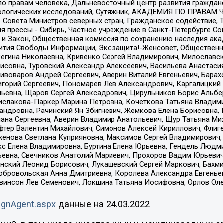
по правам человека, Дальневосточный центр развития гражданс
ологических исследований, Сутяжник, АКАДЕМИЯ ПО ПРАВАМ Ч
е Совета Министров северных стран, Гражданское содействие,
я прессы - Сибирь, Частное учреждение в Санкт-Петербурге С
 и Закон, Общественная комиссия по сохранению наследия ак
звития Свободы Информации, Экозащита!-Женсовет, Общественн
Регина Николаевна, Кривенко Сергей Владимирович, Милославс
совна, Туровский Александр Алексеевич, Васильева Анастасия
Пивоваров Андрей Сергеевич, Аверин Виталий Евгеньевич, Бара
горий Сергеевич, Пономарев Лев Александрович, Каргалицкий 
ньевна, Щаров Сергей Алексадрович, Цирульников Борис Альбер
ислакова-Паркер Марина Петровна, Кочеткова Татьяна Владими
сандровна, Рачинский Ян Збигневич, Жемкова Елена Борисовна,
лана Сергеевна, Аверин Владимир Анатольевич, Щур Татьяна М
фтер Валентин Михайлович, Симонов Алексей Кириллович, Флиг
женова Светлана Куприяновна, Максимов Сергей Владимирович, 
кс Елена Владимировна, Буртина Елена Юрьевна, Гендель Людм
евна, Свечников Анатолий Мариевич, Прохоров Вадим Юрьевич
инский Леонид Борисович, Лукашевский Сергей Маркович, Бахм
Добровольская Анна Дмитриевна, Королева Александра Евгенье
евинсон Лев Семенович, Локшина Татьяна Иосифовна, Орлов Ол
ignAgent.aspx
данные на
24.03.2022