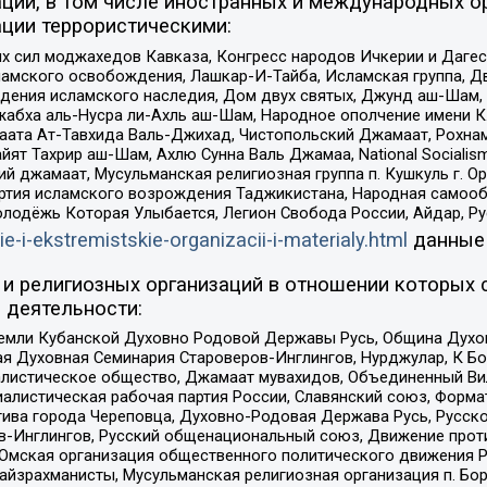
ций, в том числе иностранных и международных ор
ции террористическими:
ил моджахедов Кавказа, Конгресс народов Ичкерии и Дагеста
ламского освобождения, Лашкар-И-Тайба, Исламская группа, Дв
ения исламского наследия, Дом двух святых, Джунд аш-Шам, 
жабха аль-Нусра ли-Ахль аш-Шам, Народное ополчение имени К.
ата Ат-Тавхида Валь-Джихад, Чистопольский Джамаат, Рохнам
ят Тахрир аш-Шам, Ахлю Сунна Валь Джамаа, National Socialism
ий джамаат, Мусульманская религиозная группа п. Кушкуль г. 
ртия исламского возрождения Таджикистана, Народная самооб
олодёжь Которая Улыбается, Легион Свобода России, Айдар, Р
ie-i-ekstremistskie-organizacii-i-materialy.html
данные
и религиозных организаций в отношении которых 
 деятельности:
земли Кубанской Духовно Родовой Державы Русь, Община Духо
 Духовная Семинария Староверов-Инглингов, Нурджулар, К Бо
листическое общество, Джамаат мувахидов, Объединенный Вил
иалистическая рабочая партия России, Славянский союз, Форма
ива города Череповца, Духовно-Родовая Держава Русь, Русск
-Инглингов, Русский общенациональный союз, Движение против
 Омская организация общественного политического движения Р
йзрахманисты, Мусульманская религиозная организация п. Бо