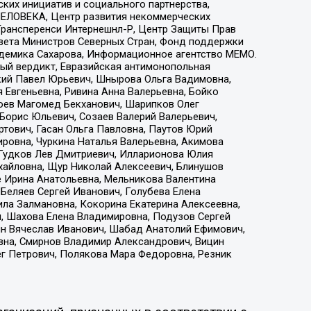
ких инициатив и социального партнерства,
ЕЛОВЕКА, Центр развития некоммерческих
 Трансперенси Интернешнл-Р, Центр Защиты Прав
овета Министров Северных Стран, Фонд поддержки
адемика Сахарова, Информационное агентство МЕМО.
ый вердикт, Евразийская антимонопольная
кий Павел Юрьевич, Шнырова Ольга Вадимовна,
 Евгеньевна, Ривина Анна Валерьевна, Бойко
хоев Магомед Бекханович, Шарипков Олег
Борис Юльевич, Созаев Валерий Валерьевич,
тович, Гасан Ольга Павловна, Паутов Юрий
ровна, Чуркина Наталья Валерьевна, Акимова
 Гудков Лев Дмитриевич, Илларионова Юлия
ихайловна, Щур Николай Алексеевич, Блинушов
е Ирина Анатольевна, Мельникова Валентина
Беляев Сергей Иванович, Голубева Елена
ила Залмановна, Кокорина Екатерина Алексеевна,
, Шахова Елена Владимировна, Подузов Сергей
ин Вячеслав Иванович, Шабад Анатолий Ефимович,
вна, Смирнов Владимир Александрович, Вицин
ег Петрович, Полякова Мара Федоровна, Резник