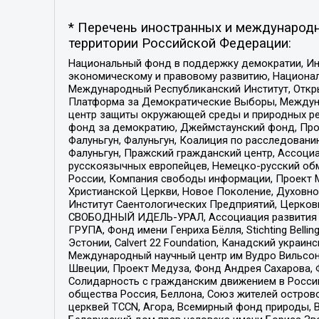
* Перечень иностранных и международн
территории Российской Федерации:
Национальный фонд в поддержку демократии, Ин
экономическому и правовому развитию, Национ
Международный Республиканский Институт, Откры
Платформа за Демократические Выборы, Междуна
центр защиты окружающей среды и природных ресу
фонд за демократию, Джеймстаунский фонд, Прож
Фалуньгун, Фалуньгун, Коалиция по расследован
Фалуньгун, Пражский гражданский центр, Ассоци
русскоязычных европейцев, Немецко-русский об
России, Компания свободы информации, Проект М
Христианской Церкви, Новое Поколение, Духовн
Институт Саентологических Предприятий, Церков
СВОБОДНЫЙ ИДЕЛЬ-УРАЛ, Ассоциация развития ж
ГРУПА, Фонд имени Генриха Бёлля, Stichting Bellin
Эстонии, Calvert 22 Foundation, Канадский укра
Международный научный центр им Вудро Вильсона
Швеции, Проект Медуза, Фонд Андрея Сахарова, Ф
Солидарность с гражданским движением в России 
общества Россия, Беллона, Союз жителей острово
церквей TCCN, Агора, Всемирный фонд природы, B