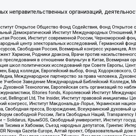
ых неправительственных организаций, деятельнос
ститут Открытое Общество Фонд Содействия, Фонд Открытое 
альный Демократический Институт Международных Отношений,
тая Россия, Институт современной России, Черноморский фонд
родный центр электоральных исследований, Германский фонд
рсов, Свободная Россия, Всемирный конгресс украинцев, Атла
ект Хармони, Родники дракона, Врачи против насильственного
ию преследования в отношении Фалуньгун в Китае, Всемирная о
ация школ политических исследований при Совете Европы, Цен
мен, Бард колледж, Европейский выбор, Фонд Ходорковского,
едиа, Международное партнерство за права человека, Духовно
ое Учебное Заведение Международный Библейский Колледж, М
ь Духовной Технологии, Европейская сеть организаций по наб
урналистики, IStories fonds, Королевский Институт Между
gcat, Bellingcat Ltd, The Insider, Институт правовой инициатив
инский конгресс, Институт Макдональда-Лорье, Украинская нац
, Свободная пресса, Возрождение, Всеукраинский духовный цен
орум свободной России, Лига Свободных Наций, Transparеncy I
– Solidarus, КрымSOS, Свободный университет, Институт госу
в Тисима и Хабомаи, Съезд народных депутатов, Гринпис Инте
DR Novaja Gazeta-Europe, Алтай проект, Образовательный дом 