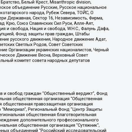
атство, Белый Крест, Misanthropic division,
еское объединение Русские, Русское национальное
котатарского народа, Рубеж Севера, ТОЙС, О
ри Державная, Сектор 16, Независимость, Фирма,
д Крю, Союз Славянских Сил Руси, Алля-Аят,
я и свобода, Нация и свобода, W.H.С., Фалунь Дафа,
рупцией, Фонд защиты прав граждан, Штабы
ение русского движения, Народное движение Адат,
етских Светлых Родов, Совет Советских
ение Организации украинских националистов, Черный
ическое Движение Весна, Верховный Совет
ельный комитет совета народных депутатов
ции социально-правовых программ "Лилит", Дальневосточное общественное движение "Маяк", Санкт-Петербургская ЛГБТ-инициативная группа "Выход", Инициативная группа ЛГБТ+ "Реверс", Алексеев Андрей Викторович, Бекбулатова Таисия Львовна, Беляев Иван Михайлович, Владыкина Елена Сергеевна, Гельман Марат Александрович, Никульшина Вероника Юрьевна, Толоконникова Надежда Андреевна, Шендерович Виктор Анатольевич, Общество с ограниченной ответственностью "Данное сообщение", Общество с ограниченной ответственностью Издательский дом "Новая глава", Айнбиндер Александра Александровна, Московский комьюнити-центр для ЛГБТ+инициатив, Благотворительный фонд развития филантропии, Deutsche Welle (Германия, Kurt-Schumacher-Strasse 3, 53113 Bonn), Борзунова Мария Михайловна, Воробьев Виктор Викторович, Голубева Анна Львовна, Константинова Алла Михайловна, Малкова Ирина Владимировна, Мурадов Мурад Абдулгалимович, Осетинская Елизавета Николаевна, Понасенков Евгений Николаевич, Ганапольский Матвей Юрьевич, Киселев Евгений Алексеевич, Борухович Ирина Григорьевна, Дремин Иван Тимофеевич, Дубровский Дмитрий Викторович, Красноярская региональная общественная организация поддержки и развития альтернативных образовательных технологий и межкультурных коммуникаций "ИНТЕРРА", Маяковская Екатерина Алексеевна, Фейгин Марк Захарович, Филимонов Андрей Викторович, Дзугкоева Регина Николаевна, Доброхотов Роман Александрович, Дудь Юрий Александрович, Елкин Сергей Владимирович, Кругликов Кирилл Игоревич, Сабунаева Мария Леонидовна, Семенов Алексей Владимирович, Шаинян Карен Багратович, Шульман Екатерина Михайловна, Асафьев Артур Валерьевич, Вахштайн Виктор Семенович, Венедиктов Алексей Алексеевич, Лушникова Екатерина Евгеньевна, Волков Леонид Михайлович, Невзоров Александр Глебович, Пархоменко Сергей Борисович, Сироткин Ярослав Николаевич, Кара-Мурза Владимир Владимирович, Баранова Наталья Владимировна, Гозман Леонид Яковлевич, Кагарлицкий Борис Юльевич, Климарев Михаил Валерьевич, Милов Владимир Станиславович, Автономная некоммерческая организация Краснодарский центр современного искусства "Типография", Моргенштерн Алишер Тагирович, Соболь Любовь Эдуардовна, Общество с ограниченной ответственностью "ЛИЗА НОРМ", Каспаров Гарри Кимович, Ходорковский Михаил Борисович, Общество с ограниченной ответственностью "Апрельские тезисы", Данилович Ирина Брониславовна, Кашин Олег Владимирович, Петров Николай Владимирович, Пивоваров Алексей Владимирович, Соколов Михаил Владимирович, Цветкова Юлия Владимировна, Чичваркин Евгений Александрович, Комитет против пыток/Команда против пыток, Общество с ограниченной ответственностью "Первый научный", Общество с ограниченной ответственностью "Вертолет и ко", Белоцерковская Вероника Борисовна, Кац Максим Евгеньевич, Лазарева Татьяна Юрьевна, Шаведдинов Руслан Табризович, Яшин Илья Валерьевич, Общество с ограниченной ответственностью "Иноагент ААВ", Алешковский Дмитрий Петрович, Альбац Евгения Марковна, Быков Дмитрий Львович, Галямина Юлия Евгеньевна, Лойко Сергей Леонидович, Мартынов Кирилл Константинович, Медведев Сергей Александрович, Крашенинников Федор Геннадиевич, Гордеева Катерина Вл