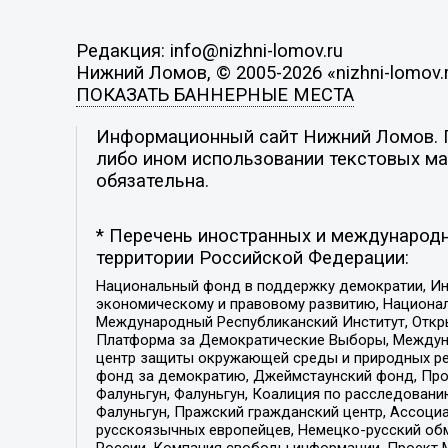
Редакция: info@nizhni-lomov.ru
Нижний Ломов, © 2005-2026 «nizhni-lomov.
ПОКАЗАТЬ БАННЕРНЫЕ МЕСТА
Информационный сайт Нижний Ломов. По
либо ином использовании текстовых мат
обязательна.
* Перечень иностранных и международн
территории Российской Федерации:
Национальный фонд в поддержку демократии, Ин
экономическому и правовому развитию, Национ
Международный Республиканский Институт, Откры
Платформа за Демократические Выборы, Междуна
центр защиты окружающей среды и природных ресу
фонд за демократию, Джеймстаунский фонд, Прож
Фалуньгун, Фалуньгун, Коалиция по расследован
Фалуньгун, Пражский гражданский центр, Ассоци
русскоязычных европейцев, Немецко-русский об
России, Компания свободы информации, Проект М