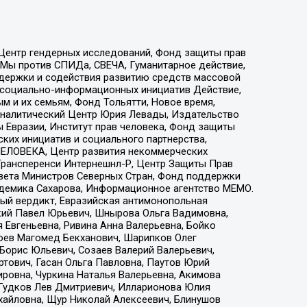
 Центр гендерных исследований, Фонд защиты прав
 Мы против СПИДа, СВЕЧА, Гуманитарное действие,
ддержки и содействия развитию средств массовой
р социально-информационных инициатив Действие,
 и их семьям, Фонд Тольятти, Новое время,
, Аналитический Центр Юрия Левады, Издательство
 Евразии, Институт прав человека, Фонд защиты
ких инициатив и социального партнерства,
ЕЛОВЕКА, Центр развития некоммерческих
 Трансперенси Интернешнл-Р, Центр Защиты Прав
овета Министров Северных Стран, Фонд поддержки
адемика Сахарова, Информационное агентство МЕМО.
ый вердикт, Евразийская антимонопольная
кий Павел Юрьевич, Шнырова Ольга Вадимовна,
 Евгеньевна, Ривина Анна Валерьевна, Бойко
хоев Магомед Бекханович, Шарипков Олег
Борис Юльевич, Созаев Валерий Валерьевич,
тович, Гасан Ольга Павловна, Паутов Юрий
ровна, Чуркина Наталья Валерьевна, Акимова
 Гудков Лев Дмитриевич, Илларионова Юлия
ихайловна, Щур Николай Алексеевич, Блинушов