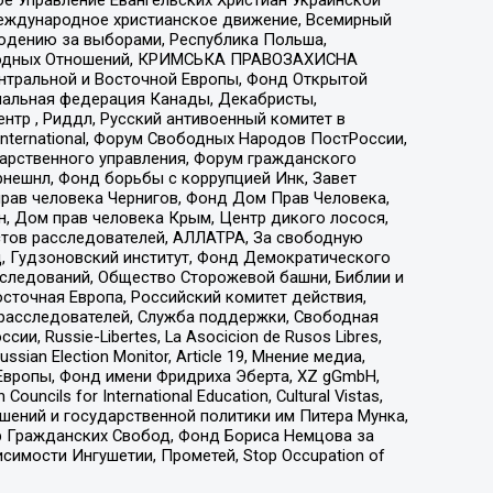
еждународное христианское движение, Всемирный
людению за выборами, Республика Польша,
народных Отношений, КРИМСЬКА ПРАВОЗАХИСНА
ы Центральной и Восточной Европы, Фонд Открытой
иональная федерация Канады, Декабристы,
тр , Риддл, Русский антивоенный комитет в
nternational, Форум Свободных Народов ПостРоссии,
дарственного управления, Форум гражданского
рнешнл, Фонд борьбы с коррупцией Инк, Завет
прав человека Чернигов, Фонд Дом Прав Человека,
н, Дом прав человека Крым, Центр дикого лосося,
стов расследователей, АЛЛАТРА, За свободную
д, Гудзоновский институт, Фонд Демократического
сследований, Общество Сторожевой башни, Библии и
сточная Европа, Российский комитет действия,
-расследователей, Служба поддержки, Свободная
 Russie-Libertes, La Asocicion de Rusos Libres,
an Election Monitor, Article 19, Мнение медиа,
Европы, Фонд имени Фридриха Эберта, XZ gGmbH,
ls for International Education, Cultural Vistas,
ошений и государственной политики им Питера Мунка,
 Гражданских Свобод, Фонд Бориса Немцова за
имости Ингушетии, Прометей, Stop Occupation of