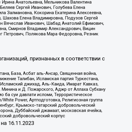
е Ирина Анатольевна, Мельникова Валентина
Беляев Сергей Иванович, Голубева Елена
ила Залмановна, Кокорина Екатерина Алексеевна,
, Шахова Елена Владимировна, Подузов Сергей
ин Вячеслав Иванович, Шабад Анатолий Ефимович,
вна, Смирнов Владимир Александрович, Вицин
ег Петрович, Полякова Мара Федоровна, Резник
ганизаций, признанных в соответствии с
на, База, Асбат аль-Ансар, Священная война,
ижение Талибан, Исламская партия Туркестана,
Исламский джихад, Аль-Каида, Имарат Кавказ,
 Минина и Д. Пожарского, Аджр от Аллаха Субхану
о ба суи давлати исломи, Террористическое
/White Power, Артподготовка, Религиозная группа
Оренбург, Крымско-татарский добровольческий
орона, Дуббайский джамаат, московская ячейка,
усский добровольческий корпус
 на
16.11.2023