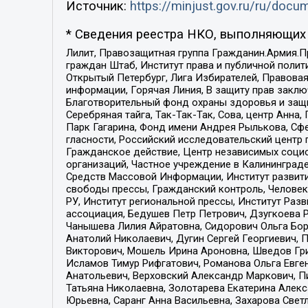
Источник:
https://minjust.gov.ru/ru/doc
* Сведения реестра НКО, выполняющих 
Лилит, Правозащитная группа Гражданин.Армия.П
граждан Штаб, Институт права и публичной поли
Открытый Петербург, Лига Избирателей, Правова
информации, Горячая Линия, В защиту прав закл
Благотворительный фонд охраны здоровья и защи
Серебряная тайга, Так-Так-Так, Сова, центр Анн
Парк Гагарина, Фонд имени Андрея Рылькова, Сф
гласности, Российский исследовательский центр 
Гражданское действие, Центр независимых соци
организаций, Частное учреждение в Калининград
Средств Массовой Информации, Институт развити
свободы прессы, Гражданский контроль, Человек
РУ, Институт региональной прессы, Институт Ра
ассоциация, Бедушев Петр Петрович, Дзугкоева 
Чанышева Лилия Айратовна, Сидорович Ольга Бори
Анатолий Николаевич, Дугин Сергей Георгиевич, 
Викторович, Мошель Ирина Ароновна, Шведов Гри
Исламов Тимур Рифгатович, Романова Ольга Евге
Анатольевич, Верховский Александр Маркович, П
Татьяна Николаевна, Золотарева Екатерина Алек
Юрьевна, Саранг Анна Васильевна, Захарова Свет