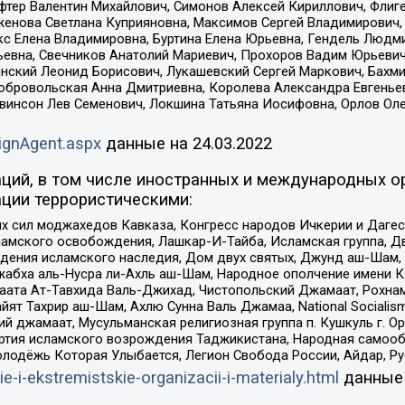
фтер Валентин Михайлович, Симонов Алексей Кириллович, Флиг
женова Светлана Куприяновна, Максимов Сергей Владимирович, 
кс Елена Владимировна, Буртина Елена Юрьевна, Гендель Людм
евна, Свечников Анатолий Мариевич, Прохоров Вадим Юрьевич
инский Леонид Борисович, Лукашевский Сергей Маркович, Бахм
Добровольская Анна Дмитриевна, Королева Александра Евгенье
евинсон Лев Семенович, Локшина Татьяна Иосифовна, Орлов Ол
ignAgent.aspx
данные на
24.03.2022
ций, в том числе иностранных и международных ор
ции террористическими:
ил моджахедов Кавказа, Конгресс народов Ичкерии и Дагеста
ламского освобождения, Лашкар-И-Тайба, Исламская группа, Дв
ения исламского наследия, Дом двух святых, Джунд аш-Шам, 
жабха аль-Нусра ли-Ахль аш-Шам, Народное ополчение имени К.
ата Ат-Тавхида Валь-Джихад, Чистопольский Джамаат, Рохнам
ят Тахрир аш-Шам, Ахлю Сунна Валь Джамаа, National Socialism
ий джамаат, Мусульманская религиозная группа п. Кушкуль г. 
ртия исламского возрождения Таджикистана, Народная самооб
олодёжь Которая Улыбается, Легион Свобода России, Айдар, Р
ie-i-ekstremistskie-organizacii-i-materialy.html
данные