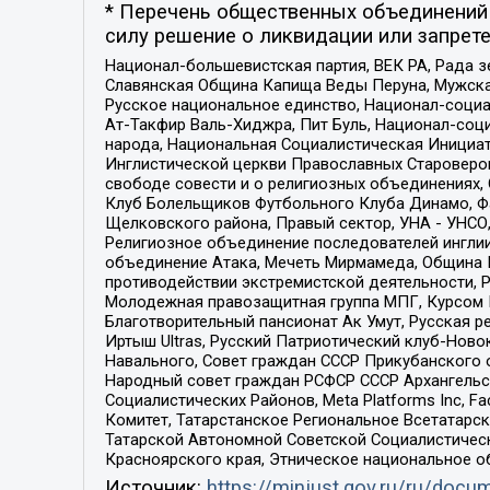
* Перечень общественных объединений 
силу решение о ликвидации или запрете
Национал-большевистская партия, ВЕК РА, Рада 
Славянская Община Капища Веды Перуна, Мужская
Русское национальное единство, Национал-социа
Ат-Такфир Валь-Хиджра, Пит Буль, Национал-соц
народа, Национальная Социалистическая Инициат
Инглистической церкви Православных Староверов
свободе совести и о религиозных объединениях,
Клуб Болельщиков Футбольного Клуба Динамо, Фа
Щелковского района, Правый сектор, УНА - УНСО, У
Религиозное объединение последователей инглии
объединение Атака, Мечеть Мирмамеда, Община К
противодействии экстремистской деятельности, 
Молодежная правозащитная группа МПГ, Курсом П
Благотворительный пансионат Ак Умут, Русская ре
Иртыш Ultras, Русский Патриотический клуб-Нов
Навального, Совет граждан СССР Прикубанского 
Народный совет граждан РСФСР СССР Архангельск
Социалистических Районов, Meta Platforms Inc, 
Комитет, Татарстанское Региональное Всетатар
Татарской Автономной Советской Социалистическ
Красноярского края, Этническое национальное о
Источник:
https://minjust.gov.ru/ru/doc