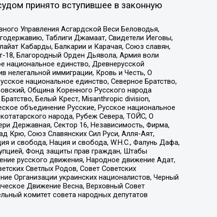
судом принято вступившее в законную
вного Управления Асгардской Веси Беловодья,
годержавию, Таблиги Джамаат, Свидетели Иеговы,
айат Кабарды, Балкарии и Карачая, Союз славян,
т-18, Благородный Орден Дьявола, Армия воли
ое национальное единство, Древнерусской
 нелегальной иммиграции, Кровь и Честь, О
усское национальное единство, Северное Братство,
ровский, Община Коренного Русского народа
атство, Белый Крест, Misanthropic division,
еское объединение Русские, Русское национальное
котатарского народа, Рубеж Севера, ТОЙС, О
ри Державная, Сектор 16, Независимость, Фирма,
д Крю, Союз Славянских Сил Руси, Алля-Аят,
я и свобода, Нация и свобода, W.H.С., Фалунь Дафа,
рупцией, Фонд защиты прав граждан, Штабы
ение русского движения, Народное движение Адат,
етских Светлых Родов, Совет Советских
ение Организации украинских националистов, Черный
ическое Движение Весна, Верховный Совет
ельный комитет совета народных депутатов