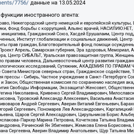
uments/7756/
данные на
13.05.2024
функции иностранного агента:
раво, Нижегородский центр немецкой и европейской культуры,
тики, Фонд борьбы с коррупцией, Альянс врачей, НАСИЛИЮ.НЕТ,
я инициатива, Гражданский Союз, Хасдей Ерушалаим, Центр по
юченных, Институт глобализации и социальных движений, Цент
ты прав граждан, Благотворительный фонд помощи осужденным
а, Проект Апрель, Самарская губерния, Эра здоровья, Мемориал
ера, Центр СИБАЛЬТ, Уральская правозащитная группа, Женщины
по правам человека, Дальневосточный центр развития гражданс
ологических исследований, Сутяжник, АКАДЕМИЯ ПО ПРАВАМ Ч
е Совета Министров северных стран, Гражданское содействие,
я прессы - Сибирь, Частное учреждение в Санкт-Петербурге С
 и Закон, Общественная комиссия по сохранению наследия ак
звития Свободы Информации, Экозащита!-Женсовет, Общественн
Регина Николаевна, Кривенко Сергей Владимирович, Милославс
совна, Туровский Александр Алексеевич, Васильева Анастасия
Пивоваров Андрей Сергеевич, Аверин Виталий Евгеньевич, Бара
горий Сергеевич, Пономарев Лев Александрович, Каргалицкий 
ньевна, Щаров Сергей Алексадрович, Цирульников Борис Альбер
ислакова-Паркер Марина Петровна, Кочеткова Татьяна Владими
сандровна, Рачинский Ян Збигневич, Жемкова Елена Борисовна,
лана Сергеевна, Аверин Владимир Анатольевич, Щур Татьяна М