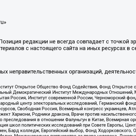
ru»
зиция редакции не всегда совпадает с точкой зре
ериалов с настоящего сайта на иных ресурсах в с
ых неправительственных организаций, деятельнос
ститут Открытое Общество Фонд Содействия, Фонд Открытое 
альный Демократический Институт Международных Отношений,
тая Россия, Институт современной России, Черноморский фонд
родный центр электоральных исследований, Германский фонд
рсов, Свободная Россия, Всемирный конгресс украинцев, Атла
ект Хармони, Родники дракона, Врачи против насильственного
ию преследования в отношении Фалуньгун в Китае, Всемирная о
ация школ политических исследований при Совете Европы, Цен
мен, Бард колледж, Европейский выбор, Фонд Ходорковского,
едиа, Международное партнерство за права человека, Духовно