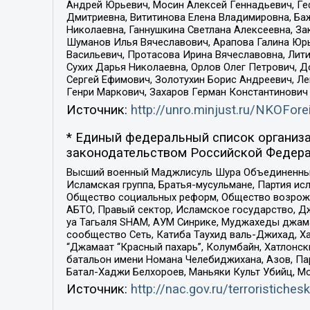
Андрей Юрьевич, Мосин Алексей Геннадьевич, Ге
Дмитриевна, Вититинова Елена Владимировна, Ба
Николаевна, Ганнушкина Светлана Алексеевна, За
Шуманов Илья Вячеславович, Арапова Галина Юрь
Васильевич, Протасова Ирина Вячеславовна, Лит
Сухих Дарья Николаевна, Орлов Олег Петрович, 
Сергей Ефимович, Золотухин Борис Андреевич, Л
Генри Маркович, Захаров Герман Константинович
Источник:
http://unro.minjust.ru/NKOFore
* Единый федеральный список организа
законодательством Российской Федера
Высший военный Маджлисуль Шура Объединенных с
Исламская группа, Братья-мусульмане, Партия ис
Общество социальных реформ, Общество возрожд
АБТО, Правый сектор, Исламское государство, Д
уа Тагьаля SHAM, АУМ Синрике, Муджахеды джама
сообщество Сеть, Катиба Таухид валь-Джихад, Хай
“Джамаат “Красный пахарь”, Колумбайн, Хатлонск
батальон имени Номана Челебиджихана, Азов, Па
Батал-Хаджи Белхороев, Маньяки Культ Убийц, М
Источник:
http://nac.gov.ru/terroristichesk