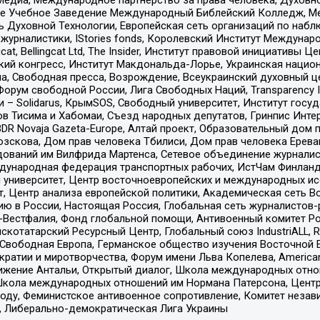
ое Учебное Заведение Международный Библейский Колледж, М
ь Духовной Технологии, Европейская сеть организаций по наб
урналистики, IStories fonds, Королевский Институт Между
gcat, Bellingcat Ltd, The Insider, Институт правовой инициатив
инский конгресс, Институт Макдональда-Лорье, Украинская нац
, Свободная пресса, Возрождение, Всеукраинский духовный цен
орум свободной России, Лига Свободных Наций, Transparеncy I
– Solidarus, КрымSOS, Свободный университет, Институт госу
в Тисима и Хабомаи, Съезд народных депутатов, Гринпис Инте
DR Novaja Gazeta-Europe, Алтай проект, Образовательный дом 
зскова, Дом прав человека Тбилиси, Дом прав человека Ерева
едований им Вилфрида Мартенса, Сетевое объединение журнали
Международная федерация транспортных рабочих, ИстЧам Финлан
й университет, Центр восточноевропейских и международных и
, Центр анализа европейской политики, Академическая сеть Во
ю в России, Настоящая Россия, Глобальная сеть журналистов
естфалия, Фонд глобальной помощи, Антивоенный комитет России,
татарский Ресурсный Центр, Глобальный союз IndustriALL, Russi
 Свободная Европа, Германское общество изучения Восточной 
и и миротворчества, Форум имени Льва Копелева, American Counci
ое движение Антальи, Открытый диалог, Школа международных отн
Школа международных отношений им Нормана Патерсона, Центр
ду, Феминистское антивоенное сопротивление, Комитет независ
а, Либерально-демократическая Лига Украины