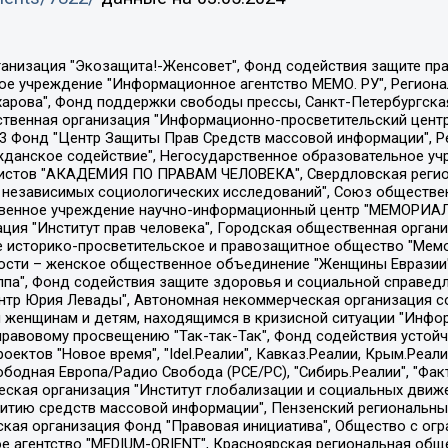
Общество с ограниченной ответственностью "Радио Свободная Европа/Радио Свобода", Чешское информационное агентство "MEDIUM-ORIENT", Красноярская региональная общественная организация "Мы против СПИДа", Камалягин Денис Николаевич, Маркелов Сергей Евгеньевич, Пономарев Лев Александрович, Савицкая Людмила Алексеевна, Автономная некоммерческая организация "Центр по работе с проблемой насилия "НАСИЛИЮ.НЕТ", Межрегиональный профессиональный союз работников здравоохранения "Альянс врачей", Юридическое лицо, зарегистрированное в Латвийской Республике, SIA "Medusa Project" (регистрационный номер 40103797863, дата регистрации 10.06.2014), Некоммерческая организация "Фонд по борьбе с коррупцией", Автономная некоммерческая организация "Институт права и публичной политики", Баданин Роман Сергеевич, Гликин Максим Александрович, Железнова Мария Михайловна, Лукьянова Юлия Сергеевна, Маетная Елизавета Витальевна, Маняхин Петр Борисович, Чуракова Ольга Владимировна, Ярош Юлия Петровна, Юридическое лицо "The Insider SIA", зарегистрированное в Риге, Латвийская Республика (дата регистрации 26.06.2015), являющееся администратором доменного имени интернет-издания "The Insider SIA", https://theins.ru, Постернак Алексей Евгеньевич, Рубин Михаил Аркадьевич, Анин Роман Александрович, Юридическое лицо Istories fonds, зарегистрированное в Латвийской Республике (регистрационный номер 50008295751, дата регистрации 24.02.2020), Великовский Дмитрий Александрович, Долинина Ирина Николаевна, Мароховская Алеся Алексеевна, Шлейнов Роман Юрьевич, Шмагун Олеся Валентиновна, Общество с ограниченной ответственностью "Альтаир 2021", Общество с ограниченной ответственностью "Вега 2021", Общество с ограниченной ответственностью "Главный редактор 2021", Общество с ограниченной ответственностью "Ромашки монолит", Важенков Артем Валерьевич, Ивановская областная общественная организация "Центр гендерных исследований", Гурман Юрий Альбертович, Медиапроект "ОВД-Инфо", Егоров Владимир Владимирович, Жилинский Владимир Александрович, Общество с ограниченной ответственностью "ЗП", Иванова София Юрьевна, Карезина Инна Павловна, Кильтау Екатерина Викторовна, Петров Алексей Викторович, Пискунов Сергей Евгеньевич, Смирнов Сергей Сергеевич, Тихонов Михаил Сергеевич, Общество с ограниченной ответственностью "ЖУРНАЛИСТ-ИНОСТРАННЫЙ АГЕНТ", Арапова Галина Юрьевна, Вольтская Татьяна Анатольевна, Американская компания "Mason G.E.S. Anonymous Foundation" (США), являющаяся владельцем интернет-издания https://mnews.world/, Компания "Stichting Bellingcat", зарегистрированная в Нидерландах (дата регистрации 11.07.2018), Захаров Андрей Вячеславович, Клепиковская Екатерина Дмитриевна, Общество с ограниченной ответственностью "МЕМО", Перл Роман Александрович, Симонов Евгений Алексеевич, Соловьева Елена Анатольевна, Сотников Даниил Владимирович, Сурначева Елизавета Дмитриевна, Автономная некоммерческая организация по защите прав человека и информированию населения "Якутия – Наше Мнение", Общество с ограниченной ответственностью "Москоу диджитал медиа", с 26.01.2023 Общество с ограниченной ответственностью "Чайка Белые сады", Ветошкина Валерия Валерьевна, Заговора Максим Александрович, Межрегиональное общественное движение "Российская ЛГБТ - сеть", Оленичев Максим Владимирович, Павлов Иван Юрьевич, Скворцова Елена Сергеевна, Общество с ограниченной ответственностью "Как бы инагент", Кочетков Игорь Викторович, Общество с ограниченной ответственностью "Честные выборы", Еланчик Олег Александрович, Общество с ограниченной ответственностью "Нобелевский призыв", Гималова Регина Эмилевна, Григорьев Андрей Валерьевич, Григорьева Алина Александровна, Ассоциация по содействию защите прав призывников, альтернативнослужащих и военнослужащих "Правозащитная группа "Гражданин.Армия.Право", Хисамова Регина Фаритовна, Автономная некоммерческая организация по реализа