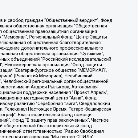
ции социально-правовых программ "Лилит", Дальневосточное общественное движение "Маяк", Санкт-Петербургская ЛГБТ-инициативная группа "Выход", Инициативная группа ЛГБТ+ "Реверс", Алексеев Андрей Викторович, Бекбулатова Таисия Львовна, Беляев Иван Михайлович, Владыкина Елена Сергеевна, Гельман Марат Александрович, Никульшина Вероника Юрьевна, Толоконникова Надежда Андреевна, Шендерович Виктор Анатольевич, Общество с ограниченной ответственностью "Данное сообщение", Общество с ограниченной ответственностью Издательский дом "Новая глава", Айнбиндер Александра Александровна, Московский комьюнити-центр для ЛГБТ+инициатив, Благотворительный фонд развития филантропии, Deutsche Welle (Германия, Kurt-Schumacher-Strasse 3, 53113 Bonn), Борзунова Мария Михайловна, Воробьев Виктор Викторович, Голубева Анна Львовна, Константинова Алла Михайловна, Малкова Ирина Владимировна, Мурадов Мурад Абдулгалимович, Осетинская Елизавета Николаевна, Понасенков Евгений Николаевич, Ганапольский Матвей Юрьевич, Киселев Евгений Алексеевич, Борухович Ирина Григорьевна, Дремин Иван Тимофеевич, Дубровский Дмитрий Викторович, Красноярская региональная общественная организация поддержки и развития альтернативных образовательных технологий и межкультурных коммуникаций "ИНТЕРРА", Маяковская Екатерина Алексеевна, Фейгин Марк Захарович, Филимонов Андрей Викторович, Дзугкоева Регина Николаевна, Доброхотов Роман Александрович, Дудь Юрий Александрович, Елкин Сергей Владимирович, Кругликов Кирилл Игоревич, Сабунаева Мария Леонидовна, Семенов Алексей Владимирович, Шаинян Карен Багратович, Шульман Екатерина Михайловна, Асафьев Артур Валерьевич, Вахштайн Виктор Семенович, Венедиктов Алексей Алексеевич, Лушникова Екатерина Евгеньевна, Волков Леонид Михайлович, Невзоров Александр Глебович, Пархоменко Сергей Борисович, Сироткин Ярослав Николаевич, Кара-Мурза Владимир Владимирович, Баранова Наталья Владимировна, Гозман Леонид Яковлевич, Кагарлицкий Борис Юльевич, Климарев Михаил Валерьевич, Милов Владимир Станиславович, Автономная некоммерческая организация Краснодарский центр современного искусства "Типография", Моргенштерн Алишер Тагирович, Соболь Любовь Эдуардовна, Общество с ограниченной ответственностью "ЛИЗА НОРМ", Каспаров Гарри Кимович, Ходорковский Михаил Борисович, Общество с ограниченной ответственностью "Апрельские тезисы", Данилович Ирина Брониславовна, Кашин Олег Владимирович, Петров Николай Владимирович, Пивоваров Алексей Владимирович, Соколов Михаил Владимирович, Цветкова Юлия Владимировна, Чичваркин Евгений Александрович, Комитет против пыток/Команда против пыток, Общество с ограниченной ответственностью "Первый научный", Общество с ограниченной ответственностью "Вертолет и ко", Белоцерковская Вероника Борисовна, Кац Максим Евгеньевич, Лазарева Татьяна Юрьевна, Шаведдинов Руслан Табризович, Яшин Илья Валерьевич, Общество с ограниченной ответственностью "Иноагент ААВ", Алешковский Дмитрий Петрович, Альбац Евгения Марковна, Быков Дмитрий Львович, Галямина Юлия Евгеньевна, Лойко Сергей Леонидович, Мартынов Кирилл Константинович, Медведев Сергей Александрович, Крашенинников Федор Геннадиевич, Гордеева Катерина Вл