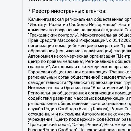
* Реестр иностранных агентов:
Калининградская региональная общественная организация "Экозащита!-Женсовет", Фонд содействия защите прав и свобод граждан "Общественный вердикт", Фонд "Институт Развития Свободы Информации", Частное учреждение "Информационное агентство МЕМО. РУ", Региональная общественная организация "Общественная комиссия по сохранению наследия академика Сахарова", Фонд поддержки свободы прессы, Санкт-Петербургская общественная правозащитная организация "Гражданский контроль", Межрегиональная общественная организация "Информационно-просветительский центр "Мемориал", Региональный Фонд "Центр Защиты Прав Средств Массовой Информации", с 05.12.2023 Фонд "Центр Защиты Прав Средств массовой информации", Региональная общественная благотворительная организация помощи беженцам и мигрантам "Гражданское содействие", Негосударственное образовательное учреждение дополнительного профессионального образования (повышение квалификации) специалистов "АКАДЕМИЯ ПО ПРАВАМ ЧЕЛОВЕКА", Свердловская региональная общественная организация "Сутяжник", Автономная некоммерческая организация "Центр независимых социологических исследований", Союз общественных объединений "Российский исследовательский центр по правам человека", Региональное общественное учреждение научно-информационный центр "МЕМОРИАЛ", Некоммерческая организация "Фонд защиты гласности", Автономная некоммерческая организация "Институт прав человека", Городская общественная организация "Екатеринбургское общество "МЕМОРИАЛ", Городская общественная организация "Рязанское историко-просветительское и правозащитное общество "Мемориал" (Рязанский Мемориал), Челябинский региональный орган общественной самодеятельности – женское общественное объединение "Женщины Евразии", Челябинский региональный орган общественной самодеятельности "Уральская правозащитная группа", Фонд содействия защите здоровья и социальной справедливости имени Андрея Рылькова, Автономная Некоммерческая Организация "Аналитический Центр Юрия Левады", Автономная некоммерческая организация социальной поддержки населения "Проект Апрель", Региональная общественная организация помощи женщинам и детям, находящимся в кризисной ситуации "Информационно-методический центр "Анна", Фонд содействия развитию массовых коммуникаций и правовому просвещению "Так-так-Так", Фонд содействия устойчивому развитию "Серебряная тайга", Свердловский региональный общественный фонд социальных проектов "Новое время", "Idel.Реалии", Кавказ.Реалии, Крым.Реалии, Телеканал Настоящее Время, Татаро-башкирская служба Радио Свобода (Azatliq Radiosi), Радио Свободная Европа/Радио Свобода (PCE/PC), "Сибирь.Реалии", "Фактограф", Благотворительный фонд помощи осужденным и их семьям, Автономная некоммерческая организация "Институт глобализации и социальных движений", Фонд "В защиту прав заключенных", Частное учреждение "Центр поддержки и содействия развитию средств массовой информации", Пензенский региональный общественный благотворительный фонд "Гражданский союз", "Север.Реалии", Некоммерческая организация Фонд "Правовая инициатива", 