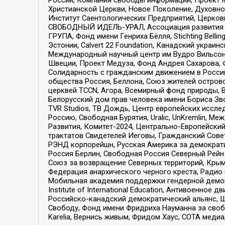
Христианской Церкви, Новое Поколение, Духовн
Институт Саентологических Предприятий, Церков
СВОБОДНЫЙ ИДЕЛЬ-УРАЛ, Ассоциация развития ж
ГРУПА, Фонд имени Генриха Бёлля, Stichting Bellin
Эстонии, Calvert 22 Foundation, Канадский укра
Международный научный центр им Вудро Вильсона
Швеции, Проект Медуза, Фонд Андрея Сахарова, Ф
Солидарность с гражданским движением в России 
общества Россия, Беллона, Союз жителей острово
церквей TCCN, Агора, Всемирный фонд природы, B
Белорусский дом прав человека имени Бориса Зво
TVR Studios, ТВ Дождь, Центр европейских иссл
Россию, Свободная Бурятия, Uralic, UnKremlin, 
Развития, Комитет-2024, Центрально-Европейски
трактатов Свидетелей Иеговы, Гражданский Совет
РЭНД корпорейшн, Русская Америка за демократи
Россия Берлин, Свободная Россия Северный Рейн-В
Союз за возвращение Северных территорий, Крымско
Федерация анархического черного креста, Радио
Мобильная академия поддержки гендерной демократи
Institute of International Education, Антивоенн
Российско-канадский демократический альянс, 
Свободу, Фонд имени Фридриха Науманна за свобо
Karelia, Вернись живым, Фридом Хаус, СОТА меди