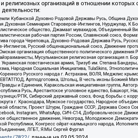
и религиозных организаций в отношении которых 
 деятельности:
земли Кубанской Духовно Родовой Державы Русь, Община Духо
 Духовная Семинария Староверов-Инглингов, Нурджулар, К Бо
листическое общество, Джамаат мувахидов, Объединенный Вил
иалистическая рабочая партия России, Славянский союз, Форма
ива города Череповца, Духовно-Родовая Держава Русь, Русск
-Инглингов, Русский общенациональный союз, Движение против
 Омская организация общественного политического движения Р
йзрахманисты, Мусульманская религиозная организация п. Бо
краинская повстанческая армия, Тризуб им. Степана Бандеры, Бр
зма, Народная Социальная Инициатива, TulaSkins, Этнополитич
оренного Русского народа г. Астрахани, ВОЛЯ, Меджлис крымс
РЕВТАТПОД, Артподготовка, Штольц, В честь иконы Божией Мате
равды и Единения, Каракольская инициативная группа, Автогра
спублика Русь, Арестантское уголовное единство, Башкорт, Наци
окузнецк/РПК, Сибирский державный союз, Фонд борьбы с кор
округа г. Краснодара, Мужское государство, Народное объедин
ой области, Проект Штурм, Граждане СССР, Держава Союз Сов
Facebook, Instagram, WhatsApp, СИЧ-С14, Добровольческое Движ
ское общественное движение, Невоград, Молодежное Демократ
ой Республики, Конгресс ойрат-калмыцкого народа, Исполнит
бъединение, ЛГБТ, Я.МЫ Сергей Фургал
uments/7822/
данные на
03.05.2024