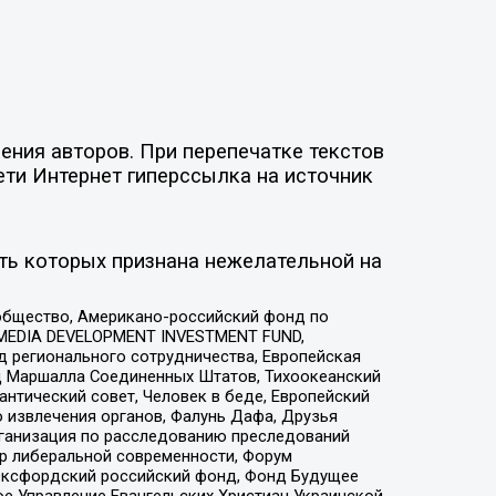
ния авторов. При перепечатке текстов
ети Интернет гиперссылка на источник
ть которых признана нежелательной на
общество, Американо-российский фонд по
 MEDIA DEVELOPMENT INVESTMENT FUND,
 регионального сотрудничества, Европейская
 Маршалла Соединенных Штатов, Тихоокеанский
нтический совет, Человек в беде, Европейский
 извлечения органов, Фалунь Дафа, Друзья
рганизация по расследованию преследований
тр либеральной современности, Форум
 Оксфордский российский фонд, Фонд Будущее
е Управление Евангельских Христиан Украинской