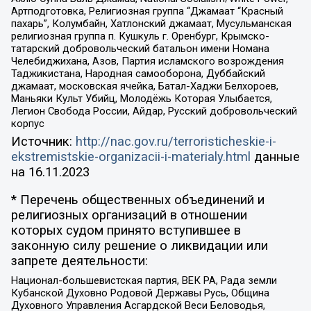
Артподготовка, Религиозная группа “Джамаат “Красный
пахарь”, Колумбайн, Хатлонский джамаат, Мусульманская
религиозная группа п. Кушкуль г. Оренбург, Крымско-
татарский добровольческий батальон имени Номана
Челебиджихана, Азов, Партия исламского возрождения
Таджикистана, Народная самооборона, Дуббайский
джамаат, московская ячейка, Батал-Хаджи Белхороев,
Маньяки Культ Убийц, Молодёжь Которая Улыбается,
Легион Свобода России, Айдар, Русский добровольческий
корпус
Источник:
http://nac.gov.ru/terroristicheskie-i-
ekstremistskie-organizacii-i-materialy.html
данные
на
16.11.2023
* Перечень общественных объединений и
религиозных организаций в отношении
которых судом принято вступившее в
законную силу решение о ликвидации или
запрете деятельности:
Национал-большевистская партия, ВЕК РА, Рада земли
Кубанской Духовно Родовой Державы Русь, Община
Духовного Управления Асгардской Веси Беловодья,