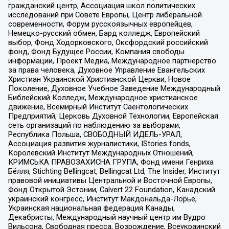
гражданский центр, Ассоциация школ политических
исследований при Совете Европы, Центр либеральной
современности, Форум русскоязычных европейцев,
Немецко-русский обмен, Бард колледж, Европейский
выбор, Фонд Ходорковского, Оксфордский российский
фонд, Фонд Будущее России, Компания свободы
информации, Проект Медиа, Международное партнерство
за права человека, Духовное Управление Евангельских
Христиан Украинской Христианской Церкви, Новое
Поколение, Духовное Учебное Заведение Международный
Библейский Колледж, Международное христианское
движение, Всемирный Институт Саентологических
Предприятий, Церковь Духовной Технологии, Европейская
сеть организаций по наблюдению за выборами,
Республика Польша, СВОБОДНЫЙ ИДЕЛЬ-УРАЛ,
Ассоциация развития журналистики, IStories fonds,
Королевский Институт Международных Отношений,
КРИМСЬКА ПРАВОЗАХИСНА ГРУПА, Фонд имени Генриха
Бёлля, Stichting Bellingcat, Bellingcat Ltd, The Insider, Институт
правовой инициативы Центральной и Восточной Европы,
Фонд Открытой Эстонии, Calvert 22 Foundation, Канадский
украинский конгресс, Институт Макдональда-Лорье,
Украинская национальная федерация Канады,
Декабристы, Международный научный центр им Вудро
Вильсона, Свободная пресса, Возрождение, Всеукраинский