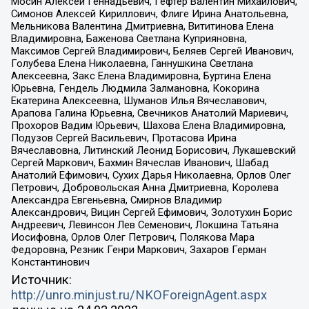
Мосин Алексей Геннадьевич, Гефтер Валентин Михайлович,
Симонов Алексей Кириллович, Флиге Ирина Анатольевна,
Мельникова Валентина Дмитриевна, Вититинова Елена
Владимировна, Баженова Светлана Куприяновна,
Максимов Сергей Владимирович, Беляев Сергей Иванович,
Голубева Елена Николаевна, Ганнушкина Светлана
Алексеевна, Закс Елена Владимировна, Буртина Елена
Юрьевна, Гендель Людмила Залмановна, Кокорина
Екатерина Алексеевна, Шуманов Илья Вячеславович,
Арапова Галина Юрьевна, Свечников Анатолий Мариевич,
Прохоров Вадим Юрьевич, Шахова Елена Владимировна,
Подузов Сергей Васильевич, Протасова Ирина
Вячеславовна, Литинский Леонид Борисович, Лукашевский
Сергей Маркович, Бахмин Вячеслав Иванович, Шабад
Анатолий Ефимович, Сухих Дарья Николаевна, Орлов Олег
Петрович, Добровольская Анна Дмитриевна, Королева
Александра Евгеньевна, Смирнов Владимир
Александрович, Вицин Сергей Ефимович, Золотухин Борис
Андреевич, Левинсон Лев Семенович, Локшина Татьяна
Иосифовна, Орлов Олег Петрович, Полякова Мара
Федоровна, Резник Генри Маркович, Захаров Герман
Константинович
Источник:
http://unro.minjust.ru/NKOForeignAgent.aspx