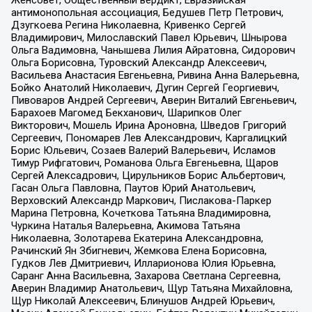
Женсовет, Общественный вердикт, Евразийская
антимонопольная ассоциация, Бедушев Петр Петрович,
Дзугкоева Регина Николаевна, Кривенко Сергей
Владимирович, Милославский Павел Юрьевич, Шнырова
Ольга Вадимовна, Чанышева Лилия Айратовна, Сидорович
Ольга Борисовна, Туровский Александр Алексеевич,
Васильева Анастасия Евгеньевна, Ривина Анна Валерьевна,
Бойко Анатолий Николаевич, Дугин Сергей Георгиевич,
Пивоваров Андрей Сергеевич, Аверин Виталий Евгеньевич,
Барахоев Магомед Бекханович, Шарипков Олег
Викторович, Мошель Ирина Ароновна, Шведов Григорий
Сергеевич, Пономарев Лев Александрович, Каргалицкий
Борис Юльевич, Созаев Валерий Валерьевич, Исламов
Тимур Рифгатович, Романова Ольга Евгеньевна, Щаров
Сергей Алексадрович, Цирульников Борис Альбертович,
Гасан Ольга Павловна, Паутов Юрий Анатольевич,
Верховский Александр Маркович, Пислакова-Паркер
Марина Петровна, Кочеткова Татьяна Владимировна,
Чуркина Наталья Валерьевна, Акимова Татьяна
Николаевна, Золотарева Екатерина Александровна,
Рачинский Ян Збигневич, Жемкова Елена Борисовна,
Гудков Лев Дмитриевич, Илларионова Юлия Юрьевна,
Саранг Анна Васильевна, Захарова Светлана Сергеевна,
Аверин Владимир Анатольевич, Щур Татьяна Михайловна,
Щур Николай Алексеевич, Блинушов Андрей Юрьевич,