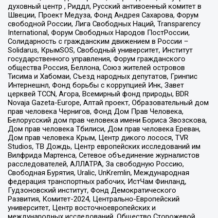
духовный центр , Риддл, Русский антивоенный комитет в
Швеции, Проект Медуза, Фонд Андрея Сахарова, Форум
свободной России, Лига Свободных Наций, Transparеncy
International, Форум Свободных Народов ПостРоссии,
Солидарность с гражданским движением в России –
Solidarus, КрымSOS, Свободный университет, Институт
государственного управления, Форум гражданского
общества Россия, Беллона, Союз жителей островов
Тисима и Хабомаи, Съезд народных депутатов, Гринпис
Интернешнл, Фонд борьбы с коррупцией Инк, Завет
церквей TCCN, Агора, Всемирный фонд природы, BDR
Novaja Gazeta-Europe, Алтай проект, Образовательный дом
прав человека Чернигов, Фонд Дом Прав Человека,
Белорусский дом прав человека имени Бориса Звозскова,
Дом прав человека Тбилиси, Дом прав человека Ереван,
Дом прав человека Крым, Центр дикого лосося, TVR
Studios, ТВ Дождь, Центр европейских исследований им
Вилфрида Мартенса, Сетевое объединение журналистов
расследователей, АЛЛАТРА, За свободную Россию,
Свободная Бурятия, Uralic, UnKremlin, Международная
федерация транспортных рабочих, ИстЧам Финланд,
Гудзоновский институт, Фонд Демократического
Развития, Комитет-2024, Центрально-Европейский
университет, Центр восточноевропейских и
международных исследований, Общество Сторожевой