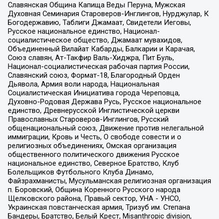
Славянская Община Капища Веды Перуна, Мужская
Духовная Семинария Староверов-Инглингов, Нурджулар, К
Богодержавию, Таблиги Джамаат, Свидетели Иеговы,
Русское национальное единство, Национал-
социалистическое общество, Джамаат мувахидов,
Объединенный Вилайат Кабарды, Балкарии и Карачая,
Союз славян, Ат-Такфир Валь-Хиджра, Пит Буль,
Национал-социалистическая рабочая партия России,
Славянский союз, Формат-18, Благородный Орден
Дьявола, Армия воли народа, Национальная
Социалистическая Инициатива города Череповца,
Духовно-Родовая Держава Русь, Русское национальное
единство, Древнерусской Инглистической церкви
Православных Староверов-Инглингов, Русский
общенациональный союз, Движение против нелегальной
иммиграции, Кровь и Честь, О свободе совести и о
религиозных объединениях, Омская организация
общественного политического движения Русское
национальное единство, Северное Братство, Клуб
Болельщиков Футбольного Клуба Динамо,
Файзрахманисты, Мусульманская религиозная организация
п. Боровский, Община Коренного Русского народа
Щелковского района, Правый сектор, УНА - УНСО,
Украинская повстанческая армия, Тризуб им. Степана
Бандеры, Братство, Белый Крест, Misanthropic division,