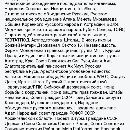
Религиозное объединение последователей инглиизма,
Народная Социальная Инициатива, TulaSkins,
Этнополитическое объединение Русские, Русское
национальное объединение Атака, Мечеть Мирмамеда,
Община Коренного Русского народа г. Астрахани, ВОЛЯ,
Меджлис крымскотатарского народа, Рубеж Севера, ТОЙС,
О противодействии экстремистской деятельности,
РЕВТАТПОД, Артподготовка, Штольц, В честь иконы
Божией Матери Державная, Сектор 16, Независимость,
Фирма, Молодежная правозащитная группа МПГ, Курсом
Правды и Единения, Каракольская инициативная группа,
Автоград Крю, Союз Славянских Сил Руси, Алля-Аят,
Благотворительный пансионат Ак Умут, Русская
республика Русь, Арестантское уголовное единство,
Башкорт, Нация и свобода, Нация и свобода, W.H.С., Фалунь
Дафа, Иртыш Ultras, Русский Патриотический клуб-
Новокузнецк/РПК, Сибирский державный союз, Фонд
борьбы с коррупцией, Фонд защиты прав граждан, Штабы
Навального, Совет граждан СССР Прикубанского округа г.
Краснодара, Мужское государство, Народное
объединение русского движения, Народное движение
Адат, Народный совет граждан РСФСР СССР
Архангельской области, Проект Штурм, Граждане СССР,
Держава Союз Советских Светлых Родов, Совет Советских
Социалистических Районов, Meta Platforms Inc, Facebook,