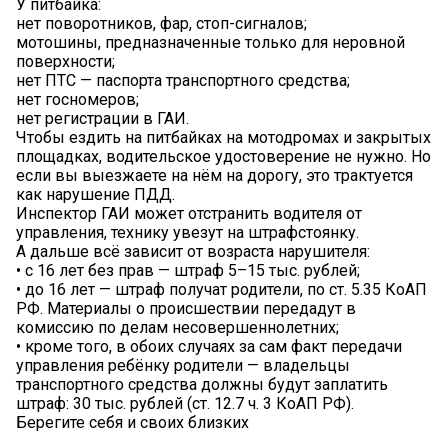
У питбайка:
нет поворотников, фар, стоп-сигналов;
мотошины, предназначенные только для неровной
поверхности;
нет ПТС — паспорта транспортного средства;
нет госномеров;
нет регистрации в ГАИ.
Чтобы ездить на питбайках на мотодромах и закрытых
площадках, водительское удостоверение не нужно. Но
если вы выезжаете на нём на дорогу, это трактуется
как нарушение ПДД.
Инспектор ГАИ может отстранить водителя от
управления, технику увезут на штрафстоянку.
️А дальше всё зависит от возраста нарушителя:
• с 16 лет без прав — штраф 5–15 тыс. рублей;
• до 16 лет — штраф получат родители, по ст. 5.35 КоАП
РФ. Материалы о происшествии передадут в
комиссию по делам несовершеннолетних;
• кроме того, в обоих случаях за сам факт передачи
управления ребёнку родители — владельцы
транспортного средства должны будут заплатить
штраф: 30 тыс. рублей (ст. 12.7 ч. 3 КоАП РФ).
️Берегите себя и своих близких️️