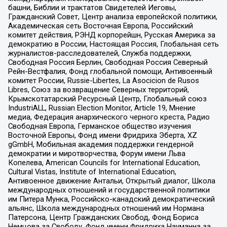
башни, Библии и трактатов Свидетелей Иеговы,
Гражданский Совет, Центр анализа европейской политики,
Академическая сеть Восточная Европа, Российский
комитет действия, РЭНД корпорейшн, Русская Америка за
демократию в России, Настоящая Россия, Глобальная сеть
журналистов-расследователей, Служба поддержки,
Свободная Россия Берлин, Свободная Россия Северный
Рейн-Вестфалия, Фонд глобальной помощи, Антивоенный
комитет России, Russie-Libertes, La Asocicion de Rusos
Libres, Союз за возвращение Северных территорий,
Крымскотатарский Ресурсный Центр, Глобальный союз
IndustriALL, Russian Election Monitor, Article 19, Мнение
медиа, Федерация анархического черного креста, Радио
Свободная Европа, Германское общество изучения
Восточной Европы, Фонд имени Фридриха Эберта, XZ
gGmbH, Мобильная академия поддержки гендерной
демократии и миротворчества, Форум имени Льва
Копелева, American Councils for International Education,
Cultural Vistas, Institute of International Education,
Антивоенное движение Антальи, Открытый диалог, Школа
международных отношений и государственной политики
им Питера Мунка, Российско-канадский демократический
альянс, Школа международных отношений им Нормана
Патерсона, Центр Гражданских Свобод, Фонд Бориса
Немцова за Свободу, Фонд имени Фридриха Науманна за