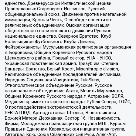
единство, Древнерусской Инглистической церкви
Православных Староверов-Инглингов, Русский
общенациональный союз, Движение против нелегальной
иммиграции, Кровь и Честь, О свободе совести и о
религиозных объединениях, Омская организация
общественного политического движения Русское
национальное единство, Северное Братство, Клуб
Болельщиков Футбольного Клуба Динамо,
Файзрахманисты, Мусульманская религиозная организация
п. Боровский, Община Коренного Русского народа
Щелковского района, Правый сектор, УНА - УНСО,
Украинская повстанческая армия, Тризуб им. Степана
Бандеры, Братство, Белый Крест, Misanthropic division,
Религиозное объединение последователей инглиизма,
Народная Социальная Инициатива, TulaSkins,
Этнополитическое объединение Русские, Русское
национальное объединение Атака, Мечеть Мирмамеда,
Община Коренного Русского народа г. Астрахани, ВОЛЯ,
Меджлис крымскотатарского народа, Рубеж Севера, ТОЙС,
О противодействии экстремистской деятельности,
РЕВТАТПОД, Артподготовка, Штольц, В честь иконы
Божией Матери Державная, Сектор 16, Независимость,
Фирма, Молодежная правозащитная группа МПГ, Курсом
Правды и Единения, Каракольская инициативная группа,
Автоград Крю, Союз Славянских Сил Руси, Алля-Аят,