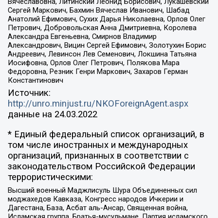
Вячеславовна, Литинский Леонид Борисович, Лукашевский
Сергей Маркович, Бахмин Вячеслав Иванович, Шабад
Анатолий Ефимович, Сухих Дарья Николаевна, Орлов Олег
Петрович, Добровольская Анна Дмитриевна, Королева
Александра Евгеньевна, Смирнов Владимир
Александрович, Вицин Сергей Ефимович, Золотухин Борис
Андреевич, Левинсон Лев Семенович, Локшина Татьяна
Иосифовна, Орлов Олег Петрович, Полякова Мара
Федоровна, Резник Генри Маркович, Захаров Герман
Константинович
Источник:
http://unro.minjust.ru/NKOForeignAgent.aspx
данные на
24.03.2022
* Единый федеральный список организаций, в
том числе иностранных и международных
организаций, признанных в соответствии с
законодательством Российской Федерации
террористическими:
Высший военный Маджлисуль Шура Объединенных сил
моджахедов Кавказа, Конгресс народов Ичкерии и
Дагестана, База, Асбат аль-Ансар, Священная война,
Исламская группа, Братья-мусульмане, Партия исламского