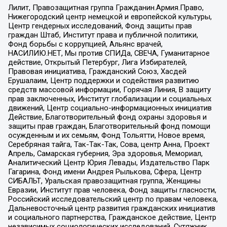
Лилит, Правозащитная группа Гражданин.Армия.Право,
Нижегородский центр немецкой и европейской культуры,
Центр гендерных исследований, Фонд защиты прав
граждан Штаб, Институт права и публичной политики,
Фонд борьбы с коррупцией, Альянс врачей,
НАСИЛИЮ.НЕТ, Мы против СПИДа, СВЕЧА, Гуманитарное
действие, Открытый Петербург, Лига Избирателей,
Правовая инициатива, Гражданский Союз, Хасдей
Ерушалаим, Центр поддержки и содействия развитию
средств массовой информации, Горячая Линия, В защиту
прав заключенных, Институт глобализации и социальных
движений, Центр социально-информационных инициатив
Действие, Благотворительный фонд охраны здоровья и
защиты прав граждан, Благотворительный фонд помощи
осужденным и их семьям, Фонд Тольятти, Новое время,
Серебряная тайга, Так-Так-Так, Сова, центр Анна, Проект
Апрель, Самарская губерния, Эра здоровья, Мемориал,
Аналитический Центр Юрия Левады, Издательство Парк
Гагарина, Фонд имени Андрея Рылькова, Сфера, Центр
СИБАЛЬТ, Уральская правозащитная группа, Женщины
Евразии, Институт прав человека, Фонд защиты гласности,
Российский исследовательский центр по правам человека,
Дальневосточный центр развития гражданских инициатив
и социального партнерства, Гражданское действие, Центр
независимых социологических исследований, Сутяжник,