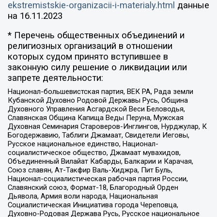
ekstremistskie-organizacii-i-materialy.html
данные
на
16.11.2023
* Перечень общественных объединений и
религиозных организаций в отношении
которых судом принято вступившее в
законную силу решение о ликвидации или
запрете деятельности:
Национал-большевистская партия, ВЕК РА, Рада земли
Кубанской Духовно Родовой Державы Русь, Община
Духовного Управления Асгардской Веси Беловодья,
Славянская Община Капища Веды Перуна, Мужская
Духовная Семинария Староверов-Инглингов, Нурджулар, К
Богодержавию, Таблиги Джамаат, Свидетели Иеговы,
Русское национальное единство, Национал-
социалистическое общество, Джамаат мувахидов,
Объединенный Вилайат Кабарды, Балкарии и Карачая,
Союз славян, Ат-Такфир Валь-Хиджра, Пит Буль,
Национал-социалистическая рабочая партия России,
Славянский союз, Формат-18, Благородный Орден
Дьявола, Армия воли народа, Национальная
Социалистическая Инициатива города Череповца,
Духовно-Родовая Держава Русь, Русское национальное