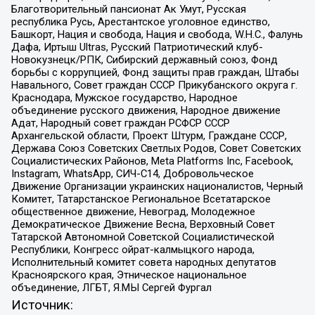
Благотворительный пансионат Ак Умут, Русская
республика Русь, Арестантское уголовное единство,
Башкорт, Нация и свобода, Нация и свобода, W.H.С., Фалунь
Дафа, Иртыш Ultras, Русский Патриотический клуб-
Новокузнецк/РПК, Сибирский державный союз, Фонд
борьбы с коррупцией, Фонд защиты прав граждан, Штабы
Навального, Совет граждан СССР Прикубанского округа г.
Краснодара, Мужское государство, Народное
объединение русского движения, Народное движение
Адат, Народный совет граждан РСФСР СССР
Архангельской области, Проект Штурм, Граждане СССР,
Держава Союз Советских Светлых Родов, Совет Советских
Социалистических Районов, Meta Platforms Inc, Facebook,
Instagram, WhatsApp, СИЧ-С14, Добровольческое
Движение Организации украинских националистов, Черный
Комитет, Татарстанское Региональное Всетатарское
общественное движение, Невоград, Молодежное
Демократическое Движение Весна, Верховный Совет
Татарской Автономной Советской Социалистической
Республики, Конгресс ойрат-калмыцкого народа,
Исполнительный комитет совета народных депутатов
Красноярского края, Этническое национальное
объединение, ЛГБТ, Я.МЫ Сергей Фургал
Источник: