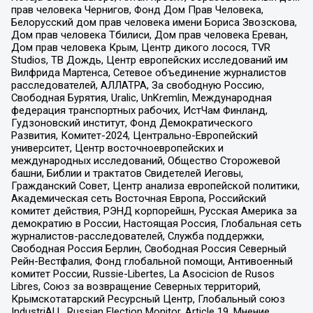
прав человека Чернигов, Фонд Дом Прав Человека,
Белорусский дом прав человека имени Бориса Звозскова,
Дом прав человека Тбилиси, Дом прав человека Ереван,
Дом прав человека Крым, Центр дикого лосося, TVR
Studios, ТВ Дождь, Центр европейских исследований им
Вилфрида Мартенса, Сетевое объединение журналистов
расследователей, АЛЛАТРА, За свободную Россию,
Свободная Бурятия, Uralic, UnKremlin, Международная
федерация транспортных рабочих, ИстЧам Финланд,
Гудзоновский институт, Фонд Демократического
Развития, Комитет-2024, Центрально-Европейский
университет, Центр восточноевропейских и
международных исследований, Общество Сторожевой
башни, Библии и трактатов Свидетелей Иеговы,
Гражданский Совет, Центр анализа европейской политики,
Академическая сеть Восточная Европа, Российский
комитет действия, РЭНД корпорейшн, Русская Америка за
демократию в России, Настоящая Россия, Глобальная сеть
журналистов-расследователей, Служба поддержки,
Свободная Россия Берлин, Свободная Россия Северный
Рейн-Вестфалия, Фонд глобальной помощи, Антивоенный
комитет России, Russie-Libertes, La Asocicion de Rusos
Libres, Союз за возвращение Северных территорий,
Крымскотатарский Ресурсный Центр, Глобальный союз
IndustriALL, Russian Election Monitor, Article 19, Мнение