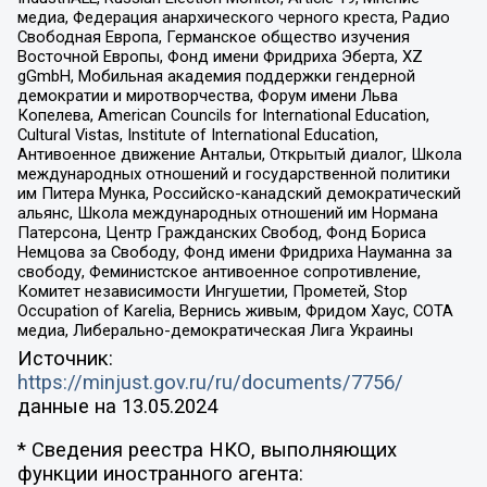
медиа, Федерация анархического черного креста, Радио
Свободная Европа, Германское общество изучения
Восточной Европы, Фонд имени Фридриха Эберта, XZ
gGmbH, Мобильная академия поддержки гендерной
демократии и миротворчества, Форум имени Льва
Копелева, American Councils for International Education,
Cultural Vistas, Institute of International Education,
Антивоенное движение Антальи, Открытый диалог, Школа
международных отношений и государственной политики
им Питера Мунка, Российско-канадский демократический
альянс, Школа международных отношений им Нормана
Патерсона, Центр Гражданских Свобод, Фонд Бориса
Немцова за Свободу, Фонд имени Фридриха Науманна за
свободу, Феминистское антивоенное сопротивление,
Комитет независимости Ингушетии, Прометей, Stop
Occupation of Karelia, Вернись живым, Фридом Хаус, СОТА
медиа, Либерально-демократическая Лига Украины
Источник:
https://minjust.gov.ru/ru/documents/7756/
данные на
13.05.2024
* Сведения реестра НКО, выполняющих
функции иностранного агента: