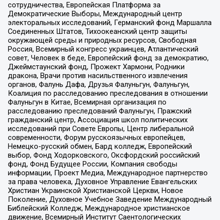
сотрудничества, Европейская Платформа за
Демократические Выборы, Международный центр
электоральных исследований, Германский фонд Маршалла
Соединенных Штатов, Тихоокеанский центр защиты
окружающей среды и природных ресурсов, Свободная
Россия, Всемирный конгресс украинцев, Атлантический
совет, Человек в беде, Европейский фонд за демократию,
Джеймстаунский фонд, Прожект Хармони, Родники
дракона, Врачи против насильственного извлечения
органов, Фалунь Дафа, Друзья Фалуньгун, Фалуньгун,
Коалиция по расследованию преследования в отношении
Фалуньгун в Китае, Всемирная организация по
расследованию преследований Фалуньгун, Пражский
гражданский центр, Ассоциация школ политических
исследований при Совете Европы, Центр либеральной
современности, Форум русскоязычных европейцев,
Немецко-русский обмен, Бард колледж, Европейский
выбор, Фонд Ходорковского, Оксфордский российский
фонд, Фонд Будущее России, Компания свободы
информации, Проект Медиа, Международное партнерство
за права человека, Духовное Управление Евангельских
Христиан Украинской Христианской Церкви, Новое
Поколение, Духовное Учебное Заведение Международный
Библейский Колледж, Международное христианское
движение, Всемирный Институт Саентологических