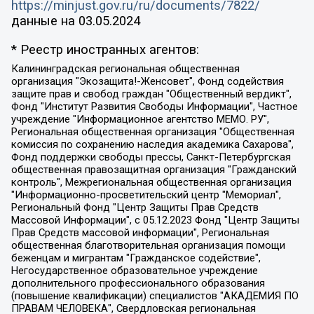
https://minjust.gov.ru/ru/documents/7822/
данные на
03.05.2024
* Реестр иностранных агентов:
Калининградская региональная общественная организация "Экозащита!-Женсовет", Фонд содействия защите прав и свобод граждан "Общественный вердикт", Фонд "Институт Развития Свободы Информации", Частное учреждение "Информационное агентство МЕМО. РУ", Региональная общественная организация "Общественная комиссия по сохранению наследия академика Сахарова", Фонд поддержки свободы прессы, Санкт-Петербургская общественная правозащитная организация "Гражданский контроль", Межрегиональная общественная организация "Информационно-просветительский центр "Мемориал", Региональный Фонд "Центр Защиты Прав Средств Массовой Информации", с 05.12.2023 Фонд "Центр Защиты Прав Средств массовой информации", Региональная общественная благотворительная организация помощи беженцам и мигрантам "Гражданское содействие", Негосударственное образовательное учреждение дополнительного профессионального образования (повышение квалификации) специалистов "АКАДЕМИЯ ПО ПРАВАМ ЧЕЛОВЕКА", Свердловская региональная общественная организация "Сутяжник", Автономная некоммерческая организация "Центр независимых социологических исследований", Союз общественных объединений "Российский исследовательский центр по правам человека", Региональное общественное учреждение научно-информационный центр "МЕМОРИАЛ", Некоммерческая организация "Фонд защиты гласности", Автономная некоммерческая организация "Институт прав человека", Городская общественная организация "Екатеринбургское общество "МЕМОРИАЛ", Городская общественная организация "Рязанское историко-просветительское и правозащитное общество "Мемориал" (Рязанский Мемориал), Челябинский региональный орган общественной самодеятельности – женское общественное объединение "Женщины Евразии", Челябинский региональный орган общественной самодеятельности "Уральская правозащитная группа", Фонд содействия защите здоровья и социальной справедливости имени Андрея Рылькова, Автономная Некоммерческая Организация "Аналитический Центр Юрия Левады", Автономная некоммерческая организация социальной поддержки населения "Проект Апрель", Региональная общественная организация помощи женщинам и детям, находящимся в кризисной ситуации "Информационно-методический центр "Анна", Фонд содействия развитию массовых коммуникаций и правовому просвещению "Так-так-Так", Фонд содействия устойчивому развитию "Серебряная тайга", Свердловский региональный общественный фонд социальных проектов "Новое время", "Idel.Реалии", Кавказ.Реалии, Крым.Реалии, Телеканал Настоящее Время, Татаро-башкирская служба Радио Свобода (Azatliq Radiosi), Радио Свободная Европа/Радио Свобода (PCE/PC), "Сибирь.Реалии", "Фактограф", Благотворительный фонд помощи осужденным и их семьям, Автономная некоммерческая организация "Институт глобализации и социальных движений", Фонд "В защиту прав заключенных", Частное учреждение "Центр поддержки и содействия развитию средств массовой информации", Пензенский региональный общественный благотворительный фонд "Гражданский союз", "Север.Реалии", Некоммерческая организация Фонд "Правовая инициатива", Общество с ограниченной ответственностью "Радио Свободная Европа/Радио Свобода", Чешское информационное агентство "MEDIUM-ORIENT", Красноярская региональная общественная организация "Мы против СПИДа", Камалягин Денис Николаевич, Маркелов Сергей Евгеньевич, Пономарев Лев Александрович, Савицкая Людмила Алексеевна, Автономная некоммерческая организация "Центр по работе с проблемой насилия "НАСИЛИЮ.НЕТ", Межрегиональный профессиональный союз работников здравоохранения "Альянс врачей", Юридическое лицо, зарегистрированное в Латвийской Республике, SIA "Medusa Project" (регистрационный номер 40103797863, дата регистрации 10.06.2014), Некоммерческая организация "Фонд по борьбе с коррупцией", Автономная некоммерческая организация "Институт права и публичной политики", Баданин Роман Сергеевич, Гликин Максим Александрович, Железнова Мария Михайловна, Лукьянова Юлия Сергеевна, Маетная Елизавета Витальевна, Маняхин Петр Борисович, Чуракова Ольга Владимировна, Ярош Юлия Петровна, Юридическое лицо "The Insider SIA", зарегистрированное в Риге, Латвийская Республика (дата регистрации 26.06.2015), являющееся администратором доменного имени интернет-издания "The Insider SIA", https://theins.ru, Постернак Алексей Евгеньевич, Рубин Михаил Аркадьевич, Анин Роман Александрович, Юридическое лицо Istories fonds, зарегистрированное в Латвийской Республике (регистрационный номер 50008295751, дата регистрации 24.02.2020), Великовский Дмитрий Александрович, Долинина Ирина Николаевна, Мароховская Алеся Алексеевна, Шлейнов Роман Юрьевич, Шмагун Олеся Валентиновна, Общество с ограниченной ответственностью "Альтаир 2021", Общество с ограниченной ответственностью "Вега 2021", Общество с ограниченной ответственностью "Главный редактор 2021", Общество с ограниченной ответственностью "Ромашки монолит", Важенков Артем Валерьевич, Ивановская областная общественная организация "Центр гендерных исследований", Гурман Юрий Альбертович, Медиапроект "ОВД-Инфо", Егоров Владимир Владимирович, Жилинский Владимир Александрович, Общество с ограниченной ответственностью "ЗП", Иванова София Юрьевна, Карезина Инна Павловна, Кильтау Екатерина Викторовна, Петров Алексей Викторович, Пискунов Сергей Евгеньевич, Смирнов Сергей Сергеевич, Тихонов Михаил Сергеевич, Общество с ограниченной ответственностью "ЖУРНАЛИСТ-ИНОСТРАННЫЙ АГЕНТ", Арапова Галина Юрьевна, Вольтская Татьяна Анатольевна, Американская компания "Mason G.E.S. Anonymous Foundation" (США), являющаяся владельцем интернет-издания https://mnews.world/, Компания "Stichting Bellingcat", зарегистрированная в Нидерландах (дата регистрации 11.07.2018), Захаров Андрей Вячеславович, Клепиковская Екатерина Дмитриевна, Общество с ограниченной ответственностью "МЕМО", Перл Роман Александрович, Симонов Евгений Алексеевич, Соловьева Елена Анатольевна, Сотников Даниил Владимирович, Сурначева Елизавета Дмитриевна, Автономная некоммерческая организация по защите прав человека и информированию населения "Якутия – Наше Мнение", Общество с ограниченной ответственностью "Москоу диджитал медиа", с 26.01.2023 Общество с ограниченной ответственностью "Чайка Белые сады", Ветошкина Валерия Валерьевна, Заговора Максим Александрович, Межрегиональное общественное движение "Российская ЛГБТ - сеть", Оленичев Максим Владимирович, Павлов Иван Юрьевич, Скворцова Елена Сергеевна, Общество с ограниченной ответственностью "Как бы инагент", Кочетков Игорь Викторович, Общество с ограниченной ответственностью "Честные выборы", Еланчик Олег Александрович, Общество с ограниченной ответственностью "Нобелевский призыв", Гималова Регина Эмилевна, Григорьев Андрей Валерьевич, Григорьева Алина Александровна, Ассоциация по содействию защите прав призывников, альтернативнослужащих и военнослужащих "Правозащитная группа "Гражданин.Армия.Право", Хисамова Регина Фаритовна, Автономная некоммерческая организация по реализации социально-правовых программ "Лилит", Дальневосточное общественное движение "Маяк", Санкт-Петербургская ЛГБТ-инициативная группа "Выход", Инициативная группа ЛГБТ+ "Реверс", Алексеев Андрей Викторович, Бекбулатова Таисия Львовна, Беляев Иван Михайлович, Владыкина Елена Сергеевна, Гельман Марат Александрович, Никульшина Вероника Юрьевна, Толоконникова Надежда Андреевна, Шендерович Виктор Анатольевич, Общество с ограниченной ответственностью "Данное сообщение", Общество с ограниченной ответственностью Издательский дом "Новая глава", Айнбиндер Александра Александровна, Московский комьюнити-центр для ЛГБТ+инициатив, Благотворительный фонд развития филантропии, Deutsche Welle (Германия, Kurt-Schumacher-Strasse 3, 53113 Bonn), Борзунова Мария Михайловна, Воробьев Виктор Викторович, Голубева Анна Львовна, Константинова Алла Михайловна, Малкова Ирина Владимировна, Мурадов Мурад Абдулгалимович, Осетинская Елизавета Николаевна, Понасенков Евгений Николаевич, Ганапольский Матвей Юрьевич, Киселев Евгений Алексеевич, Борухович Ирина Григорьевна, Дремин Иван Тимофеевич, Дубровский Дмитрий Викторович, Красноярская региональная общественная организация поддержки и развития альтернативных образовательных технологий и межкультурных коммуникаций "ИНТЕРРА", Маяковская Екатерина Алексеевна, Фейгин Марк Захарович, Филимонов Андрей Викторович, Дзугкоева Регина Николаевна, Доброхотов Роман Александрович, Дудь Юрий Александрович, Елкин Сергей Владимирович, Кругликов Кирилл Игоревич, Сабунаева Мария Леонидовна, Семенов Алексей Владимирович, Шаинян Карен Багратович, Шульман Екатерина Михайловна, Асафьев Артур Валерьевич, Вахштайн Виктор Семенович, Венедиктов Алексей Алексеевич, Лушникова Екатерина Евгеньевна, Волков Леонид Михайлович, Невзоров Александр Глебович, Пархоменко Сергей Борисович, Сироткин Ярослав Николаевич, Кара-Мурза Владимир Владимирович, Баранова Наталья Владимировна, Гозман Леонид Яковлевич, Кагарлицкий Борис Юльевич, Климарев Михаил Валерьевич, Милов Владимир Станиславович, Автономная некоммерческая организация Краснодарский центр современного искусства "Типография", Моргенштерн Алишер Тагирович, Соболь Любовь Эдуардовна, Общество с ограниченной ответственностью "ЛИЗА НОРМ", Каспаров Гарри Кимович, Ходорковский Михаил Борисович, Общество с ограниченной ответственностью "Апрельские тезисы", Данилович Ирина Брониславовна, Кашин Олег Владимирович, Петров Николай Владимирович, Пивоваров Алексей Владимирович, Соколов Михаил Владимирович, Цветкова Юлия Владимировна, Чичваркин Евгений Александрович, Комитет против пыток/Команда против пыток, Общество с ограниченной ответственностью "Первый научный", Общество с ограниченной ответственностью "Вертолет и ко", Белоцерковская Вероника Борисовна, Кац Максим Евгеньевич, Лазарева Татьяна Юрьевна, Шаведдинов Руслан Табризович, Яшин Илья Валерьевич, Общество с ограниченной ответственностью "Иноагент ААВ", Алешковский Дмитрий Петрович, Альбац Евгения Марковна, Быков Дмитрий Львович, Галямина Юлия Евгеньевна, Лойко Сергей Леонидович, Мартынов Кирилл Константинович, Медведев Сергей Александрович, Крашенинников Федор Геннадиевич, Гордеева Катерина Вл