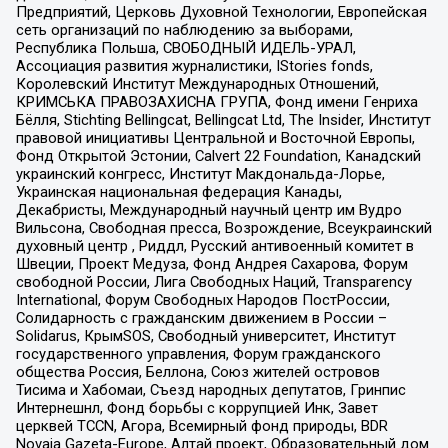
Предприятий, Церковь Духовной Технологии, Европейская
сеть организаций по наблюдению за выборами,
Республика Польша, СВОБОДНЫЙ ИДЕЛЬ-УРАЛ,
Ассоциация развития журналистики, IStories fonds,
Королевский Институт Международных Отношений,
КРИМСЬКА ПРАВОЗАХИСНА ГРУПА, Фонд имени Генриха
Бёлля, Stichting Bellingcat, Bellingcat Ltd, The Insider, Институт
правовой инициативы Центральной и Восточной Европы,
Фонд Открытой Эстонии, Calvert 22 Foundation, Канадский
украинский конгресс, Институт Макдональда-Лорье,
Украинская национальная федерация Канады,
Декабристы, Международный научный центр им Вудро
Вильсона, Свободная пресса, Возрождение, Всеукраинский
духовный центр , Риддл, Русский антивоенный комитет в
Швеции, Проект Медуза, Фонд Андрея Сахарова, Форум
свободной России, Лига Свободных Наций, Transparеncy
International, Форум Свободных Народов ПостРоссии,
Солидарность с гражданским движением в России –
Solidarus, КрымSOS, Свободный университет, Институт
государственного управления, Форум гражданского
общества Россия, Беллона, Союз жителей островов
Тисима и Хабомаи, Съезд народных депутатов, Гринпис
Интернешнл, Фонд борьбы с коррупцией Инк, Завет
церквей TCCN, Агора, Всемирный фонд природы, BDR
Novaja Gazeta-Europe, Алтай проект, Образовательный дом