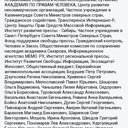
АКАДЕМИЯ ПО ПРАВАМ ЧЕЛОВЕКА, Центр развития
некоммерческих организаций, Частное учреждение в
Калининграде Совета Министров северных стран,
Гражданское содействие, Трансперенси Интернешнл-Р,
Центр Защиты Прав Средств Массовой Информации,
Институт развития прессы - Сибирь, Частное учреждение в
Санкт-Петербурге Совета Министров Северных Стран,
Фонд поддержки свободы прессы, Гражданский контроль,
Человек и Закон, Общественная комиссия по сохранению
наследия академика Сахарова, Информационное
агентство МЕМО. РУ, Институт региональной прессы,
Институт Развития Свободы Информации, Экозащита!-
Женсовет, Общественный вердикт, Евразийская
антимонопольная ассоциация, Бедушев Петр Петрович,
Дзугкоева Регина Николаевна, Кривенко Сергей
Владимирович, Милославский Павел Юрьевич, Шнырова
Ольга Вадимовна, Чанышева Лилия Айратовна, Сидорович
Ольга Борисовна, Туровский Александр Алексеевич,
Васильева Анастасия Евгеньевна, Ривина Анна Валерьевна,
Бойко Анатолий Николаевич, Дугин Сергей Георгиевич,
Пивоваров Андрей Сергеевич, Аверин Виталий Евгеньевич,
Барахоев Магомед Бекханович, Шарипков Олег
Викторович, Мошель Ирина Ароновна, Шведов Григорий
Сергеевич, Пономарев Лев Александрович, Каргалицкий