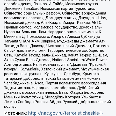
освобождения, Лашкар-И-Тайба, Исламская группа,
Движение Талибан, Исламская партия Туркестана,
Общество социальных реформ, Общество возрождения
исламского наследия, Дом двух святых, Джунд аш-Шам,
Исламский джихад, Аль-Каида, Имарат Кавказ, АБТО,
Правый сектор, Исламское государство, Джабха аль-
Нусра ли-Ахль аш-Шам, Народное ополчение имени К.
Минина и Д. Пожарского, Аджр от Аллаха Субхану уа
Тагьаля SHAM, АУМ Синрике, Муджахеды джамаата Ат-
Тавхида Валь-Джихад, Чистопольский Джамаат, Рохнамо
ба суи давлати исломи, Террористическое сообщество
Сеть, Катиба Таухид валь-Джихад, Хайят Тахрир аш-Шам,
Ахлю Сунна Валь Джамаа, National Socialism/White Power,
Артподготовка, Религиозная группа “Джамаат “Красный
пахарь”, Колумбайн, Хатлонский джамаат, Мусульманская
религиозная группа п. Кушкуль г. Оренбург, Крымско-
татарский добровольческий батальон имени Номана
Челебиджихана, Азов, Партия исламского возрождения
Таджикистана, Народная самооборона, Дуббайский
джамаат, московская ячейка, Батал-Хаджи Белхороев,
Маньяки Культ Убийц, Молодёжь Которая Улыбается,
Легион Свобода России, Айдар, Русский добровольческий
корпус
Источник:
http://nac.gov.ru/terroristicheskie-i-