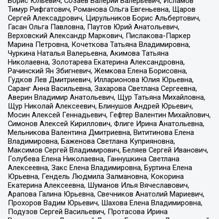
Борис Юльевич, Созаев Валерий Валерьевич, Исламов
Тимур Рифгатович, Романова Ольга Евгеньевна, Щаров
Сергей Алексадрович, Цирульников Борис Альбертович,
Гасан Ольга Павловна, Паутов Юрий Анатольевич,
Верховский Александр Маркович, Пислакова-Паркер
Марина Петровна, Кочеткова Татьяна Владимировна,
Чуркина Наталья Валерьевна, Акимова Татьяна
Николаевна, Золотарева Екатерина Александровна,
Рачинский Ян Збигневич, Жемкова Елена Борисовна,
Гудков Лев Дмитриевич, Илларионова Юлия Юрьевна,
Саранг Анна Васильевна, Захарова Светлана Сергеевна,
Аверин Владимир Анатольевич, Щур Татьяна Михайловна,
Щур Николай Алексеевич, Блинушов Андрей Юрьевич,
Мосин Алексей Геннадьевич, Гефтер Валентин Михайлович,
Симонов Алексей Кириллович, Флиге Ирина Анатольевна,
Мельникова Валентина Дмитриевна, Вититинова Елена
Владимировна, Баженова Светлана Куприяновна,
Максимов Сергей Владимирович, Беляев Сергей Иванович,
Голубева Елена Николаевна, Ганнушкина Светлана
Алексеевна, Закс Елена Владимировна, Буртина Елена
Юрьевна, Гендель Людмила Залмановна, Кокорина
Екатерина Алексеевна, Шуманов Илья Вячеславович,
Арапова Галина Юрьевна, Свечников Анатолий Мариевич,
Прохоров Вадим Юрьевич, Шахова Елена Владимировна,
Подузов Сергей Васильевич, Протасова Ирина