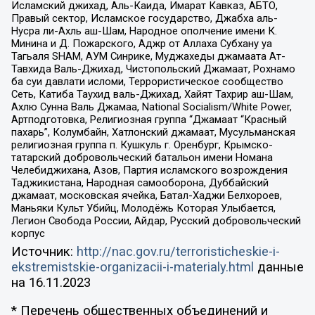
Исламский джихад, Аль-Каида, Имарат Кавказ, АБТО,
Правый сектор, Исламское государство, Джабха аль-
Нусра ли-Ахль аш-Шам, Народное ополчение имени К.
Минина и Д. Пожарского, Аджр от Аллаха Субхану уа
Тагьаля SHAM, АУМ Синрике, Муджахеды джамаата Ат-
Тавхида Валь-Джихад, Чистопольский Джамаат, Рохнамо
ба суи давлати исломи, Террористическое сообщество
Сеть, Катиба Таухид валь-Джихад, Хайят Тахрир аш-Шам,
Ахлю Сунна Валь Джамаа, National Socialism/White Power,
Артподготовка, Религиозная группа “Джамаат “Красный
пахарь”, Колумбайн, Хатлонский джамаат, Мусульманская
религиозная группа п. Кушкуль г. Оренбург, Крымско-
татарский добровольческий батальон имени Номана
Челебиджихана, Азов, Партия исламского возрождения
Таджикистана, Народная самооборона, Дуббайский
джамаат, московская ячейка, Батал-Хаджи Белхороев,
Маньяки Культ Убийц, Молодёжь Которая Улыбается,
Легион Свобода России, Айдар, Русский добровольческий
корпус
Источник:
http://nac.gov.ru/terroristicheskie-i-
ekstremistskie-organizacii-i-materialy.html
данные
на
16.11.2023
* Перечень общественных объединений и