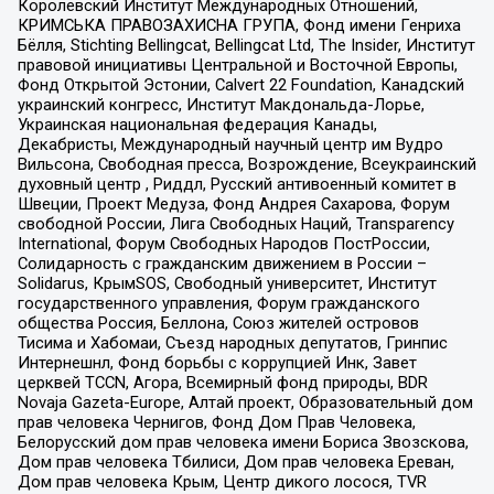
Королевский Институт Международных Отношений,
КРИМСЬКА ПРАВОЗАХИСНА ГРУПА, Фонд имени Генриха
Бёлля, Stichting Bellingcat, Bellingcat Ltd, The Insider, Институт
правовой инициативы Центральной и Восточной Европы,
Фонд Открытой Эстонии, Calvert 22 Foundation, Канадский
украинский конгресс, Институт Макдональда-Лорье,
Украинская национальная федерация Канады,
Декабристы, Международный научный центр им Вудро
Вильсона, Свободная пресса, Возрождение, Всеукраинский
духовный центр , Риддл, Русский антивоенный комитет в
Швеции, Проект Медуза, Фонд Андрея Сахарова, Форум
свободной России, Лига Свободных Наций, Transparеncy
International, Форум Свободных Народов ПостРоссии,
Солидарность с гражданским движением в России –
Solidarus, КрымSOS, Свободный университет, Институт
государственного управления, Форум гражданского
общества Россия, Беллона, Союз жителей островов
Тисима и Хабомаи, Съезд народных депутатов, Гринпис
Интернешнл, Фонд борьбы с коррупцией Инк, Завет
церквей TCCN, Агора, Всемирный фонд природы, BDR
Novaja Gazeta-Europe, Алтай проект, Образовательный дом
прав человека Чернигов, Фонд Дом Прав Человека,
Белорусский дом прав человека имени Бориса Звозскова,
Дом прав человека Тбилиси, Дом прав человека Ереван,
Дом прав человека Крым, Центр дикого лосося, TVR