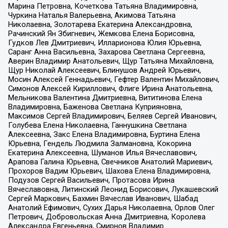
Марина Петровна, Кочеткова Татьяна Владимировна,
Чуркина Наталья Валерьевна, Акимова Татьяна
Николаевна, Золотарева Екатерина Александровна,
Рачинский Ян Збигневич, Жемкова Елена Борисовна,
Гудков Лев Дмитриевич, Илларионова Юлия Юрьевна,
Саранг Анна Васильевна, Захарова Светлана Сергеевна,
Аверин Владимир Анатольевич, Щур Татьяна Михайловна,
Щур Николай Алексеевич, Блинушов Андрей Юрьевич,
Мосин Алексей Геннадьевич, Гефтер Валентин Михайлович,
Симонов Алексей Кириллович, Флиге Ирина Анатольевна,
Мельникова Валентина Дмитриевна, Вититинова Елена
Владимировна, Баженова Светлана Куприяновна,
Максимов Сергей Владимирович, Беляев Сергей Иванович,
Голубева Елена Николаевна, Ганнушкина Светлана
Алексеевна, Закс Елена Владимировна, Буртина Елена
Юрьевна, Гендель Людмила Залмановна, Кокорина
Екатерина Алексеевна, Шуманов Илья Вячеславович,
Арапова Галина Юрьевна, Свечников Анатолий Мариевич,
Прохоров Вадим Юрьевич, Шахова Елена Владимировна,
Подузов Сергей Васильевич, Протасова Ирина
Вячеславовна, Литинский Леонид Борисович, Лукашевский
Сергей Маркович, Бахмин Вячеслав Иванович, Шабад
Анатолий Ефимович, Сухих Дарья Николаевна, Орлов Олег
Петрович, Добровольская Анна Дмитриевна, Королева
Александра Евгеньевна, Смирнов Владимир