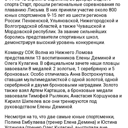
спорта Старт, прошли региональные соревнования по
плаванию Лисьма. В них приняли участие около 800
юных спортсменов 9-15 лет из шести регионов
России: Пензенской, Ульяновской, Нижегородской и
Волгоградской областей, а также Чувашской и
Мордовской республик. За звание сильнейших
боролись представители спортивных школ,
демонстрируя высокий уровень конкуренции.
Команду СОК Волна из Нижнего Ломова
представляли 13 воспитанников Елены Деминой и
Олега Кулагина. В официальном зачете наши пловцы
завоевали 8 медалей: 2 золотые, 1 серебряную и 5
бронзовых. Особо отличилась Анна Вострокнутова,
ставшая мультимедалисткой с одной золотой, одной
серебряной и двумя бронзовыми наградами. Золото
также взял Артем Карташов, а бронзовые медали
завоевали Тимофей Рылякин, Анастасия Коршунова и
Кирилл Шипелев все они тренируются под
руководством Елены Деминой.
Несмотря на то, что две самые юные спортсменки,
Полина Ембулаева (тренер Елена Демина) и Юстина
Устинова (тренер Олег Кулагин), выступали вне