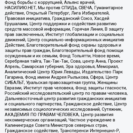
Фонд борьбы с коррупцией, Альянс врачей,
НАСИЛИЮ.НЕТ, Мы против СПИДа, СВЕЧА, Гуманитарное
действие, Открытый Петербург, Лига Избирателей,
Правовая инициатива, Гражданский Союз, Хасдей
Ерушалаим, Центр поддержки и содействия развитию
средств массовой информации, Горячая Линия, В защиту
прав заключенных, Институт глобализации и социальных
движений, Центр социально-информационных инициатив
Действие, Благотворительный фонд охраны здоровья и
защиты прав граждан, Благотворительный фонд помощи
осужденным и их семьям, Фонд Тольятти, Новое время,
Серебряная тайга, Так-Так-Так, Сова, центр Анна, Проект
Апрель, Самарская губерния, Эра здоровья, Мемориал,
Аналитический Центр Юрия Левады, Издательство Парк
Гагарина, Фонд имени Андрея Рылькова, Сфера, Центр
СИБАЛЬТ, Уральская правозащитная группа, Женщины
Евразии, Институт прав человека, Фонд защиты гласности,
Российский исследовательский центр по правам человека,
Дальневосточный центр развития гражданских инициатив
и социального партнерства, Гражданское действие, Центр
независимых социологических исследований, Сутяжник,
АКАДЕМИЯ ПО ПРАВАМ ЧЕЛОВЕКА, Центр развития
некоммерческих организаций, Частное учреждение в
Калининграде Совета Министров северных стран,
Гражданское содействие, Трансперенси Интернешнл-Р,