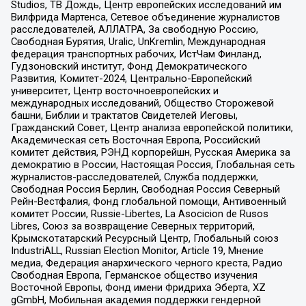
Studios, ТВ Дождь, Центр европейских исследований им
Вилфрида Мартенса, Сетевое объединение журналистов
расследователей, АЛЛАТРА, За свободную Россию,
Свободная Бурятия, Uralic, UnKremlin, Международная
федерация транспортных рабочих, ИстЧам Финланд,
Гудзоновский институт, Фонд Демократического
Развития, Комитет-2024, Центрально-Европейский
университет, Центр восточноевропейских и
международных исследований, Общество Сторожевой
башни, Библии и трактатов Свидетелей Иеговы,
Гражданский Совет, Центр анализа европейской политики,
Академическая сеть Восточная Европа, Российский
комитет действия, РЭНД корпорейшн, Русская Америка за
демократию в России, Настоящая Россия, Глобальная сеть
журналистов-расследователей, Служба поддержки,
Свободная Россия Берлин, Свободная Россия Северный
Рейн-Вестфалия, Фонд глобальной помощи, Антивоенный
комитет России, Russie-Libertes, La Asocicion de Rusos
Libres, Союз за возвращение Северных территорий,
Крымскотатарский Ресурсный Центр, Глобальный союз
IndustriALL, Russian Election Monitor, Article 19, Мнение
медиа, Федерация анархического черного креста, Радио
Свободная Европа, Германское общество изучения
Восточной Европы, Фонд имени Фридриха Эберта, XZ
gGmbH, Мобильная академия поддержки гендерной