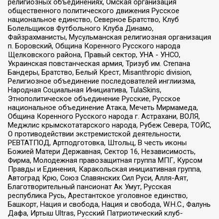
религиозных объединениях, Омская организация
общественного политического движения Русское
национальное единство, Северное Братство, Клуб
Болельщиков Футбольного Клуба Динамо,
Файзрахманисты, Мусульманская религиозная организация
п. Боровский, Община Коренного Русского народа
Щелковского района, Правый сектор, УНА - УНСО,
Украинская повстанческая армия, Тризуб им. Степана
Бандеры, Братство, Белый Крест, Misanthropic division,
Религиозное объединение последователей инглиизма,
Народная Социальная Инициатива, TulaSkins,
Этнополитическое объединение Русские, Русское
национальное объединение Атака, Мечеть Мирмамеда,
Община Коренного Русского народа г. Астрахани, ВОЛЯ,
Меджлис крымскотатарского народа, Рубеж Севера, ТОЙС,
О противодействии экстремистской деятельности,
РЕВТАТПОД, Артподготовка, Штольц, В честь иконы
Божией Матери Державная, Сектор 16, Независимость,
Фирма, Молодежная правозащитная группа МПГ, Курсом
Правды и Единения, Каракольская инициативная группа,
Автоград Крю, Союз Славянских Сил Руси, Алля-Аят,
Благотворительный пансионат Ак Умут, Русская
республика Русь, Арестантское уголовное единство,
Башкорт, Нация и свобода, Нация и свобода, W.H.С., Фалунь
Дафа, Иртыш Ultras, Русский Патриотический клуб-