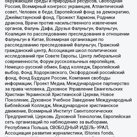
окружающей среды и природных ресурсов, Свободная
Россия, Всемирный конгресс украинцев, Атлантический
совет, Человек в беде, Европейский фонд за демократию,
Джеймстаунский фонд, Прожект Хармони, Родники
дракона, Врачи против насильственного извлечения
органов, Фалунь Дафа, Друзья Фалуньгун, Фалуньгун,
Коалиция по расследованию преследования в отношении
Фалуньгун в Китае, Всемирная организация по
расследованию преследований Фалуньгун, Пражский
гражданский центр, Ассоциация школ политических
исследований при Совете Европы, Центр либеральной
современности, Форум русскоязычных европейцев,
Немецко-русский обмен, Бард колледж, Европейский
выбор, Фонд Ходорковского, Оксфордский российский
фонд, Фонд Будущее России, Компания свободы
информации, Проект Медиа, Международное партнерство
за права человека, Духовное Управление Евангельских
Христиан Украинской Христианской Церкви, Новое
Поколение, Духовное Учебное Заведение Международный
Библейский Колледж, Международное христианское
движение, Всемирный Институт Саентологических
Предприятий, Церковь Духовной Технологии, Европейская
сеть организаций по наблюдению за выборами,
Республика Польша, СВОБОДНЫЙ ИДЕЛЬ-УРАЛ,
Ассоциация развития журналистики, IStories fonds,