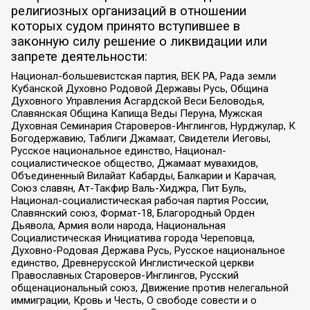
религиозных организаций в отношении
которых судом принято вступившее в
законную силу решение о ликвидации или
запрете деятельности:
Национал-большевистская партия, ВЕК РА, Рада земли
Кубанской Духовно Родовой Державы Русь, Община
Духовного Управления Асгардской Веси Беловодья,
Славянская Община Капища Веды Перуна, Мужская
Духовная Семинария Староверов-Инглингов, Нурджулар, К
Богодержавию, Таблиги Джамаат, Свидетели Иеговы,
Русское национальное единство, Национал-
социалистическое общество, Джамаат мувахидов,
Объединенный Вилайат Кабарды, Балкарии и Карачая,
Союз славян, Ат-Такфир Валь-Хиджра, Пит Буль,
Национал-социалистическая рабочая партия России,
Славянский союз, Формат-18, Благородный Орден
Дьявола, Армия воли народа, Национальная
Социалистическая Инициатива города Череповца,
Духовно-Родовая Держава Русь, Русское национальное
единство, Древнерусской Инглистической церкви
Православных Староверов-Инглингов, Русский
общенациональный союз, Движение против нелегальной
иммиграции, Кровь и Честь, О свободе совести и о