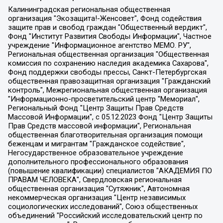
Калининградская региональная общественная организация "Экозащита!-Женсовет", Фонд содействия защите прав и свобод граждан "Общественный вердикт", Фонд "Институт Развития Свободы Информации", Частное учреждение "Информационное агентство МЕМО. РУ", Региональная общественная организация "Общественная комиссия по сохранению наследия академика Сахарова", Фонд поддержки свободы прессы, Санкт-Петербургская общественная правозащитная организация "Гражданский контроль", Межрегиональная общественная организация "Информационно-просветительский центр "Мемориал", Региональный Фонд "Центр Защиты Прав Средств Массовой Информации", с 05.12.2023 Фонд "Центр Защиты Прав Средств массовой информации", Региональная общественная благотворительная организация помощи беженцам и мигрантам "Гражданское содействие", Негосударственное образовательное учреждение дополнительного профессионального образования (повышение квалификации) специалистов "АКАДЕМИЯ ПО ПРАВАМ ЧЕЛОВЕКА", Свердловская региональная общественная организация "Сутяжник", Автономная некоммерческая организация "Центр независимых социологических исследований", Союз общественных объединений "Российский исследовательский центр по правам человека", Региональное общественное учреждение научно-информационный центр "МЕМОРИАЛ", Некоммерческая организация "Фонд защиты гласности", Автономная некоммерческая организация "Институт прав человека", Городская общественная организация "Екатеринбургское общество "МЕМОРИАЛ", Городская общественная организация "Рязанское историко-просветительское и правозащитное общество "Мемориал" (Рязанский Мемориал), Челябинский региональный орган общественной самодеятельности – женское общественное объединение "Женщины Евразии", Челябинский региональный орган общественной самодеятельности "Уральская правозащитная группа", Фонд содействия защите здоровья и социальной справедливости имени Андрея Рылькова, Автономная Некоммерческая Организация "Аналитический Центр Юрия Левады", Автономная некоммерческая организация социальной поддержки населения "Проект Апрель", Региональная общественная организация помощи женщинам и детям, находящимся в кризисной ситуации "Информационно-методический центр "Анна", Фонд содействия развитию массовых коммуникаций и правовому просвещению "Так-так-Так", Фонд содействия устойчивому развитию "Серебряная тайга", Свердловский региональный общественный фонд социальных проектов "Новое время", "Idel.Реалии", Кавказ.Реалии, Крым.Реалии, Телеканал Настоящее Время, Татаро-башкирская служба Радио Свобода (Azatliq Radiosi), Радио Свободная Европа/Радио Свобода (PCE/PC), "Сибирь.Реалии", "Фактограф", Благотворительный фонд помощи осужденным и их семьям, Автономная некоммерческая организация "Институт глобализации и социальных движений", Фонд "В защиту прав заключенных", Частное учреждение "Центр поддержки и содействия развитию средств массовой информации", Пензенский региональный общественный благотворительный фонд "Гражданский союз", "Север.Реалии", Некоммерческая организация Фонд "Правовая инициатива", Общество с ограниченной ответственностью "Радио Свободная Европа/Радио Свобода", Чешское информационное агентство "MEDIUM-ORIENT", Красноярская региональная общественная организация "Мы против СПИДа", Камалягин Денис Николаевич, Маркелов Сергей Евгеньевич, Пономарев Лев Александрович, Савицкая Людмила Алексеевна, Автономная некоммерческая организация "Центр по работе с проблемой насилия "НАСИЛИЮ.НЕТ", Межрегиональный профессиональный союз работников здравоохранения "Альянс врачей", Юридическое лицо, зарегистрированное в Латвийской Республике, SIA "Medusa Project" (регистрационный номер 40103797863, дата регистрации 10.06.2014), Некоммерческая организация "Фонд по борьбе с коррупцией", Автономная некоммерческая организация "Институт права и публичной политики", Баданин Роман Сергеевич, Гликин Максим Александрович, Железнова Мария Михайловна, Лукьянова Юлия Сергеевна, Маетная Елизавета Витальевна, Маняхин Петр Борисович, Чуракова Ольга Владимировна, Ярош Юлия Петровна, Юридическое лицо "The Insider SIA", зарегистрированное в Риге, Латвийская Республика (дата регистрации 26.06.2015), являющееся администратором доменного имени интернет-издания "The Insider SIA", https://theins.ru, Постернак Алексей Евгеньевич, Рубин Михаил Аркадьевич, Анин Роман Александрович, Юридическое лицо Istories fonds, зарегистрированное в Латвийской Республике (регистрационный номер 50008295751, дата регистрации 24.02.2020), Великовский Дмитрий Александрович, Долинина Ирина Николаевна, Мароховская Алеся Алексеевна, Шлейнов Роман Юрьевич, Шмагун Олеся Валентиновна, Общество с ограниченной ответственностью "Альтаир 2021", Общество с ограниченной ответственностью "Вега 2021", Общество с ограниченной ответственностью "Главный редактор 2021", Общество с ограниченной ответственностью "Ромашки монолит", Важенков Артем Валерьевич, Ивановская областная общественная организация "Центр гендерных исследований", Гурман Юрий Альбертович, Медиапроект "ОВД-Инфо", Егоров Владимир Владимирович, Жилинский Владимир Александрович, Общество с ограниченной ответственностью "ЗП", Иванова София Юрьевна, Карезина Инна Павловна, Кильтау Екатерина Викторовна, Петров Алексей Викторович, Пискунов Сергей Евгеньевич, Смирнов Сергей Сергеевич, Тихонов Михаил Сергеевич, Общество с ограниченной ответственностью "ЖУРНАЛИСТ-ИНОСТРАННЫЙ АГЕНТ", Арапова Галина Юрьевна, Вольтская Татьяна Анатольевна, Американская компания "Mason G.E.S. Anonymous Foundation" (США), являющаяся владельцем интернет-издания https://mnews.world/, Компания "Stichting Bellingcat", зарегистрированная в Нидерландах (дата регистрации 11.07.2018), Захаров Андрей Вячеславович, Клепиковская Екатерина Дмитриевна, Общество с ограниченной ответственностью "МЕМО", Перл Роман Александрович, Симонов Евгений Алексеевич, Соловьева Елена Анатольевна, Сотников Даниил Владимирович, Сурначева Елизавета Дмитриевна, Автономная некоммерческая организация по защите прав человека и информированию населения "Якутия – Наше Мнение", Общество с ограниченной ответственностью "Москоу диджитал медиа", с 26.01.2023 Общество с ограниченной ответственностью "Чайка Белые сады", Ветошкина Валерия Валерьевна, Заговора Максим Александрович, Межрегиональное общественное движение "Российская ЛГБТ - сеть", Оленичев Максим Владимирович, Павлов Иван Юрьевич, Скворцова Елена Сергеевна, Общество с ограниченной ответственностью "Как бы инагент", Кочетков Игорь Викторович, Общество с ограниченной ответственностью "Честные выборы", Еланчик Олег Александрович, Общество с ограниченной ответственностью "Нобелевский призыв", Гималова Регина Эмилевна, Григорьев Андрей Валерьевич, Григорьева Алина Александровна, Ассоциация по содействию защите прав призывников, альтернативнослужащих и военнослужащих "Правозащитная группа "Гражданин.Армия.Право", Хисамова Регина Фаритовна, Автономная некоммерческая организация по реализации социально-правовых программ "Лилит", Дальневосточное общественное движение "Маяк", Санкт-Петербургская ЛГБТ-инициативная группа "Выход", Инициативная группа ЛГБТ+ "Реверс", Алексеев Андрей Викторович, Бекбулатова Таисия Львовна, Беляев Иван Михайлович, Владыкина Елена Сергеевна, Гельман Марат Александрович, Никульшина Вероника Юрьевна, Толоконникова Надежда Андреевна, Шендерович Виктор Анатольевич, Общество с ограниченной ответственностью "Данное сообщение", Общество с ограниченной ответственностью Издательский дом "Новая глава", Айнбиндер Александра Александровна, Московский комьюнити-центр для ЛГБТ+инициатив, Благотворительный фонд развития филантропии, Deutsche Welle (Германия, Kurt-Schumacher-Strasse 3, 53113 Bonn), Борзунова Мария Михайловна, Воробьев Виктор Викторович, Голубева Анна Львовна, Константинова Алла Михайловна, Малкова Ирина Владимировна, Мурадов Мурад Абдулгалимович, Осетинская Елизавета Николаевна, Понасенков Евгений Николаевич, Ганапольский Матвей Юрьевич, Киселев Евгений Алексеевич, Борухович Ирина Григорьевна, Дремин Иван Тимофеевич, Дубровский Дмитрий Викторович, Красноярская региональная общественная организация поддержки и развития альтернативных образовательных технологий и межкультурных коммуникаций "ИНТЕРРА", Маяковская Екатерина Алексеевна, Фейгин Марк Захарович, Филимонов Андрей Викторович, Дзугкоева Регина Николаевна, Доброхотов Роман Александрович, Дудь Юрий Александрович, Елкин Сергей Владимирович, Кругликов Кирилл Игоревич, Сабунаева Мария Леонидовна, Семенов Алексей Владимирович, Шаинян Карен Багратович, Шульман Екатерина Михайловна, Асафьев Артур Валерьевич, Вахштайн Виктор Семенович, Венедиктов Алексей Алексеевич, Лушникова Екатерина Евгеньевна, Волков Леонид Михайлович, Невзоров Александр Глебович, Пархоменко Сергей Борисович, Сироткин Ярослав Николаевич, Кара-Мурза Владимир Владимирович, Баранова Наталья Владимировна, Гозман Леонид Яковлевич, Кагарлицкий Борис Юльевич, Климарев Михаил Валерьевич, Милов Владимир Станиславович, Автономная некоммерческая организация Краснодарский центр современного искусства "Типография", Моргенштерн Алишер Тагирович, Соболь Любовь Эдуардовна, Общество с ограниченной ответственностью "ЛИЗА НОРМ", Каспаров Гарри Кимович, Ходорковский Михаил Борисович, Общество с ограниченной ответственностью "Апрельские тезисы", Данилович Ирина Брониславовна, Кашин Олег Владимирович, Петров Николай Владимирович, Пивоваров Алексей Владимирович, Соколов Михаил Владимирович, Цветкова Юлия Владимировна, Чичваркин Евгений Александрович, Комитет против пыток/Команда против пыток, Общество с ограниченной ответственностью "Первый научный", Общество с ограниченной ответственностью "Вертолет и ко", Белоцерковская Вероника Борисовна, Кац Максим Евгеньевич, Лазарева Татьяна Юрьевна, Шаведдинов Руслан Табризович, Яшин Илья Валерьевич, Общество с ограниченной ответственностью "Иноагент ААВ", Алешковский Дмитрий Петрович, Альбац Евгения Марковна, Быков Дмитрий Львович, Галямина Юлия Евгеньевна, Лойко Сергей Леонидович, Мартынов Кирилл Константинович, Медведев Сергей Александрович, Крашенинников Федор Геннадиевич, Гордеева Катерина Вл