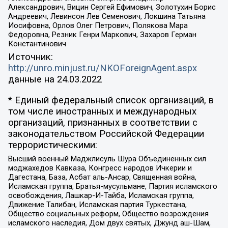
Александрович, Вицин Сергей Ефимович, Золотухин Борис
Андреевич, Левинсон Лев Семенович, Локшина Татьяна
Иосифовна, Орлов Олег Петрович, Полякова Мара
Федоровна, Резник Генри Маркович, Захаров Герман
Константинович
Источник:
http://unro.minjust.ru/NKOForeignAgent.aspx
данные на
24.03.2022
* Единый федеральный список организаций, в
том числе иностранных и международных
организаций, признанных в соответствии с
законодательством Российской Федерации
террористическими:
Высший военный Маджлисуль Шура Объединенных сил
моджахедов Кавказа, Конгресс народов Ичкерии и
Дагестана, База, Асбат аль-Ансар, Священная война,
Исламская группа, Братья-мусульмане, Партия исламского
освобождения, Лашкар-И-Тайба, Исламская группа,
Движение Талибан, Исламская партия Туркестана,
Общество социальных реформ, Общество возрождения
исламского наследия, Дом двух святых, Джунд аш-Шам,