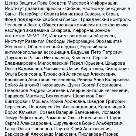
Центр Защиты Прав Средств Массовой Информации,
Институт развития прессы - Сибирь, Частное учреждение в
Санкт-Петербурге Совета Министров Северных Стран,
Фонд поддержки свободы прессы, Гражданский контроль,
Человек и Закон, Общественная комиссия по сохранению
наследия академика Сахарова, Информационное
агентство МЕМО. РУ, Институт региональной прессы,
Институт Развития Свободы Информации, Экозащита!-
Женсовет, Общественный вердикт, Евразийская
антимонопольная ассоциация, Бедушев Петр Петрович,
Дзугкоева Регина Николаевна, Кривенко Сергей
Владимирович, Милославский Павел Юрьевич, Шнырова
Ольга Вадимовна, Чанышева Лилия Айратовна, Сидорович
Ольга Борисовна, Туровский Александр Алексеевич,
Васильева Анастасия Евгеньевна, Ривина Анна Валерьевна,
Бойко Анатолий Николаевич, Дугин Сергей Георгиевич,
Пивоваров Андрей Сергеевич, Аверин Виталий Евгеньевич,
Барахоев Магомед Бекханович, Шарипков Олег
Викторович, Мошель Ирина Ароновна, Шведов Григорий
Сергеевич, Пономарев Лев Александрович, Каргалицкий
Борис Юльевич, Созаев Валерий Валерьевич, Исламов
Тимур Рифгатович, Романова Ольга Евгеньевна, Щаров
Сергей Алексадрович, Цирульников Борис Альбертович,
Гасан Ольга Павловна, Паутов Юрий Анатольевич,
Верховский Александр Маркович, Пислакова-Паркер