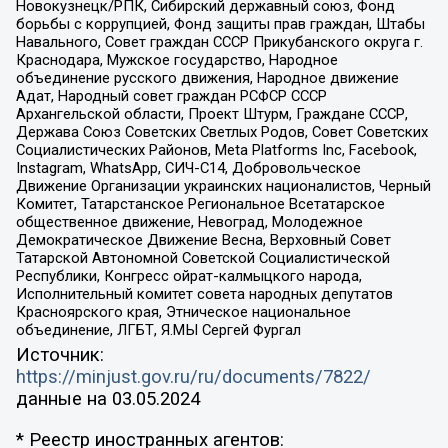
Новокузнецк/РПК, Сибирский державный союз, Фонд
борьбы с коррупцией, Фонд защиты прав граждан, Штабы
Навального, Совет граждан СССР Прикубанского округа г.
Краснодара, Мужское государство, Народное
объединение русского движения, Народное движение
Адат, Народный совет граждан РСФСР СССР
Архангельской области, Проект Штурм, Граждане СССР,
Держава Союз Советских Светлых Родов, Совет Советских
Социалистических Районов, Meta Platforms Inc, Facebook,
Instagram, WhatsApp, СИЧ-С14, Добровольческое
Движение Организации украинских националистов, Черный
Комитет, Татарстанское Региональное Всетатарское
общественное движение, Невоград, Молодежное
Демократическое Движение Весна, Верховный Совет
Татарской Автономной Советской Социалистической
Республики, Конгресс ойрат-калмыцкого народа,
Исполнительный комитет совета народных депутатов
Красноярского края, Этническое национальное
объединение, ЛГБТ, Я.МЫ Сергей Фургал
Источник:
https://minjust.gov.ru/ru/documents/7822/
данные на
03.05.2024
* Реестр иностранных агентов: