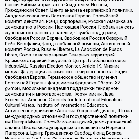
башни, Библии и трактатов Свидетелей Иеговы,
Гражданский Совет, Центр анализа европейской политики,
Академическая сеть Восточная Европа, Российский
комитет действия, РЭНД корпорейшн, Русская Америка за
демократию в России, Настоящая Россия, Глобальная сеть
журналистов-расследователей, Служба поддержки,
Свободная Россия Берлин, Свободная Россия Северный
Рейн-Вестфалия, Фонд глобальной помощи, Антивоенный
комитет России, Russie-Libertes, La Asocicion de Rusos
Libres, Союз за возвращение Северных территорий,
Крымскотатарский Ресурсный Центр, Глобальный союз
IndustriALL, Russian Election Monitor, Article 19, Мнение
медиа, Федерация анархического черного креста, Радио
Свободная Европа, Германское общество изучения
Восточной Европы, Фонд имени Фридриха Эберта, XZ
gGmbH, Мобильная академия поддержки гендерной
демократии и миротворчества, Форум имени Льва
Копелева, American Councils for International Education,
Cultural Vistas, Institute of International Education,
Антивоенное движение Антальи, Открытый диалог, Школа
международных отношений и государственной политики
им Питера Мунка, Российско-канадский демократический
альянс, Школа международных отношений им Нормана
Патерсона, Центр Гражданских Свобод, Фонд Бориса
Немцова за Свободу, Фонд имени Фридриха Науманна за