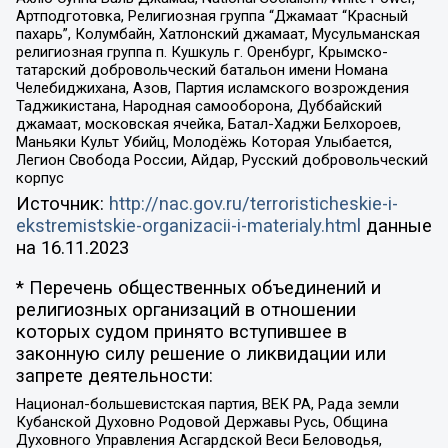
Артподготовка, Религиозная группа “Джамаат “Красный
пахарь”, Колумбайн, Хатлонский джамаат, Мусульманская
религиозная группа п. Кушкуль г. Оренбург, Крымско-
татарский добровольческий батальон имени Номана
Челебиджихана, Азов, Партия исламского возрождения
Таджикистана, Народная самооборона, Дуббайский
джамаат, московская ячейка, Батал-Хаджи Белхороев,
Маньяки Культ Убийц, Молодёжь Которая Улыбается,
Легион Свобода России, Айдар, Русский добровольческий
корпус
Источник:
http://nac.gov.ru/terroristicheskie-i-
ekstremistskie-organizacii-i-materialy.html
данные
на
16.11.2023
* Перечень общественных объединений и
религиозных организаций в отношении
которых судом принято вступившее в
законную силу решение о ликвидации или
запрете деятельности:
Национал-большевистская партия, ВЕК РА, Рада земли
Кубанской Духовно Родовой Державы Русь, Община
Духовного Управления Асгардской Веси Беловодья,