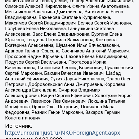
Мосин Алексей Геннадьевич, Гефтер Валентин Михайлович,
Симонов Алексей Кириллович, Флиге Ирина Анатольевна,
Мельникова Валентина Дмитриевна, Вититинова Елена
Владимировна, Баженова Светлана Куприяновна,
Максимов Сергей Владимирович, Беляев Сергей Иванович,
Голубева Елена Николаевна, Ганнушкина Светлана
Алексеевна, Закс Елена Владимировна, Буртина Елена
Юрьевна, Гендель Людмила Залмановна, Кокорина
Екатерина Алексеевна, Шуманов Илья Вячеславович,
Арапова Галина Юрьевна, Свечников Анатолий Мариевич,
Прохоров Вадим Юрьевич, Шахова Елена Владимировна,
Подузов Сергей Васильевич, Протасова Ирина
Вячеславовна, Литинский Леонид Борисович, Лукашевский
Сергей Маркович, Бахмин Вячеслав Иванович, Шабад
Анатолий Ефимович, Сухих Дарья Николаевна, Орлов Олег
Петрович, Добровольская Анна Дмитриевна, Королева
Александра Евгеньевна, Смирнов Владимир
Александрович, Вицин Сергей Ефимович, Золотухин Борис
Андреевич, Левинсон Лев Семенович, Локшина Татьяна
Иосифовна, Орлов Олег Петрович, Полякова Мара
Федоровна, Резник Генри Маркович, Захаров Герман
Константинович
Источник:
http://unro.minjust.ru/NKOForeignAgent.aspx