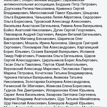
Женсовет, Общественный вердикт, Евразийская
антимонопольная ассоциация, Бедушев Петр Петрович,
Дзугкоева Регина Николаевна, Кривенко Сергей
Владимирович, Милославский Павел Юрьевич, Шнырова
Ольга Вадимовна, Чанышева Лилия Айратовна, Сидорович
Ольга Борисовна, Туровский Александр Алексеевич,
Васильева Анастасия Евгеньевна, Ривина Анна Валерьевна,
Бойко Анатолий Николаевич, Дугин Сергей Георгиевич,
Пивоваров Андрей Сергеевич, Аверин Виталий Евгеньевич,
Барахоев Магомед Бекханович, Шарипков Олег
Викторович, Мошель Ирина Ароновна, Шведов Григорий
Сергеевич, Пономарев Лев Александрович, Каргалицкий
Борис Юльевич, Созаев Валерий Валерьевич, Исламов
Тимур Рифгатович, Романова Ольга Евгеньевна, Щаров
Сергей Алексадрович, Цирульников Борис Альбертович,
Гасан Ольга Павловна, Паутов Юрий Анатольевич,
Верховский Александр Маркович, Пислакова-Паркер
Марина Петровна, Кочеткова Татьяна Владимировна,
Чуркина Наталья Валерьевна, Акимова Татьяна
Николаевна, Золотарева Екатерина Александровна,
Рачинский Ян Збигневич, Жемкова Елена Борисовна,
Гудков Лев Дмитриевич, Илларионова Юлия Юрьевна,
Саранг Анна Васильевна, Захарова Светлана Сергеевна,
Аверин Владимир Анатольевич, Щур Татьяна Михайловна,
Щур Николай Алексеевич, Блинушов Андрей Юрьевич,