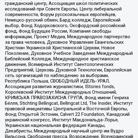
гражданский центр, Ассоциация школ политических
исследований при Совете Европы, Центр либеральной
современности, Форум русскоязычных европейцев,
Немецко-русский обмен, Бард колледж, Европейский
выбор, Фонд Ходорковского, Оксфордский российский
фонд, Фонд Будущее России, Компания свободы
информации, Проект Медиа, Международное партнерство
за права человека, Духовное Управление Евангельских
Христиан Украинской Христианской Церкви, Новое
Поколение, Духовное Учебное Заведение Международный
Библейский Колледж, Международное христианское
движение, Всемирный Институт Саентологических
Предприятий, Церковь Духовной Технологии, Европейская
сеть организаций по наблюдению за выборами,
Республика Польша, СВОБОДНЫЙ ИДЕЛЬ-УРАЛ,
Ассоциация развития журналистики, IStories fonds,
Королевский Институт Международных Отношений,
КРИМСЬКА ПРАВОЗАХИСНА ГРУПА, Фонд имени Генриха
Бёлля, Stichting Bellingcat, Bellingcat Ltd, The Insider, Институт
правовой инициативы Центральной и Восточной Европы,
Фонд Открытой Эстонии, Calvert 22 Foundation, Канадский
украинский конгресс, Институт Макдональда-Лорье,
Украинская национальная федерация Канады,
Декабристы, Международный научный центр им Вудро
Вильсона, Свободная пресса, Возрождение, Всеукраинский