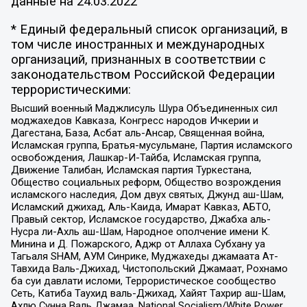
данные на
24.03.2022
* Единый федеральный список организаций, в
том числе иностранных и международных
организаций, признанных в соответствии с
законодательством Российской Федерации
террористическими:
Высший военный Маджлисуль Шура Объединенных сил
моджахедов Кавказа, Конгресс народов Ичкерии и
Дагестана, База, Асбат аль-Ансар, Священная война,
Исламская группа, Братья-мусульмане, Партия исламского
освобождения, Лашкар-И-Тайба, Исламская группа,
Движение Талибан, Исламская партия Туркестана,
Общество социальных реформ, Общество возрождения
исламского наследия, Дом двух святых, Джунд аш-Шам,
Исламский джихад, Аль-Каида, Имарат Кавказ, АБТО,
Правый сектор, Исламское государство, Джабха аль-
Нусра ли-Ахль аш-Шам, Народное ополчение имени К.
Минина и Д. Пожарского, Аджр от Аллаха Субхану уа
Тагьаля SHAM, АУМ Синрике, Муджахеды джамаата Ат-
Тавхида Валь-Джихад, Чистопольский Джамаат, Рохнамо
ба суи давлати исломи, Террористическое сообщество
Сеть, Катиба Таухид валь-Джихад, Хайят Тахрир аш-Шам,
Ахлю Сунна Валь Джамаа, National Socialism/White Power,