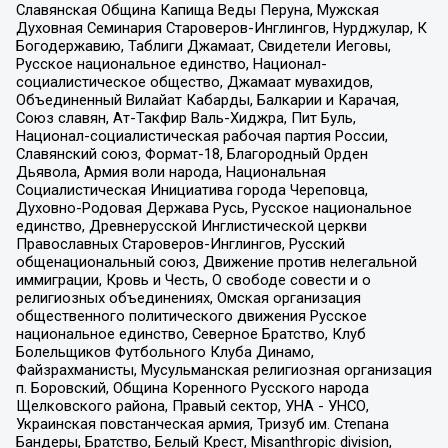
Славянская Община Капища Веды Перуна, Мужская
Духовная Семинария Староверов-Инглингов, Нурджулар, К
Богодержавию, Таблиги Джамаат, Свидетели Иеговы,
Русское национальное единство, Национал-
социалистическое общество, Джамаат мувахидов,
Объединенный Вилайат Кабарды, Балкарии и Карачая,
Союз славян, Ат-Такфир Валь-Хиджра, Пит Буль,
Национал-социалистическая рабочая партия России,
Славянский союз, Формат-18, Благородный Орден
Дьявола, Армия воли народа, Национальная
Социалистическая Инициатива города Череповца,
Духовно-Родовая Держава Русь, Русское национальное
единство, Древнерусской Инглистической церкви
Православных Староверов-Инглингов, Русский
общенациональный союз, Движение против нелегальной
иммиграции, Кровь и Честь, О свободе совести и о
религиозных объединениях, Омская организация
общественного политического движения Русское
национальное единство, Северное Братство, Клуб
Болельщиков Футбольного Клуба Динамо,
Файзрахманисты, Мусульманская религиозная организация
п. Боровский, Община Коренного Русского народа
Щелковского района, Правый сектор, УНА - УНСО,
Украинская повстанческая армия, Тризуб им. Степана
Бандеры, Братство, Белый Крест, Misanthropic division,