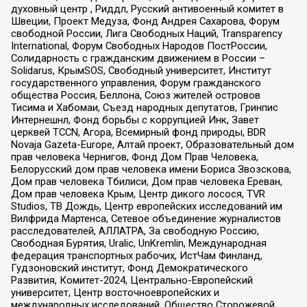
духовный центр , Риддл, Русский антивоенный комитет в
Швеции, Проект Медуза, Фонд Андрея Сахарова, Форум
свободной России, Лига Свободных Наций, Transparеncy
International, Форум Свободных Народов ПостРоссии,
Солидарность с гражданским движением в России –
Solidarus, КрымSOS, Свободный университет, Институт
государственного управления, Форум гражданского
общества Россия, Беллона, Союз жителей островов
Тисима и Хабомаи, Съезд народных депутатов, Гринпис
Интернешнл, Фонд борьбы с коррупцией Инк, Завет
церквей TCCN, Агора, Всемирный фонд природы, BDR
Novaja Gazeta-Europe, Алтай проект, Образовательный дом
прав человека Чернигов, Фонд Дом Прав Человека,
Белорусский дом прав человека имени Бориса Звозскова,
Дом прав человека Тбилиси, Дом прав человека Ереван,
Дом прав человека Крым, Центр дикого лосося, TVR
Studios, ТВ Дождь, Центр европейских исследований им
Вилфрида Мартенса, Сетевое объединение журналистов
расследователей, АЛЛАТРА, За свободную Россию,
Свободная Бурятия, Uralic, UnKremlin, Международная
федерация транспортных рабочих, ИстЧам Финланд,
Гудзоновский институт, Фонд Демократического
Развития, Комитет-2024, Центрально-Европейский
университет, Центр восточноевропейских и
международных исследований, Общество Сторожевой