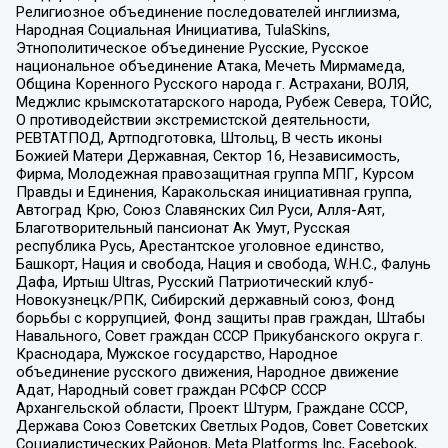
Религиозное объединение последователей инглиизма,
Народная Социальная Инициатива, TulaSkins,
Этнополитическое объединение Русские, Русское
национальное объединение Атака, Мечеть Мирмамеда,
Община Коренного Русского народа г. Астрахани, ВОЛЯ,
Меджлис крымскотатарского народа, Рубеж Севера, ТОЙС,
О противодействии экстремистской деятельности,
РЕВТАТПОД, Артподготовка, Штольц, В честь иконы
Божией Матери Державная, Сектор 16, Независимость,
Фирма, Молодежная правозащитная группа МПГ, Курсом
Правды и Единения, Каракольская инициативная группа,
Автоград Крю, Союз Славянских Сил Руси, Алля-Аят,
Благотворительный пансионат Ак Умут, Русская
республика Русь, Арестантское уголовное единство,
Башкорт, Нация и свобода, Нация и свобода, W.H.С., Фалунь
Дафа, Иртыш Ultras, Русский Патриотический клуб-
Новокузнецк/РПК, Сибирский державный союз, Фонд
борьбы с коррупцией, Фонд защиты прав граждан, Штабы
Навального, Совет граждан СССР Прикубанского округа г.
Краснодара, Мужское государство, Народное
объединение русского движения, Народное движение
Адат, Народный совет граждан РСФСР СССР
Архангельской области, Проект Штурм, Граждане СССР,
Держава Союз Советских Светлых Родов, Совет Советских
Социалистических Районов, Meta Platforms Inc, Facebook,